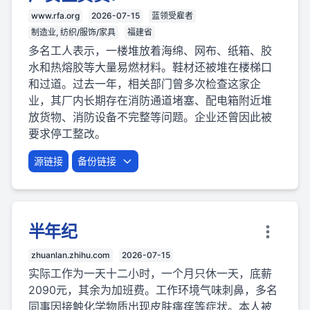
www.rfa.org
2026-07-15
蓝领受雇者
制造业, 纺织/服饰/家具
福建省
多名工人表示，一楼堆放着海绵、网布、纸箱、胶
水和热熔胶等大量易燃材料。鞋材还被堆在楼梯口
和过道。过去一年，相关部门曾多次检查这家企
业，其厂内长期存在消防通道堵塞、配电箱附近堆
放货物、消防设备不完整等问题。企业还曾因此被
要求停工整改。
源链接
备份链接
半年纪
zhuanlan.zhihu.com
2026-07-15
实际工作为一天十二小时，一个月只休一天，底薪
2090元，其余为加班费。工作环境气味刺鼻，多名
同事因接触化学物质出现皮肤瘙痒等症状。本人被