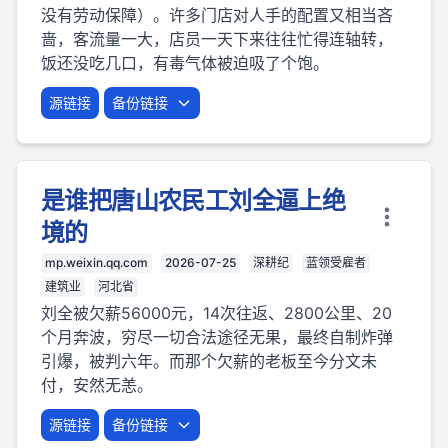
没有劳动保障）。许多门店对人手的配置又相当吝
啬，客流量一大，店员一天下来往往忙得连轴转，
饭还没吃几口，有毒气体被迫吸了个饱。
源链接
备份链接
是谁把唐山农民工刘全逼上绝
境的
mp.weixin.qq.com
2026-07-25
深耕纪
蓝领受雇者
建筑业
河北省
刘全被欠薪56000元，14次往返、2800公里、20
个月奔波，穷尽一切合法途径无果，最终自制炸弹
引爆，被判六年。而那个欠薪的老板至今分文未
付，安然无恙。
源链接
备份链接