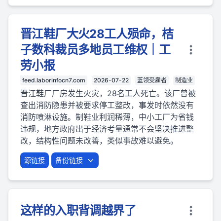
晋江鞋厂大火28工人殒命，桔
子数科裁员多地员工维权｜工
劳小报
feed.laborinfocn7.com
2026-07-22
蓝领受雇者
制造业
晋江鞋厂厂房发生火灾，28名工人死亡。该厂曾被
查出消防隐患并被要求停工整改，事发时依然没有
消防喷淋设施。制鞋业利润稀薄，中小工厂为省钱
违规，地方政府出于经济考量通常不会坚决推进整
改，结构性问题未改善，类似事故难以避免。
源链接
备份链接
这样的入职背调越界了