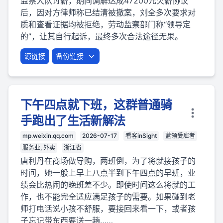
监察大队讨薪，期间调解达成47200元欠薪协议
后，因对方律师称已结清被撤案，刘全多次要求对
质和查看证据均被拒绝，劳动监察部门称“领导定
的”，让其自行起诉，最终多次合法途径无果。
源链接
备份链接
下午四点就下班，这群普通骑
手跑出了生活新解法
mp.weixin.qq.com
2026-07-17
看客inSight
蓝领受雇者
服务业, 外卖
浙江省
唐利丹在商场做导购，两班倒，为了将就接孩子的
时间，她一般上早上八点半到下午四点的早班，业
绩会比热闹的晚班差不少。即使时间这么将就的工
作，也不能完全适应满足孩子的需要。如果碰到老
师打电话说小孩不舒服，要接回来看一下，或者孩
子忘记带东西要送一趟……