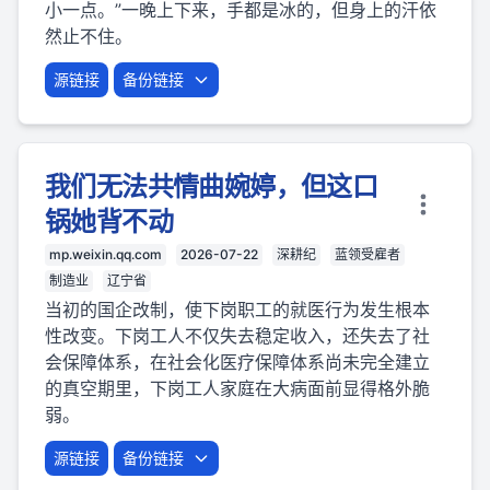
小一点。”一晚上下来，手都是冰的，但身上的汗依
然止不住。
源链接
备份链接
我们无法共情曲婉婷，但这口
锅她背不动
mp.weixin.qq.com
2026-07-22
深耕纪
蓝领受雇者
制造业
辽宁省
当初的国企改制，使下岗职工的就医行为发生根本
性改变。下岗工人不仅失去稳定收入，还失去了社
会保障体系，在社会化医疗保障体系尚未完全建立
的真空期里，下岗工人家庭在大病面前显得格外脆
弱。
源链接
备份链接