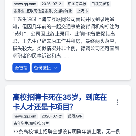
news.qq.com
2026-07-21
中国青年报
白领受雇者
服务业, 互联网信息服务, 交通物流业
上海市
王先生通过上海某互联网公司面试并收到录用通
知，但因几年前的一起交通事故被背调机构标注为
“黄灯”，公司因此终止录用。此前HR曾催促其离
职，王先生已辞去原工作并租房，最终两头落空，
损失较大。类似情况并非个例，背调公司还可查到
求职者的民事诉讼和离……
源链接
备份链接
高校招聘卡死在35岁，到底在
卡人才还是卡项目？
news.qq.com
2026-07-21
虎嗅APP
青年学生/职校/实习生
33条高校博士招聘全部设有明确年龄上限，无一例