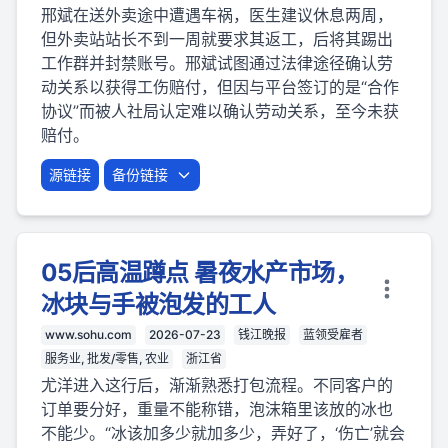
邢斌在送外卖途中遭遇车祸，医生建议休息两周，
但外卖站站长不到一周就要求其返工，后将其踢出
工作群并封禁账号。邢斌试图通过法律途径确认劳
动关系以获得工伤赔付，但因与平台签订的是“合作
协议”而被人社局认定难以确认劳动关系，至今未获
赔付。
源链接
备份链接
05后高温蹲点 暑夜水产市场，
冰块与手被泡发的工人
www.sohu.com
2026-07-23
钱江晚报
蓝领受雇者
服务业, 批发/零售, 农业
浙江省
尤洋进入这行后，渐渐熟悉打包流程。不同客户的
订单要分好，重量不能称错，泡沫箱里该放的冰也
不能少。“冰该加多少就加多少，弄好了，‘伤亡’就会