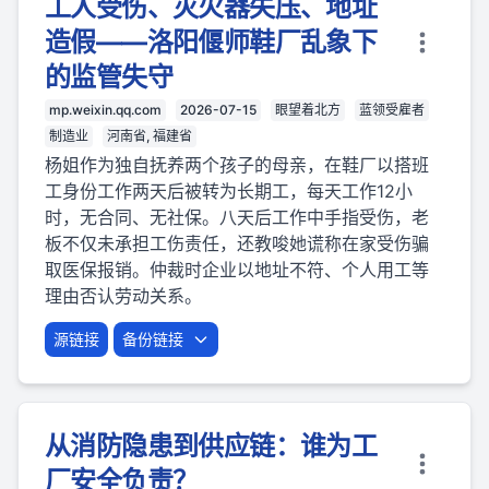
工人受伤、灭火器失压、地址
造假——洛阳偃师鞋厂乱象下
的监管失守
mp.weixin.qq.com
2026-07-15
眼望着北方
蓝领受雇者
制造业
河南省, 福建省
杨姐作为独自抚养两个孩子的母亲，在鞋厂以搭班
工身份工作两天后被转为长期工，每天工作12小
时，无合同、无社保。八天后工作中手指受伤，老
板不仅未承担工伤责任，还教唆她谎称在家受伤骗
取医保报销。仲裁时企业以地址不符、个人用工等
理由否认劳动关系。
源链接
备份链接
从消防隐患到供应链：谁为工
厂安全负责？