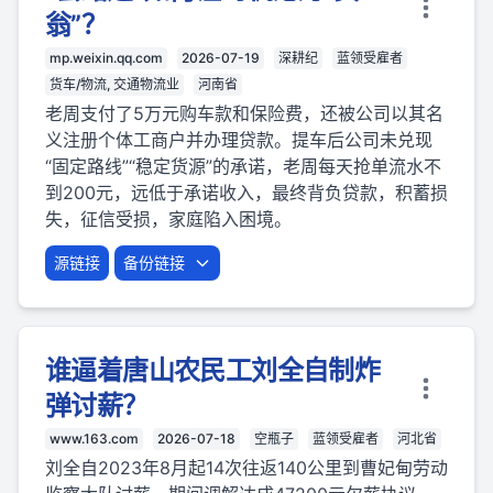
翁”？
mp.weixin.qq.com
2026-07-19
深耕纪
蓝领受雇者
货车/物流, 交通物流业
河南省
老周支付了5万元购车款和保险费，还被公司以其名
义注册个体工商户并办理贷款。提车后公司未兑现
“固定路线”“稳定货源”的承诺，老周每天抢单流水不
到200元，远低于承诺收入，最终背负贷款，积蓄损
失，征信受损，家庭陷入困境。
源链接
备份链接
谁逼着唐山农民工刘全自制炸
弹讨薪？
www.163.com
2026-07-18
空瓶子
蓝领受雇者
河北省
刘全自2023年8月起14次往返140公里到曹妃甸劳动