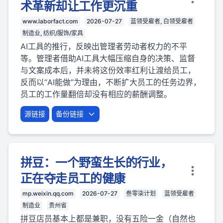
术革新却让工作更沉重
www.laborfact.com
2026-07-27
蓝领受雇者, 白领受雇者
制造业, 纺织/服饰/家具
AI工具的推行，反映出管理者劳动者权力的不平
等。管理者借助AI工具大幅压缩自身的决策、监督
与文案成本后，并未将这份效率红利让渡给员工，
反而以“AI能做”为理由，不断扩大员工的任务边界，
员工的工作量翻倍却没有相应的薪酬调整。
源链接
备份链接
拼豆：一个野蛮生长的行业，
正在夺走员工的健康
mp.weixin.qq.com
2026-07-27
叁零柒计划
蓝领受雇者
制造业
贵州省
拼豆店员基本上都是兼职，没有五险一金（自然也