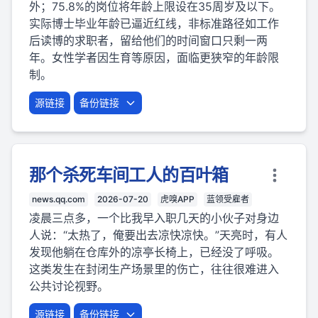
外；75.8%的岗位将年龄上限设在35周岁及以下。
实际博士毕业年龄已逼近红线，非标准路径如工作
后读博的求职者，留给他们的时间窗口只剩一两
年。女性学者因生育等原因，面临更狭窄的年龄限
制。
源链接
备份链接
那个杀死车间工人的百叶箱
news.qq.com
2026-07-20
虎嗅APP
蓝领受雇者
凌晨三点多，一个比我早入职几天的小伙子对身边
人说：“太热了，俺要出去凉快凉快。”天亮时，有人
发现他躺在仓库外的凉亭长椅上，已经没了呼吸。
这类发生在封闭生产场景里的伤亡，往往很难进入
公共讨论视野。
源链接
备份链接