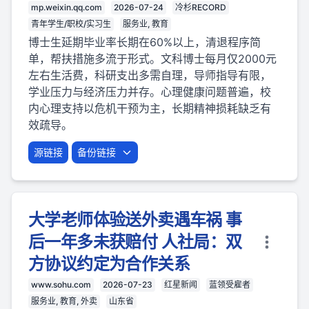
mp.weixin.qq.com
2026-07-24
冷杉RECORD
青年学生/职校/实习生
服务业, 教育
博士生延期毕业率长期在60%以上，清退程序简
单，帮扶措施多流于形式。文科博士每月仅2000元
左右生活费，科研支出多需自理，导师指导有限，
学业压力与经济压力并存。心理健康问题普遍，校
内心理支持以危机干预为主，长期精神损耗缺乏有
效疏导。
源链接
备份链接
大学老师体验送外卖遇车祸 事
后一年多未获赔付 人社局：双
方协议约定为合作关系
www.sohu.com
2026-07-23
红星新闻
蓝领受雇者
服务业, 教育, 外卖
山东省