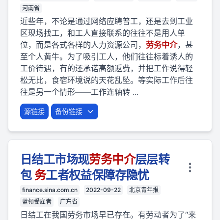
河南省
近些年，不论是通过网络应聘普工，还是去到工业
区现场找工，和工人直接联系的往往不是用人单
位，而是各式各样的人力资源公司，
劳
务
中介
，甚
至个人黄牛。为了吸引工人，他们往往标着诱人的
工价待遇，有的还承诺高额返费，并把工作说得轻
松无比，食宿环境说的天花乱坠。等实际工作后往
往是另一个情形——工作连轴转 ...
源链接
备份链接
日结工市场现
劳
务
中介
层层转
包
务
工者权益保障存隐忧
finance.sina.com.cn
2022-09-22
北京青年报
蓝领受雇者
广东省
日结工在我国劳务市场早已存在。有劳动者为了“来