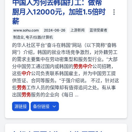
中国人为何去韩国打工：做帮
厨月入12000元，加班1.5倍时
薪
www.sohu.com
2024-06-26
上游新闻
蓝领受雇者
制造业, 电子/仪器/计算机
的华人社区平台“奋斗在韩国”网站（以下简称“奋韩
网”）介绍，韩国的就业市场竞争激烈，对外籍劳工
的需求主要集中在劳动密集型和服务型行业。“大部
分中国劳工通过国内或韩国的
劳
务
中介
公司招聘，
这些
中介
公司负责联系韩国雇主，并为中国劳工提
供签证、合同等服务。”于强介绍说。 不过，针对这
些
劳
务
工作人员的保障却有值得追问之处。有从事
出国
劳
务
服务的企业向《每日 ...
源链接
备份链接