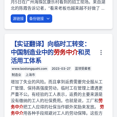
月5日在广州海珠区康乐村看到的招工现场。来自湖
北的陈霞告诉记者，“看来老板也越来越不好做了 ...
源链接
备份链接
【实证翻译】向临时工转变：
中国制造业中的
劳
务
中介
和灵
活用工体系
www.laodongqushi.com
2023-03-27
蓝领受雇者
制造业
上海市
增加了失业的风险。而且拿到返费需要完全服从工
厂管理、保持高强度劳动，临时工在管理上遭遇更
严重不公。有经验的工人表示，返费的主要来源是
没有缴纳的工人的社保费用。也就是说，工厂和
劳
务
中介
把工人应得的社保当作额外奖励来发放。
劳
务
中介
用各种手段规避对工人的劳动保障。这些方