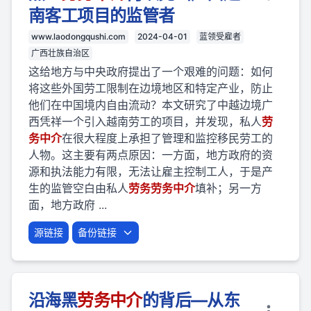
南客工项目的监管者
www.laodongqushi.com
2024-04-01
蓝领受雇者
广西壮族自治区
这给地方与中央政府提出了一个艰难的问题：如何
将这些外国劳工限制在边境地区和特定产业，防止
他们在中国境内自由流动？本文研究了中越边境广
西凭祥一个引入越南劳工的项目，并发现，私人
劳
务
中介
在很大程度上承担了管理和监控移民劳工的
人物。这主要有两点原因：一方面，地方政府的资
源和执法能力有限，无法让雇主控制工人，于是产
生的监管空白由私人
劳
务
劳
务
中介
填补；另一方
面，地方政府 ...
源链接
备份链接
沿海黑
劳
务
中介
的背后—从东