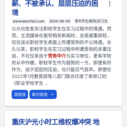
薪、不被承认、层层压迫的困
境
www.laborfact.com
2024-06-05
青年学生/职校/实习生
公众也愈发关注职校学生在实习过程中的境遇。然
而，主流媒体在报导相关新闻时，总是避重就轻，
仅仅谈论职校学生表面上所遭受到的不公待遇。长
久以来，职校学生在实习过程中所遭受到的多重压
迫，不仅仅来自于
劳
务
中介
与实习单位，更有学校
的从中作梗。职校学生作为弱势的一方，即便有所
作为，迫于层层的压迫，也只能忍气吞声。即便在
2022年1月教育部等八部门联合印发了新修订的
《职业学校学生 ...
源链接
备份链接
重庆沪光小时工维权爆冲突 地