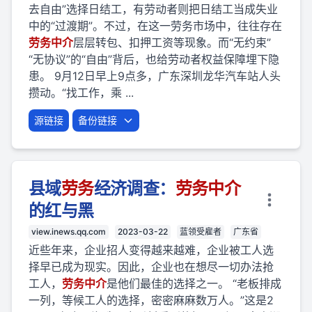
去自由”选择日结工，有劳动者则把日结工当成失业
中的“过渡期”。不过，在这一劳务市场中，往往存在
劳
务
中介
层层转包、扣押工资等现象。而“无约束”
“无协议”的“自由”背后，也给劳动者权益保障埋下隐
患。 9月12日早上9点多，广东深圳龙华汽车站人头
攒动。“找工作，乘 ...
源链接
备份链接
县域
劳
务
经济调查：
劳
务
中介
的红与黑
view.inews.qq.com
2023-03-22
蓝领受雇者
广东省
近些年来，企业招人变得越来越难，企业被工人选
择早已成为现实。因此，企业也在想尽一切办法抢
工人，
劳
务
中介
是他们最佳的选择之一。 “老板排成
一列，等候工人的选择，密密麻麻数万人。”这是2