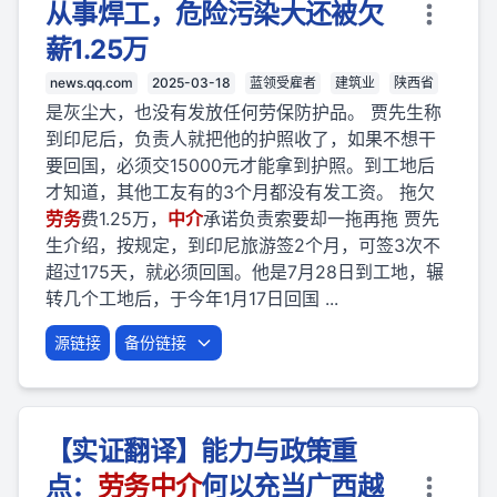
从事焊工，危险污染大还被欠
薪1.25万
news.qq.com
2025-03-18
蓝领受雇者
建筑业
陕西省
是灰尘大，也没有发放任何劳保防护品。 贾先生称
到印尼后，负责人就把他的护照收了，如果不想干
要回国，必须交15000元才能拿到护照。到工地后
才知道，其他工友有的3个月都没有发工资。 拖欠
劳
务
费1.25万，
中介
承诺负责索要却一拖再拖 贾先
生介绍，按规定，到印尼旅游签2个月，可签3次不
超过175天，就必须回国。他是7月28日到工地，辗
转几个工地后，于今年1月17日回国 ...
源链接
备份链接
【实证翻译】能力与政策重
点：
劳
务
中介
何以充当广西越