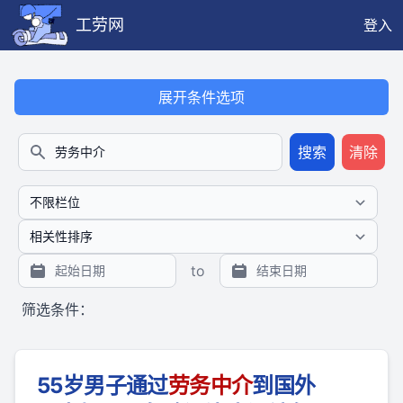
工劳网
登入
本搜索功能也提供公开、只读、无需认证的 JSON API（支持全文
展开条件选项
搜索
清除
搜索
to
筛选条件：
55岁男子通过
劳
务
中介
到国外