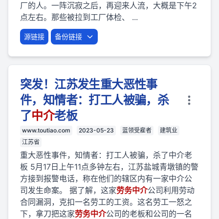
厂的人。一阵沉寂之后，再迎来人流，大概是下午2
点左右。那些被拉到工厂体检、 ...
源链接
备份链接
突发！江苏发生重大恶性事
件，知情者：打工人被骗，杀
了
中介
老板
www.toutiao.com
2023-05-23
蓝领受雇者
建筑业
江苏省
重大恶性事件，知情者：打工人被骗，杀了中介老
板 5月17日上午11点多钟左右，江苏盐城青墩镇的警
方接到报警电话，称在他们的辖区内有一家中介公
司发生命案。 据了解，这家
劳
务
中介
公司利用劳动
合同漏洞，克扣一名劳工的工资。这名劳工一怒之
下，拿刀把这家
劳
务
中介
公司的老板和公司的一名