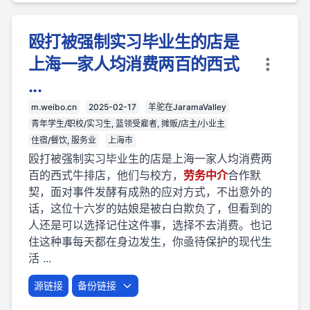
殴打被强制实习毕业生的店是
上海一家人均消费两百的西式
...
m.weibo.cn
2025-02-17
羊驼在JaramaValley
青年学生/职校/实习生, 蓝领受雇者, 摊贩/店主/小业主
住宿/餐饮, 服务业
上海市
殴打被强制实习毕业生的店是上海一家人均消费两
百的西式牛排店，他们与校方，
劳
务
中介
合作默
契，面对事件发酵有成熟的应对方式，不出意外的
话，这位十六岁的姑娘是被白白欺负了，但看到的
人还是可以选择记住这件事，选择不去消费。也记
住这种事每天都在身边发生，你亟待保护的现代生
活 ...
源链接
备份链接