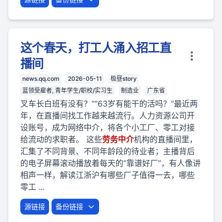
这个春天，打工人涌入招工直
播间
news.qq.com
2026-05-11
极昼story
蓝领受雇者, 青年学生/职校/实习生
制造业
广东省
叉车长白班有没有？”“63岁有能干的活吗？”最近两
年，在直播间找工作越来越流行。人力资源公司开
设账号，成为网络中介，将各个小工厂、零工对接
给流动的求职者。 这些
劳
务
中介
机构的直播间里，
汇集了不同背景、不同年龄段的待业者；主播背后
的电子屏幕滚动播放着每天的“靠谱好厂”，有人像讲
相声一样，解读江浙沪有哪些厂子值得一去，哪些
零工 ...
源链接
备份链接