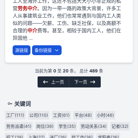
工人至海外工作，这还不包括大大小小非正规的私
营
劳
务
中介
。因为一带一路的政策大背景，许多工
人从事建筑业工作，他们也常常遇到与国内工人类
似的问题——欠薪、工伤、缺乏社保，以及高额不
合理的
中介
费等。甚至，相较于国内工人，他们在
异国他 ...
源链接
备份链接
当前为第
0
至
20
条， 总计
489
条
上一页
下一页
关键词
工厂(111)
公司(110)
工资(61)
平台(48)
小时(46)
劳务派遣(41)
岗位(36)
学生(35)
劳动关系(34)
记者(32)
招工(29)
上海(27)
进厂(26)
找工作(26)
求职者(26)