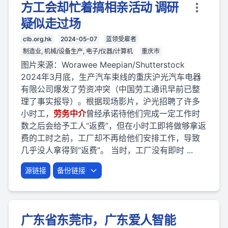
方工会却忙着搞相亲活动 调研
疑似走过场
clb.org.hk
2024-05-07
蓝领受雇者
制造业, 机械/设备生产, 电子/仪器/计算机
重庆市
图片来源：Worawee Meepian/Shutterstock
2024年3月底，生产汽车束线的重庆沪光汽车电器
有限公司爆发了劳资冲突（中国劳工通讯早前已整
理了事实报导）。根据现场影片，沪光招聘了许多
小时工，
劳
务
中介
曾经承诺待他们完成一定工作时
数之后会给予工人“返费”，但在小时工即将做够拿返
费的工时之前，工厂却不再给他们安排工作，导致
几乎没人拿得到“返费”。 当时，工厂没有即时 ...
源链接
备份链接
广东省东莞市，广东爱人智能