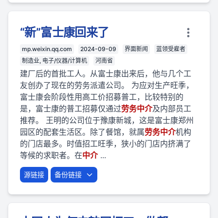
“新”富士康回来了
mp.weixin.qq.com
2024-09-09
界面新闻
蓝领受雇者
制造业, 电子/仪器/计算机
河南省
建厂后的首批工人。从富士康出来后，他与几个工
友创办了现在的劳务派遣公司。 为应对生产旺季，
富士康会阶段性用高工价招募普工，比较特别的
是，富士康的普工招募仅通过
劳
务
中介
及内部员工
推荐。 王明的公司位于豫康新城，这是富士康郑州
园区的配套生活区。除了餐馆，就属
劳
务
中介
机构
的门店最多。时值招工旺季，狭小的门店内挤满了
等候的求职者。在
中介
...
源链接
备份链接