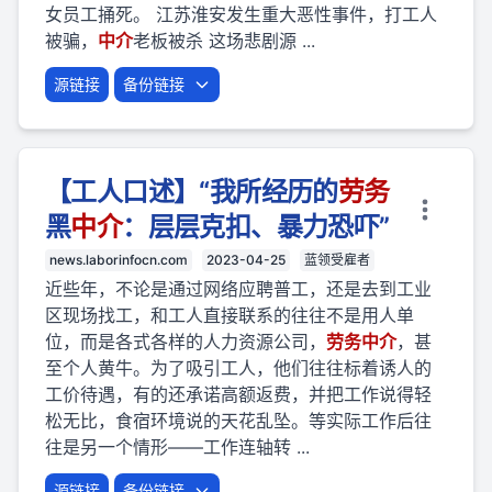
女员工捅死。 江苏淮安发生重大恶性事件，打工人
被骗，
中介
老板被杀 这场悲剧源 ...
源链接
备份链接
【工人口述】“我所经历的
劳
务
黑
中介
：层层克扣、暴力恐吓”
news.laborinfocn.com
2023-04-25
蓝领受雇者
近些年，不论是通过网络应聘普工，还是去到工业
区现场找工，和工人直接联系的往往不是用人单
位，而是各式各样的人力资源公司，
劳
务
中介
，甚
至个人黄牛。为了吸引工人，他们往往标着诱人的
工价待遇，有的还承诺高额返费，并把工作说得轻
松无比，食宿环境说的天花乱坠。等实际工作后往
往是另一个情形——工作连轴转 ...
源链接
备份链接