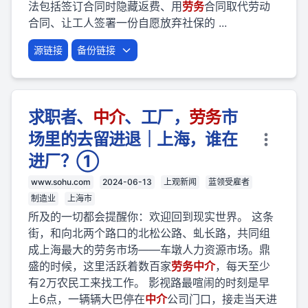
法包括签订合同时隐藏返费、用
劳
务
合同取代劳动
合同、让工人签署一份自愿放弃社保的 ...
源链接
备份链接
求职者、
中介
、工厂，
劳
务
市
场里的去留进退｜上海，谁在
进厂？①
www.sohu.com
2024-06-13
上观新闻
蓝领受雇者
制造业
上海市
所及的一切都会提醒你：欢迎回到现实世界。 这条
街，和向北两个路口的北松公路、虬长路，共同组
成上海最大的劳务市场——车墩人力资源市场。鼎
盛的时候，这里活跃着数百家
劳
务
中介
，每天至少
有2万农民工来找工作。 影视路最喧闹的时刻是早
上6点，一辆辆大巴停在
中介
公司门口，接走当天进