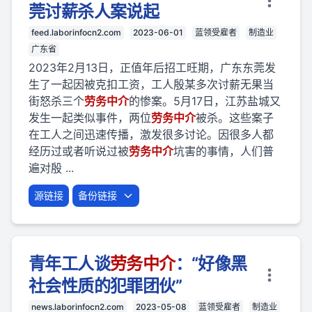
莞讨薪杀人案说起
feed.laborinfocn2.com
2023-06-01
蓝领受雇者
制造业
广东省
2023年2月13日，正值年后招工旺期，广东东莞发
生了一起因被克扣工资，工人殷某多次讨薪无果当
街怒杀三个
劳
务
中介
的惨案。5月17日，江苏盐城又
发生一起类似事件，两位
劳
务
中介
被杀。这些案子
在工人之间迅速传播，激发很多讨论。因很多人都
经历过或者听说过被
劳
务
中介
坑害的事情，人们普
遍对殷 ...
源链接
备份链接
青年工人谈
劳
务
中介
：“好像黑
社会性质的犯罪团伙”
news.laborinfocn2.com
2023-05-08
蓝领受雇者
制造业