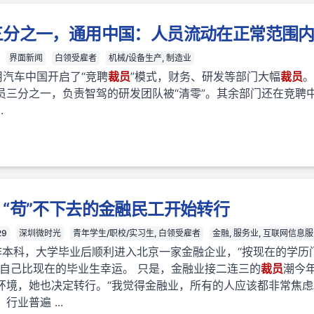
三分之一，通用中国：人员流动在正常范围
界面新闻
白领受雇者
机械/设备生产, 制造业
用汽车中国开启了“竞聘
裁员
”模式，财务、研发等部门大幅
裁员
。
员三分之一，负责智驾的研发团队被“清零”。其余部门还在竞聘
.
，“苟”不下去的金融民工开始转行
29
深圳微时光
青年学生/职校/实习生, 白领受雇者
金融, 服务业, 互联网信息
非本科，大学毕业后顺利进入北京一家金融企业，“按现在的学历
为自己比现在的毕业生幸运。 只是，金融业接二连三的
裁员
潮今
环境，她也决定转行。“我觉得金融业，所有的人应该都非常焦
业普遍 ...