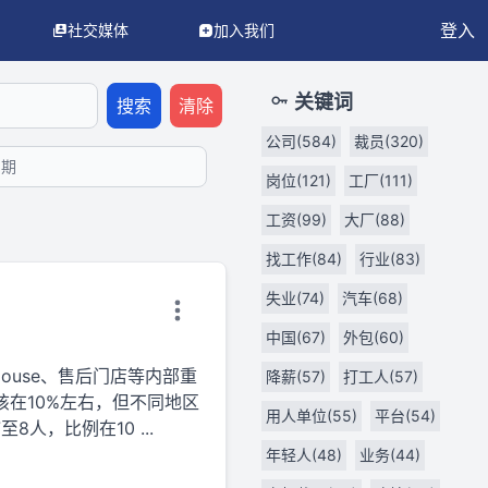
登入
社交媒体
加入我们
LM/AI 代理使用。
API 文档
OpenAPI 3.0 规范
llms.txt（AI
关键词
搜索
清除
公司(584)
裁员(320)
岗位(121)
工厂(111)
工资(99)
大厂(88)
找工作(84)
行业(83)
失业(74)
汽车(68)
中国(67)
外包(60)
House、售后门店等内部重
降薪(57)
打工人(57)
该在10%左右，但不同地区
用人单位(55)
平台(54)
至8人，比例在10 ...
年轻人(48)
业务(44)