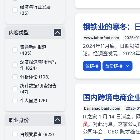
经济与行业发展
(36)
钢铁业的寒冬：
内容类型
www.laborfact.com
2025-01
2024年11月底，日照钢
普通新闻报道
(435)
论。经调查发现，2023
深度报道/非虚构写
源链接
备份链接
作 (824)
分析评论 (108)
统计数据/调查报告
(47)
国内跨境电商企业
个人自述 (26)
baijiahao.baidu.com
2025-0
IT之家 1 月 14 日
职业身份
员
。对此消息，这家公司
公司年会，CEO 陈才雄在
白领受雇者 (822)