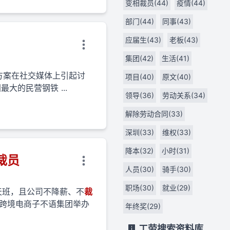
变相裁员(44)
疫情(44)
部门(44)
同事(43)
应届生(43)
老板(43)
集团(42)
生活(41)
偿方案在社交媒体上引起讨
项目(40)
原文(40)
大的民营钢铁 ...
领导(36)
劳动关系(34)
解除劳动合同(33)
深圳(33)
维权(33)
降本(32)
小时(31)
裁员
人员(30)
骑手(30)
职场(30)
就业(29)
半天班，且公司不降薪、不
裁
，跨境电商子不语集团举办
年终奖(29)
工劳搜索资料库