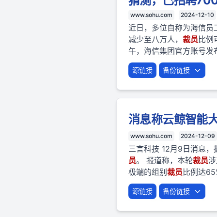
猜测，已招聘70
www.sohu.com
2024-12-10
近日，多位自称为海信员
减少至八万人，
裁员
比例
午，海信集团官方账号发布
源链接
备份链接
消息称云鲸智能
www.sohu.com
2024-12-09
三言科技 12月9日消
员
。 报道称，本轮
裁员
涉
极端的组别
裁员
比例达65
源链接
备份链接