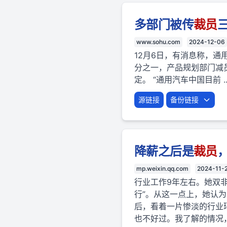
多部门被传
裁员
www.sohu.com
2024-12-06
12月6日，有消息称，通
分之一，产品规划部门减
定。 “通用汽车中国目前 ..
源链接
备份链接
降薪之后是
裁员
mp.weixin.qq.com
2024-11-
行业工作9年左右。她双
行”。从这一点上，她认
后，看着一片惨淡的行业
也不好过。我了解的情况，行