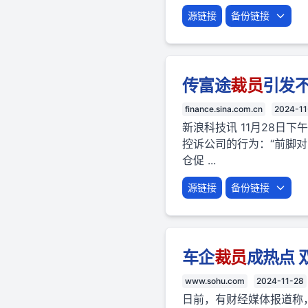
源链接
备份链接
传富途
裁员
引发不
finance.sina.com.cn
2024-11
新浪科技讯 11月28日
控诉公司的行为：“前脚
仓促 ...
源链接
备份链接
车企
裁员
成热点 
www.sohu.com
2024-11-28
日前，有财经媒体报道称