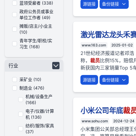
蓝领受雇者 (338)
源链接
备份链接
政府公务员或事业
单位工作者 (49)
摊贩/店主/小业主
(10)
激光雷达龙头禾
青年学生/职校/实
www.163.com
2025-01-02
习生 (168)
21世纪经济报道记者邓浩
称，
裁员
比例15%，赔偿
行业
新获国内三家销量Top 5车
采矿业 (10)
源链接
备份链接
制造业 (476)
机械/设备生产
(166)
小米公司年底
裁
电子/仪器/计算
机 (136)
www.sohu.com
2024-12-24
纺织/服饰/家具
小米集团公关部总经理王
(37)