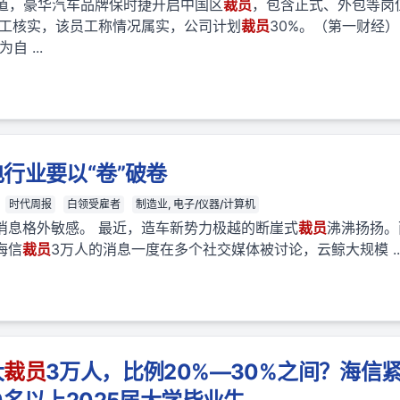
报道，豪华汽车品牌保时捷开启中国区
裁员
，包含正式、外包等岗
员工核实，该员工称情况属实，公司计划
裁员
30%。（第一财经）
 ...
行业要以“卷”破卷
时代周报
白领受雇者
制造业, 电子/仪器/计算机
消息格外敏感。 最近，造车新势力极越的断崖式
裁员
沸沸扬扬。
海信
裁员
3万人的消息一度在多个社交媒体被讨论，云鲸大规模 ..
大
裁员
3万人，比例20%—30%之间？海信