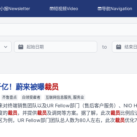
小报Newsletter
短视频Video
导航Navigation
搜索、主题/议题/行业/地区过滤与 facet 统计），供程序与 L
to
千亿！蔚来被曝
裁员
齐鲁壹点
白领受雇者
互联网信息服务, 服务业
终端销售团队以及UR Fellow部门（售后客户服务）、NIO 
度的
裁员
，并提供
裁员
及调岗等方案。据了解，此次
裁员
比例应
例，UR Fellow部门团队总人数为80人左右，此次
裁员
优化7