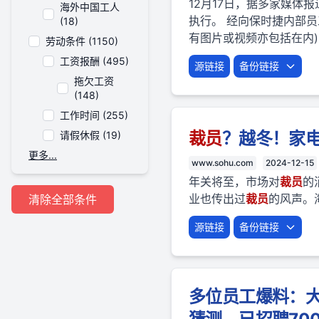
12月17日，据多家媒体
海外中国工人
执行。 经向保时捷内部
(18)
有图片或视频亦包括在内)为自
劳动条件 (1150)
工资报酬 (495)
源链接
备份链接
拖欠工资
(148)
工作时间 (255)
裁员
？越冬！家电
请假休假 (19)
更多...
www.sohu.com
2024-12-15
年关将至，市场对
裁员
的
业也传出过
裁员
的风声。
清除全部条件
源链接
备份链接
多位员工爆料：