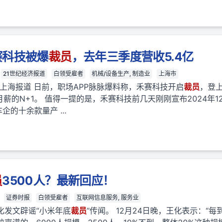
赛科技被爆
裁员
，去年三季度营收5.4亿
21世纪经济报道
白领受雇者
机械/设备生产, 制造业
上海市
 上海报道 日前，职场APP脉脉爆料称，禾赛科技开启
裁员
，登
月薪的N+1。 值得一提的是，禾赛科技前几天刚刚宣布2024年1
企的十余款量产 ...
员
3500人？最新回应！
证券时报
白领受雇者
互联网信息服务, 服务业
化发文辟谣“小米年底
裁员
”传闻。 12月24日晚，王化表示：“