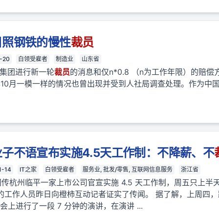
日照钢铁的慢性
裁员
-20
白领受雇者
制造业
山东省
铁集团进行新一轮
裁员
的消息和仅n*0.8 （n为工作年限）的赔
年10月一模一样的情况也曾出现并受到人社局调查处理。作为中国最
子不语宣布实施4.5天工作制：不降薪、不
1-14
IT之家
白领受雇者
服务业, 批发/零售, 互联网信息服务
浙江省
消息，网传杭州临平一家上市公司官宣实施 4.5 天工作制，周五只上
的工作人员昨日向橙柿互动记者证实了传闻。 据了解，上周四
会上进行了一段 7 分钟的演讲，在演讲 ...