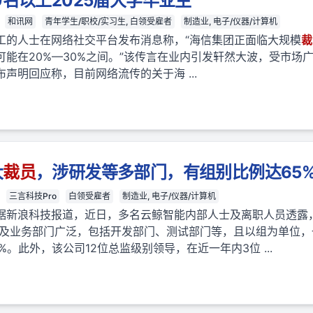
0名以上2025届大学毕业生
和讯网
青年学生/职校/实习生, 白领受雇者
制造业, 电子/仪器/计算机
工的人士在网络社交平台发布消息称，“海信集团正面临大规模
裁
可能在20%—30%之间。”该传言在业内引发轩然大波，受市场广泛
声明回应称，目前网络流传的关于海 ...
大
裁员
，涉研发等多部门，有组别比例达65
三言科技Pro
白领受雇者
制造业, 电子/仪器/计算机
息，据新浪科技报道，近日，多名云鲸智能内部人士及离职人员透露
及业务部门广泛，包括开发部门、测试部门等，且以组为单位，
%。此外，该公司12位总监级别领导，在近一年内3位 ...