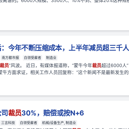
离谱的。6000人规模、3500人、10%不到、整体20%这种
后：今年不断压缩成本，上半年减员超三千
南方都市报
白领受雇者
制造业
裁员
”风波。 近日，有媒体报道称，“蒙牛今年
裁员
超过6000
牛方面求证，相关工作人员回复称：“这个新闻不是最新发生的，希
公司
裁员
30%，赔偿或按N+6
三言科技
白领受雇者
机械/设备生产, 制造业