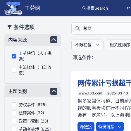
工劳网
搜索Search
本搜索功能也提供公开、只读、无需认证的 JSON API（支持全文
条件选项
搜索
内容来源
工劳快讯（人工挑
筛选条件：
选）
主流媒体（自动收
集）
网传累计亏损超
主题类别
www.163.com
2025-03-13
据多家媒体报道，日前蔚来对
劳权事件 (675)
视的服务板块进行不同程
法律案件 (32)
会有一定差异。以上海地区为
政策与管制 (23)
源链接
备份链接
劳动者处境 (625)