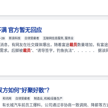
满 官方暂无回应
-28
新浪科技
白领受雇者
互联网信息服务, 服务业
下午消息，有网友在社交媒体爆出，随着富途
裁员
数量增加，有富途
对需求。后脚被
裁员
”、“诱导签字，钓鱼执法”．．．．．． 据
双方如何“好聚好散”？
和讯网
白领受雇者
制造业, 机械/设备生产
，有长城汽车前员工爆料，公司通过非协商一致调岗、降薪等方