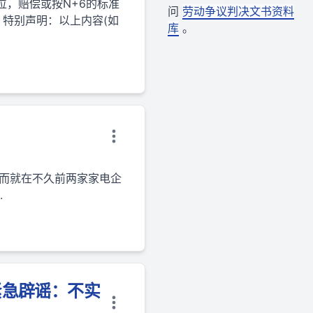
位，赔偿或按N+6的标准
问
劳动争议判决文书资料
 特别声明：以上内容(如
库
。
而就在不久前两家家电企
.
紧急辟谣：不实