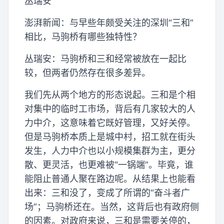
丛瑞安
澎湃新闻：与早些年颇受关注的深圳“三和”
相比，马驹桥有哪些独特性？
丛瑞安：马驹桥和三和经常被放在一起比
较，但两者仍然存在很多差异。
我们先从两个地方的形态说起。三和是个相
对集中的临时工市场，背后有几家较大的人
力中介，这意味着它既好管理，又好关停。
但是马驹桥本质上是城中村，招工就在街头
发生，人力中介也以小规模集群为主，更分
散、更灵活，也更难被“一锅端”。毕竟，谁
能阻止普通人聚在路边呢。从结果上也能看
出来：三和没了，变成了所谓的“奋斗者广
场”；马驹桥还在。当然，这背后也有政府侧
的因素。对政府来说，三和是需要关停的，