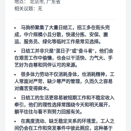
地点：
北京市, 广东省
相关议题：
无
马驹桥聚集了大量日结工，招工多在街头完
成，中介规模小且分散，快递分拣、安保、搬
运、服务员、绿化等临时工作是常见选择。
日结工并非只是“混日子”或“奋斗者”，他们会
在艰苦工作中偷懒，也会以干活快、力气大、手
艺好为自尊和同伴认可的来源。
很多体力劳动不仅消耗身体，也消耗精神，工
人常面对严苛、缺少尊严的管理，久而久之容易
对痛苦变得麻木。
日结工的生活更容易被短期工作和不稳定收入
牵引，他们的理性选择常围绕今天和明天展开，
躺平往往与看不到努力回报有关。
在高度流动、缺乏稳定关系的环境里，工人之
间仍会在工作和突发事件中彼此照应，这种基于