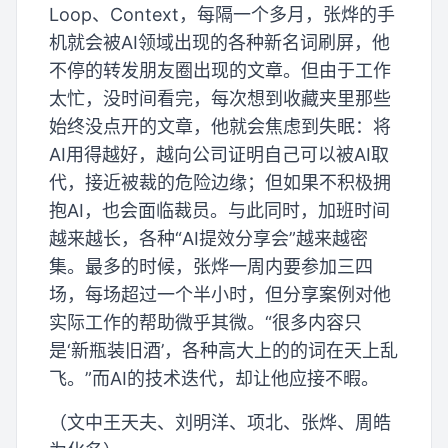
Loop、Context，每隔一个多月，张烨的手
机就会被AI领域出现的各种新名词刷屏，他
不停的转发朋友圈出现的文章。但由于工作
太忙，没时间看完，每次想到收藏夹里那些
始终没点开的文章，他就会焦虑到失眠：将
AI用得越好，越向公司证明自己可以被AI取
代，接近被裁的危险边缘；但如果不积极拥
抱AI，也会面临裁员。与此同时，加班时间
越来越长，各种“AI提效分享会”越来越密
集。最多的时候，张烨一周内要参加三四
场，每场超过一个半小时，但分享案例对他
实际工作的帮助微乎其微。“很多内容只
是‘新瓶装旧酒’，各种高大上的的词在天上乱
飞。”而AI的技术迭代，却让他应接不暇。
（文中王天夫、刘明洋、项北、张烨、周皓