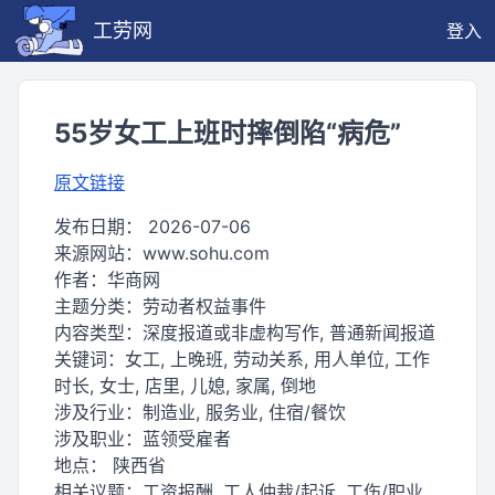
工劳网
登入
55岁女工上班时摔倒陷“病危”
原文链接
发布日期：
2026-07-06
来源网站：
www.sohu.com
作者：
华商网
主题分类：
劳动者权益事件
内容类型：
深度报道或非虚构写作, 普通新闻报道
关键词：
女工, 上晚班, 劳动关系, 用人单位, 工作
时长, 女士, 店里, 儿媳, 家属, 倒地
涉及行业：
制造业, 服务业, 住宿/餐饮
涉及职业：
蓝领受雇者
地点：
陕西省
相关议题：
工资报酬, 工人仲裁/起诉, 工伤/职业