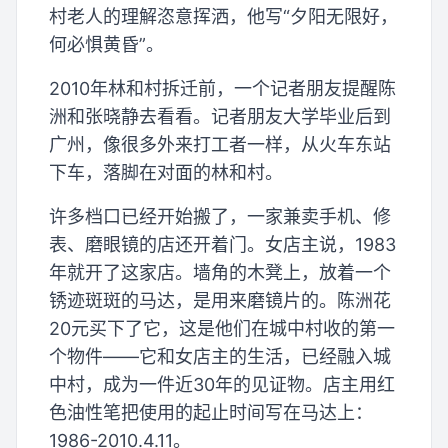
村老人的理解恣意挥洒，他写“夕阳无限好，
何必惧黄昏”。
2010年林和村拆迁前，一个记者朋友提醒陈
洲和张晓静去看看。记者朋友大学毕业后到
广州，像很多外来打工者一样，从火车东站
下车，落脚在对面的林和村。
许多档口已经开始搬了，一家兼卖手机、修
表、磨眼镜的店还开着门。女店主说，1983
年就开了这家店。墙角的木凳上，放着一个
锈迹斑斑的马达，是用来磨镜片的。陈洲花
20元买下了它，这是他们在城中村收的第一
个物件——它和女店主的生活，已经融入城
中村，成为一件近30年的见证物。店主用红
色油性笔把使用的起止时间写在马达上：
1986-2010.4.11。