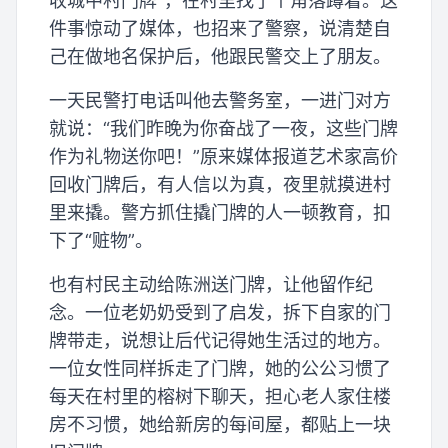
收城中村门牌”，在村里找了个角落蹲着。这
件事惊动了媒体，也招来了警察，说清楚自
己在做地名保护后，他跟民警交上了朋友。
一天民警打电话叫他去警务室，一进门对方
就说：“我们昨晚为你奋战了一夜，这些门牌
作为礼物送你吧！”原来媒体报道艺术家高价
回收门牌后，有人信以为真，夜里就摸进村
里来撬。警方抓住撬门牌的人一顿教育，扣
下了“赃物”。
也有村民主动给陈洲送门牌，让他留作纪
念。一位老奶奶受到了启发，拆下自家的门
牌带走，说想让后代记得她生活过的地方。
一位女性同样拆走了门牌，她的公公习惯了
每天在村里的榕树下聊天，担心老人家住楼
房不习惯，她给新房的每间屋，都贴上一块