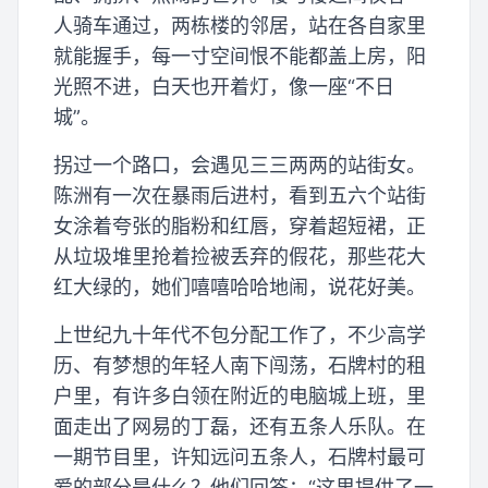
人骑车通过，两栋楼的邻居，站在各自家里
就能握手，每一寸空间恨不能都盖上房，阳
光照不进，白天也开着灯，像一座“不日
城”。
拐过一个路口，会遇见三三两两的站街女。
陈洲有一次在暴雨后进村，看到五六个站街
女涂着夸张的脂粉和红唇，穿着超短裙，正
从垃圾堆里抢着捡被丢弃的假花，那些花大
红大绿的，她们嘻嘻哈哈地闹，说花好美。
上世纪九十年代不包分配工作了，不少高学
历、有梦想的年轻人南下闯荡，石牌村的租
户里，有许多白领在附近的电脑城上班，里
面走出了网易的丁磊，还有五条人乐队。在
一期节目里，许知远问五条人，石牌村最可
爱的部分是什么？他们回答：“这里提供了一