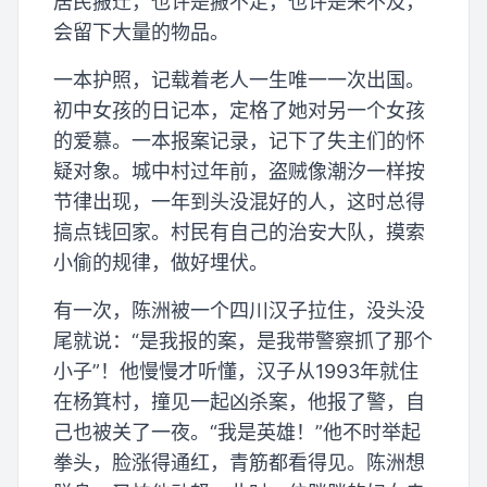
居民搬迁，也许是搬不走，也许是来不及，
会留下大量的物品。
一本护照，记载着老人一生唯一一次出国。
初中女孩的日记本，定格了她对另一个女孩
的爱慕。一本报案记录，记下了失主们的怀
疑对象。城中村过年前，盗贼像潮汐一样按
节律出现，一年到头没混好的人，这时总得
搞点钱回家。村民有自己的治安大队，摸索
小偷的规律，做好埋伏。
有一次，陈洲被一个四川汉子拉住，没头没
尾就说：“是我报的案，是我带警察抓了那个
小子”！他慢慢才听懂，汉子从1993年就住
在杨箕村，撞见一起凶杀案，他报了警，自
己也被关了一夜。“我是英雄！”他不时举起
拳头，脸涨得通红，青筋都看得见。陈洲想