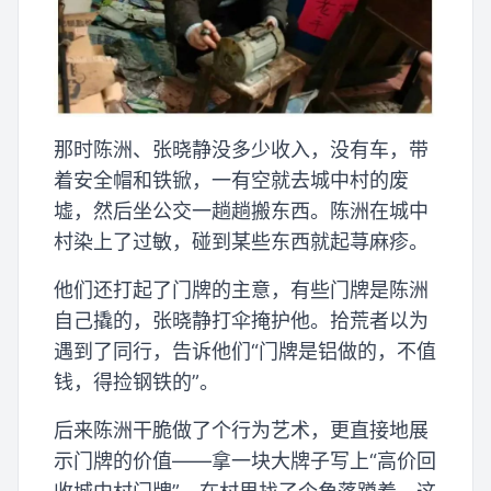
那时陈洲、张晓静没多少收入，没有车，带
着安全帽和铁锨，一有空就去城中村的废
墟，然后坐公交一趟趟搬东西。陈洲在城中
村染上了过敏，碰到某些东西就起荨麻疹。
他们还打起了门牌的主意，有些门牌是陈洲
自己撬的，张晓静打伞掩护他。拾荒者以为
遇到了同行，告诉他们“门牌是铝做的，不值
钱，得捡钢铁的”。
后来陈洲干脆做了个行为艺术，更直接地展
示门牌的价值——拿一块大牌子写上“高价回