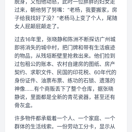
脱身，又怕他动怒，此时一位胖胖的妇女走
过来，朝他努了努嘴：“老杨，我要搬家，房
子给我找好了没？”老杨马上变了个人，尾随
女人屁颠屁颠走了。
过去16年里，张晓静和陈洲不断探访广州城
即将消失的城中村，把门牌和带有生活痕迹
的物品，从残垣断壁里抢救出来。他们捡到
过包租公的账本、农村自建房的图纸、房产
契约、求职文件、民国的印花税、60年代的
身份证件、油票布票、练功的石锁、遗落的
神像……有个商贩丢下了整个仓库，据张晓
静说，里面都是全新的青花瓷器，甚至还有
骨灰盒。
许多物件都承载着一个人、一个家庭、一个
群体的生活线索。一份劳动工分卡，显示从