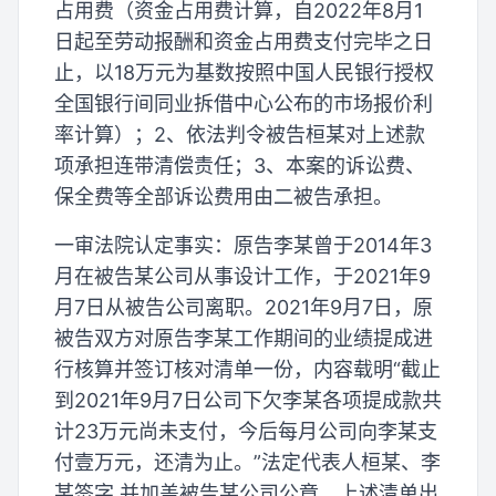
占用费（资金占用费计算，自2022年8月1
日起至劳动报酬和资金占用费支付完毕之日
止，以18万元为基数按照中国人民银行授权
全国银行间同业拆借中心公布的市场报价利
率计算）；2、依法判令被告桓某对上述款
项承担连带清偿责任；3、本案的诉讼费、
保全费等全部诉讼费用由二被告承担。
一审法院认定事实：原告李某曾于2014年3
月在被告某公司从事设计工作，于2021年9
月7日从被告公司离职。2021年9月7日，原
被告双方对原告李某工作期间的业绩提成进
行核算并签订核对清单一份，内容载明“截止
到2021年9月7日公司下欠李某各项提成款共
计23万元尚未支付，今后每月公司向李某支
付壹万元，还清为止。”法定代表人桓某、李
某签字,并加盖被告某公司公章。上述清单出