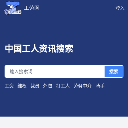
工劳网
登入
工劳网搜索也提供公开、只读、无需认证的 JSON API，供程序与
中国工人资讯搜索
搜索
工资
维权
裁员
外包
打工人
劳务中介
骑手