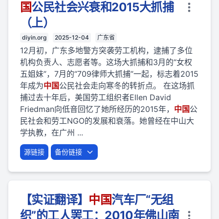
国
公民社会兴衰和2015大抓捕
（上）
diyin.org
2025-12-04
广东省
12月初，广东多地警方突袭劳工机构，逮捕了多位
机构负责人、志愿者等。这场大抓捕和3月的“女权
五姐妹”，7月的“709律师大抓捕”一起，标志着2015
年成为
中国
公民社会走向寒冬的转折点。 在这场抓
捕过去十年后，美国劳工组织者Ellen David
Friedman向低音回忆了她所经历的2015年，
中国
公
民社会和劳工NGO的发展和衰落。她曾经在中山大
学执教，在广州 ...
源链接
备份链接
【实证翻译】
中国
汽车厂“无组
织”的工人罢工：2010年佛山南