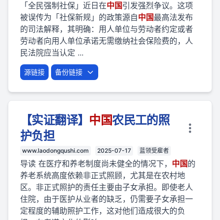
「全民强制社保」近日在
中国
引发强烈争议。这项
被误传为「社保新规」的政策源自
中国
最高法发布
的司法解释，其明确：用人单位与劳动者约定或者
劳动者向用人单位承诺无需缴纳社会保险费的，人
民法院应当认定 ...
源链接
备份链接
【实证翻译】
中国
农民工的照
护负担
www.laodongqushi.com
2025-07-17
蓝领受雇者
导读 在医疗和养老制度尚未健全的情况下，
中国
的
养老系统高度依赖非正式照顾，尤其是在农村地
区。非正式照护的责任主要由子女承担。即使老人
住院，由于医护从业者的缺乏，仍需要子女承担一
定程度的辅助照护工作，这对他们造成很大的负