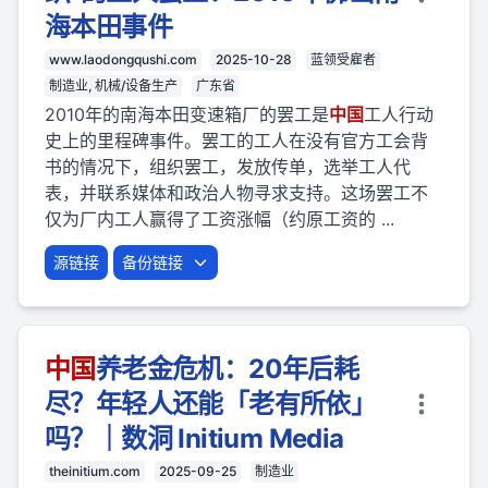
海本田事件
www.laodongqushi.com
2025-10-28
蓝领受雇者
制造业, 机械/设备生产
广东省
2010年的南海本田变速箱厂的罢工是
中国
工人行动
史上的里程碑事件。罢工的工人在没有官方工会背
书的情况下，组织罢工，发放传单，选举工人代
表，并联系媒体和政治人物寻求支持。这场罢工不
仅为厂内工人赢得了工资涨幅（约原工资的 ...
源链接
备份链接
中国
养老金危机：20年后耗
尽？年轻人还能「老有所依」
吗？｜数洞 Initium Media
theinitium.com
2025-09-25
制造业