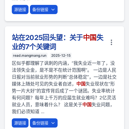
源链接
备份链接
站在2025回头望：关于
中国
失
业的7个关键词
read.mangmang.run
2025-12-15
区似乎都理解了讽刺的内涵，“我失业近一年了，没
法领失业金，是不是不在统计范围啊”。 一边是人民
日报对当前就业形势的判断“总体稳定”，一边是社交
媒体上随处可见的失业者自述，
中国
失业现状在“形
势一片大好”的宣传背后成了一个谜团。失业率统计
有何问题？每年上千万的应届生就业难吗？2亿灵活
就业人员，意味着什么？ 这是关于
中国
失业问题，
我们必须知道 ...
源链接
备份链接