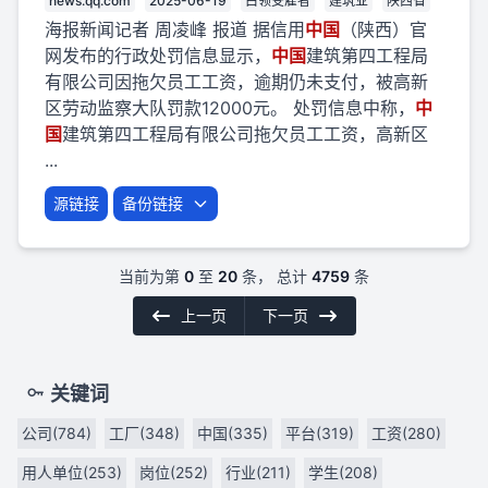
news.qq.com
2025-06-19
白领受雇者
建筑业
陕西省
海报新闻记者 周凌峰 报道 据信用
中国
（陕西）官
网发布的行政处罚信息显示，
中国
建筑第四工程局
有限公司因拖欠员工工资，逾期仍未支付，被高新
区劳动监察大队罚款12000元。 处罚信息中称，
中
国
建筑第四工程局有限公司拖欠员工工资，高新区
...
源链接
备份链接
当前为第
0
至
20
条， 总计
4759
条
上一页
下一页
关键词
公司(784)
工厂(348)
中国(335)
平台(319)
工资(280)
用人单位(253)
岗位(252)
行业(211)
学生(208)