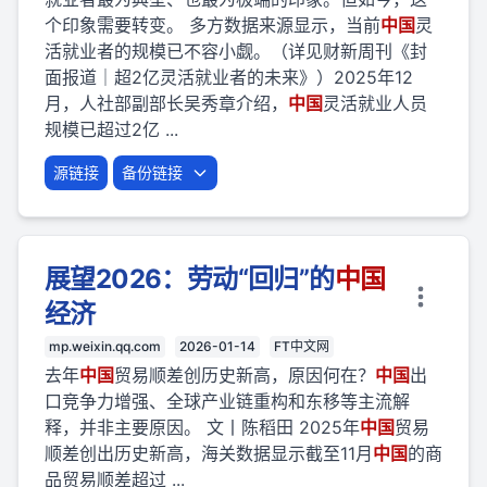
个印象需要转变。 多方数据来源显示，当前
中国
灵
活就业者的规模已不容小觑。（详见财新周刊《封
面报道｜超2亿灵活就业者的未来》）2025年12
月，人社部副部长吴秀章介绍，
中国
灵活就业人员
规模已超过2亿 ...
源链接
备份链接
展望2026：劳动“回归”的
中国
经济
mp.weixin.qq.com
2026-01-14
FT中文网
去年
中国
贸易顺差创历史新高，原因何在？
中国
出
口竞争力增强、全球产业链重构和东移等主流解
释，并非主要原因。 文丨陈稻田 2025年
中国
贸易
顺差创出历史新高，海关数据显示截至11月
中国
的商
品贸易顺差超过 ...