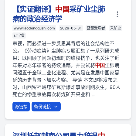
【实证翻译】
中国
采矿业尘肺
病的政治经济学
www.laodongqushi.com
2026-05-31
蓝领受雇者
采矿业
辽宁省
审视，而必须进一步反思其背后的社会结构性不
公。《劳动趋势》尘肺病专题汇集了一系列研究成
果：既回顾了问题初现时的维权抗争，也关注了近
年来对老年患者的持续追踪，并尝试将
中国
尘肺病
问题置于全球工业化进程、尤其是在发展中国家蔓
延的历史背景下加以考察。 导读 本文即将发布之
时，山西留神峪煤矿瓦斯爆炸事故刚刚发生，90人
死亡的惨重事故再次将煤矿开采业和 ...
源链接
备份链接