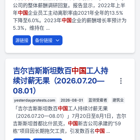
公司的整体薪酬调研回复。报告显示，2022年上半
年
中国
企业员工主动离职率由2021年全年的13.5%
下降至6.0%。2023年
中国
企业的薪酬增长率预计为
5.3%，维持在 ...
源链接
备份链接
吉尔吉斯斯坦数百
中国
工人持
续讨薪无果（2026.07.20—
08.01）
yesterdayprotests.com
2026-08-01
蓝领受雇者
建筑业
「吉尔吉斯斯坦数百
中国
工人持续讨薪无果
（2026.07.20—08.01）」7月20日至8月1日，吉尔
吉斯斯坦首都比什凯克，
中国
新吉公司承建的“59
栋”项目因长期拖欠工资，引发数百名
中国
...