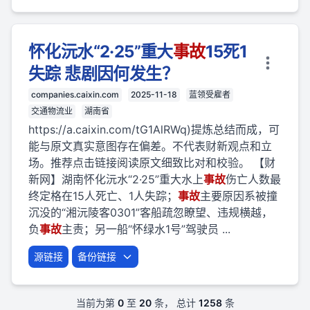
怀化沅水“2·25”重大
事故
15死1
失踪 悲剧因何发生？
companies.caixin.com
2025-11-18
蓝领受雇者
交通物流业
湖南省
https://a.caixin.com/tG1AlRWq)提炼总结而成，可
能与原文真实意图存在偏差。不代表财新观点和立
场。推荐点击链接阅读原文细致比对和校验。 【财
新网】湖南怀化沅水“2·25”重大水上
事故
伤亡人数最
终定格在15人死亡、1人失踪；
事故
主要原因系被撞
沉没的“湘沅陵客0301”客船疏忽瞭望、违规横越，
负
事故
主责；另一船“怀绿水1号”驾驶员 ...
源链接
备份链接
当前为第
0
至
20
条， 总计
1258
条