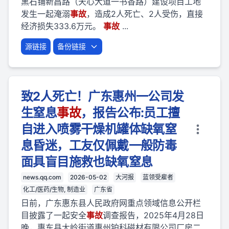
黑石铺新昌路（天心大道一书香路）建设项目工地
发生一起淹溺
事故
，造成2人死亡、2人受伤，直接
经济损失333.6万元。
事故
...
源链接
备份链接
致2人死亡！广东惠州一公司发
生窒息
事故
，报告公布:员工擅
自进入喷雾干燥机罐体缺氧窒
息昏迷，工友仅佩戴一般防毒
面具盲目施救也缺氧窒息
news.qq.com
2026-05-02
大河报
蓝领受雇者
化工/医药/生物, 制造业
广东省
日前，广东惠东县人民政府网重点领域信息公开栏
目披露了一起安全
事故
调查报告，2025年4月28日
晚，惠东县大岭街道惠州铂科磁材有限公司厂房二