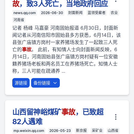
故
，致3人死亡，当地政府回应
news.qq.com
2026-06-30
封面新闻
蓝领受雇者
农业
河南省
记者 杨峰 马嘉豪 河南固始报道 6月30日，封面新
闻记者从河南信阳市固始县多方获悉，6月14日，该
县张广庙镇方岗村一家养猪场发生了一起致三人死
亡的
事故
。 此前，有知情人士向封面新闻反映，6
月14日，河南固始县张广庙镇方岗村疑有一位安徽
籍养猪场老板和两名员工在养猪场死亡。知情人士
称，三人可能在疏通养 ...
源链接
备份链接
山西留神峪煤矿
事故
，已致超
82人遇难
mp.weixin.qq.com
2026-05-23
新京报
采矿业
山西省