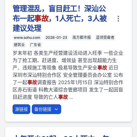
管理混乱，盲目赶工！深汕公
布一起
事故
，1人死亡，3人被
建议处理
www.sohu.com
2026-01-23
南方都市报
蓝领受雇者
建筑业
广东省
岁末年初 各类生产经营建设活动进入旺季 一些企业
为了抢工期、赶进度、增效益 甚至出现超能力生
产、违规施工等现象 极易导致生产安全
事故
近日
深圳市深汕特别合作区 安全管理委员会办公室 公布
了一起
事故
调查报告 2025年1月15日 深汕特别合作
区赤石街道 科教大道综合管廊项目 发生了一起因盲
目赶进度 导致的亡人
事故
...
源链接
备份链接