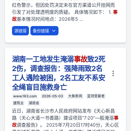
红色警示，但因处罚决定未在官方渠道公开挂网而
引发了对处理透明度的质疑。 具体情况如下： 1.
事
故
基本情况时间地点：2026年5 ...
源链接
备份链接
湖南一工地发生淹溺
事故
致2死
2伤，调查报告：强降雨致2名
工人遇险被困，2名工友不系安
全绳盲目施救身亡
www.163.com
2026-05-03
大象新闻
蓝领受雇者
建筑业
湖南省
近日，湖南省长沙市人民政府网站发布《天心新昌
路（天心大道一书香路）建设项目“7·20”—般淹溺
事
故
调查报告》。 2025年7月20日17时40分，天心区