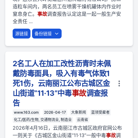
造粒车间内，两名员工在喷雾干燥机罐体内作业时
窒息身亡。
事故
调查报告认定这是一起一般生产安
全责任 ...
源链接
备份链接
2名工人在加工改性沥青时未佩
戴防毒面具，吸入有毒气体致1
死1伤，云南丽江公布古城区金
山街道“11·13”中毒
事故
调查报
告
www.163.com
2026-04-17
大象新闻
蓝领受雇者
化工/医药/生物, 交通物流业, 制造业
云南省
2026年4月16日，云南丽江市古城区政府官网公布
一则关于《古城区金山街道“11·13”一般中毒
事故
调