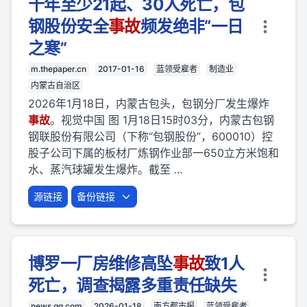
十年至少21起、30人死亡，包
钢股份安全
事故
频发绝非“一日
之寒”
m.thepaper.cn
2017-01-16
蓝领受雇者
制造业
内蒙古自治区
2026年1月18日，内蒙古包头，包钢分厂发生爆炸
事故
。视觉中国 图 1月18日15时03分，内蒙古包钢
钢联股份有限公司（下称“包钢股份”，600010）控
股子公司下属的板材厂炼钢作业部一650立方米饱和
水、蒸汽球罐发生爆炸。截至 ...
源链接
备份链接
博罗一厂房维修高坠
事故
致1人
死亡，调查揭露多重责任缺失
news.qq.com
2026-01-18
南方都市报
蓝领受雇者