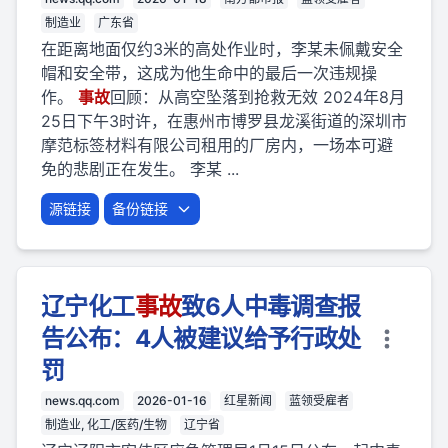
制造业
广东省
在距离地面仅约3米的高处作业时，李某未佩戴安全
帽和安全带，这成为他生命中的最后一次违规操
作。
事故
回顾：从高空坠落到抢救无效 2024年8月
25日下午3时许，在惠州市博罗县龙溪街道的深圳市
摩范标签材料有限公司租用的厂房内，一场本可避
免的悲剧正在发生。 李某 ...
源链接
备份链接
辽宁化工
事故
致6人中毒调查报
告公布：4人被建议给予行政处
罚
news.qq.com
2026-01-16
红星新闻
蓝领受雇者
制造业, 化工/医药/生物
辽宁省