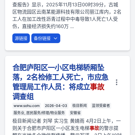
查报告》显示，2025年11月13日00时39分，古城
区物流园区云南某能源科技有限公司丽江库内，2名
工人在加工改性沥青过程中中毒导致1人死亡1人受
伤，直接经济损失约160万 ...
源链接
备份链接
合肥庐阳区一小区电梯轿厢坠
落，2名检修工人死亡，市应急
管理局工作人员：将成立
事故
调查组
www.sohu.com
2026-04-03
极目新闻
蓝领受雇者
服务业, 居民服务/修理/物业服务
安徽省
极目新闻记者 刘琴 实习生 黄婧雨 4月2日上午，一
则关于合肥市庐阳区一小区发生电梯
事故
的警示提