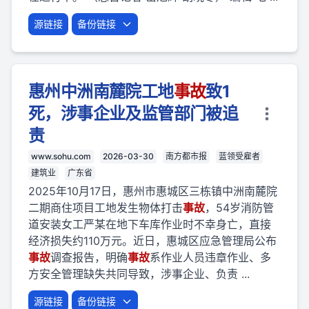
源链接
备份链接
惠州中洲南麓院工地
事故
致1
死，涉事企业及监管部门被追
责
www.sohu.com
2026-03-30
南方都市报
蓝领受雇者
建筑业
广东省
2025年10月17日，惠州市惠城区三栋镇中洲南麓院
二期商住项目工地发生物体打击
事故
，54岁消防管
道安装女工严某在地下车库作业时不幸身亡，直接
经济损失约110万元。近日，惠城区应急管理局公布
事故
调查报告，明确
事故
系作业人员违章作业、多
方安全管理缺失共同导致，涉事企业、负责 ...
源链接
备份链接