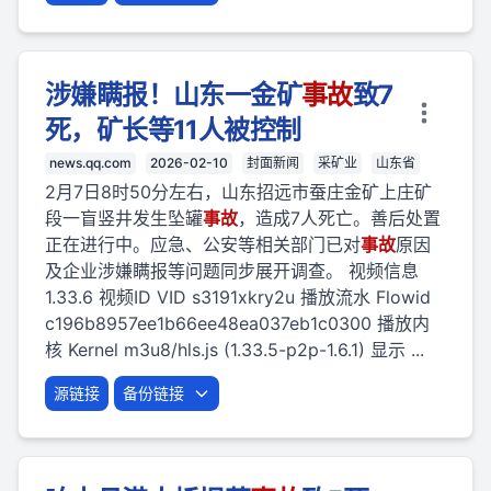
涉嫌瞒报！山东一金矿
事故
致7
死，矿长等11人被控制
news.qq.com
2026-02-10
封面新闻
采矿业
山东省
2月7日8时50分左右，山东招远市蚕庄金矿上庄矿
段一盲竖井发生坠罐
事故
，造成7人死亡。善后处置
正在进行中。应急、公安等相关部门已对
事故
原因
及企业涉嫌瞒报等问题同步展开调查。 视频信息
1.33.6 视频ID VID s3191xkry2u 播放流水 Flowid
c196b8957ee1b66ee48ea037eb1c0300 播放内
核 Kernel m3u8/hls.js (1.33.5-p2p-1.6.1) 显示 ...
源链接
备份链接