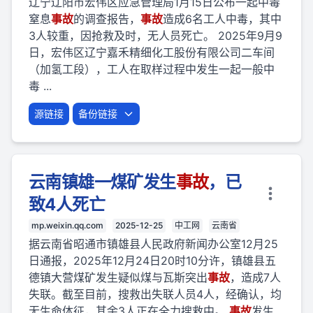
辽宁辽阳市宏伟区应急管理局1月15日公布一起中毒
窒息
事故
的调查报告，
事故
造成6名工人中毒，其中
3人较重，因抢救及时，无人员死亡。 2025年9月9
日，宏伟区辽宁嘉禾精细化工股份有限公司二车间
（加氢工段），工人在取样过程中发生一起一般中
毒 ...
源链接
备份链接
云南镇雄一煤矿发生
事故
，已
致4人死亡
mp.weixin.qq.com
2025-12-25
中工网
云南省
据云南省昭通市镇雄县人民政府新闻办公室12月25
日通报，2025年12月24日20时10分许，镇雄县五
德镇大营煤矿发生疑似煤与瓦斯突出
事故
，造成7人
失联。截至目前，搜救出失联人员4人，经确认，均
无生命体征，其余3人正在全力搜救中。
事故
发生