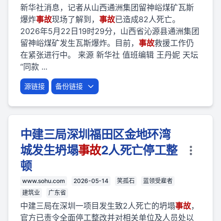
新华社消息，记者从山西通洲集团留神峪煤矿瓦斯
爆炸
事故
现场了解到，
事故
已造成82人死亡。
2026年5月22日19时29分，山西省沁源县通洲集团
留神峪煤矿发生瓦斯爆炸。目前，
事故
救援工作仍
在紧张进行中。 来源 新华社 值班编辑 王丹妮 天坛
“同款 ...
源链接
备份链接
中建三局深圳福田区金地环湾
城发生坍塌
事故
2人死亡停工整
顿
www.sohu.com
2026-05-14
笑孤石
蓝领受雇者
建筑业
广东省
中建三局在深圳一项目发生致2人死亡的坍塌
事故
，
官方已责令全面停工整改并对相关单位及人员处以