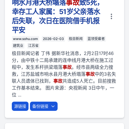
响水月港大桥塌落
事故
致5死，
幸存工人家属：51岁父亲落水
后失联，次日在医院借手机报
平安
www.sohu.com
2026-02-03
极目新闻
蓝领受雇者
建筑业
江苏省
极目新闻记者 丁伟 据新华社消息，2月2日17时46
分，由中铁十二局承建的连申线月港大桥在施工过
程中，发生系杆拱梁塌落
事故
。经市县两级全力搜
救，江苏盐城市响水县月港大桥塌落
事故
中的3名失
联人员遗体已找到，
事故
共造成5人死亡。目前搜救
工作基本结束。 图片来源：央视新闻 3日中午，一
位 ...
源链接
备份链接