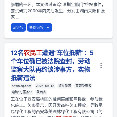
脆弱的一环。本文通过追踪“深圳尘肺门”维权事件，
尝试研究2009年内先后发生，分别由湖南耒阳和张
家 ...
源链接
备份链接
12名
农民
工
遭遇“车位抵薪”：5
个车位确已被法院查封，劳动
监察大队再约谈涉事方，实物
抵薪违法
news.qq.com
2026-05-12
红星新闻
蓝领受雇者
建筑业, 服务业
陕西省
工在位于西安灞桥区的融创宸阅和鸣楼盘，参与绿
化施工。欠条显示，因开发商拖欠工程款，导致承
包绿化工程的西安华美园林绿化工程有限公司（简