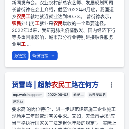
新闻发布会。农业农村部总农艺师、发展规划司司
长曾衍德在会上介绍，截至2022年6月底，我国返
乡
农民
工
就地就近就业达到90.7%。 曾衍德表示，
农民
外出务
工
就业是
农民
增收的一个重要途径。
2022年以来，受新冠肺炎疫情散发、国内经济下行
等多重因素影响，城市部分行业特别是接触性服务
业用
工
...
源链接
备份链接
贺雪峰 | 超龄
农民
工
路在何方
mp.weixin.qq.com
2022-08-03
新乡土
蓝领受雇者
建筑业
要求高’的岗位特征”，进一步规范建筑施工企业施工
现场用工年龄管理有关要求。又如，天津市要求“应
当严格执行国家关于法定退休年龄的规定”。 实际上