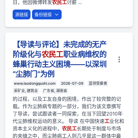
日，他因微博转发
农民
工
讨薪 ...
源链接
备份链接
【导读与评论】未完成的无产
阶级化与
农民
工
职业病维权的
蜂巢行动主义困境——以深圳
“尘肺门”为例
www.laodongqushi.com
2026-07-09
蓝领受雇者
采矿业, 建筑业
广东省, 湖南省
的过程，以及工友自身的困境，作出了较完整的记
载。作为尘肺病专题的一部分，我们为该文章撰写
了导读，尝试跟读者一同探索，在当下回望2010年
代尘肺维权运动的意义。 导读 在中国快速
工
业化和
资本主义化的进程中，
农民
工
长期处于制度与市场
的夹缝之中，而尘肺病工人则几乎是这一群体中最