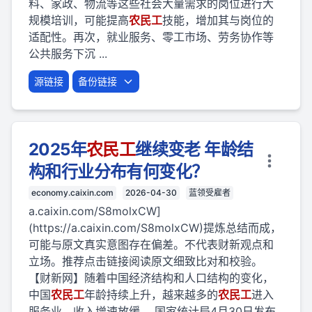
料、家政、物流等这些社会大量需求的岗位进行大
规模培训，可能提高
农民
工
技能，增加其与岗位的
适配性。再次，就业服务、零工市场、劳务协作等
公共服务下沉 ...
源链接
备份链接
2025年
农民
工
继续变老 年龄结
构和行业分布有何变化？
economy.caixin.com
2026-04-30
蓝领受雇者
a.caixin.com/S8molxCW]
(https://a.caixin.com/S8molxCW)提炼总结而成，
可能与原文真实意图存在偏差。不代表财新观点和
立场。推荐点击链接阅读原文细致比对和校验。
【财新网】随着中国经济结构和人口结构的变化，
中国
农民
工
年龄持续上升，越来越多的
农民
工
进入
服务业，收入增速放缓。 国家统计局4月30日发布