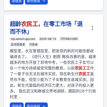
源链接
备份链接
超龄
农民
工
，在零工市场「退
而不休」
mp.weixin.qq.com
2025-08-12
冷杉RECORD
蓝领受雇者
河南省
模型里，长在管理层里，把发现的新的可能性都收
编进去了。 《逆行人生》剧照 略有改善的是，越来
越多的地方开放了异地中考，一些农民工子女可以
在一个地方持续接受完整的教育。以前
农民
工
工
作
了一辈子也无法在城市买房，现在新生代
农民
工
虽
然也不能，但至少能为了子女教育在县城买房。因
此，新生代面临的经济压力更大，对孩子的投入更
多。 我在武汉和麻城交界地调研，跟踪的28个行政
村里 ...
源链接
备份链接