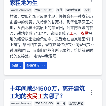
家租地为生
www.sohu.com
2026-03-20
极昼
蓝领受雇者
农业
村镇，类似的场景反复出现，慢慢会有一种身处历
史当中的感觉。从岭南的甘蔗林，到华北平原玉米
地，从西北黄土高原上的苹果园，到东南丘陵的茶
园，耕地变成了“工地”，农民变成了
工
人。
农民
把土
地的经营权出让给承包商，又受雇在自家地里“打卡
上班”，拿日结工资。现在正是传统农业向现代农业
过渡的时代，而我们这些年所记录的，恰恰就是时
代的交接处。 走访中我发现 ...
源链接
备份链接
十年间减少1500万，离开建筑
工地的
农民
工
去哪了？
www.sohu.com
2024-08-30
中工网
蓝领受雇者