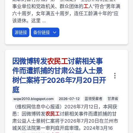
事业单位和党政机关、群众团体的
工
人”符合“男年满
六十周岁，女年满五十周岁，连任工龄满十年的”应
该退休。这里 ...
源链接
备份链接
因微博转发
农民
工
讨薪相关事
件而遭抓捕的甘肃公益人士景
树仁案将于2026年7月20日开
庭
wqw2010.blogspot.com
2026-07-12
蓝领受雇者
甘肃省
（维权网信息中心报道）2026年7月12日，本网获
悉：因微博转发
农民
工
讨薪相关事件而遭抓捕的甘
肃公益人士景树仁案将于2026年7月20日在兰州市
城关区法院第一审判庭开庭审理。2024年3月16