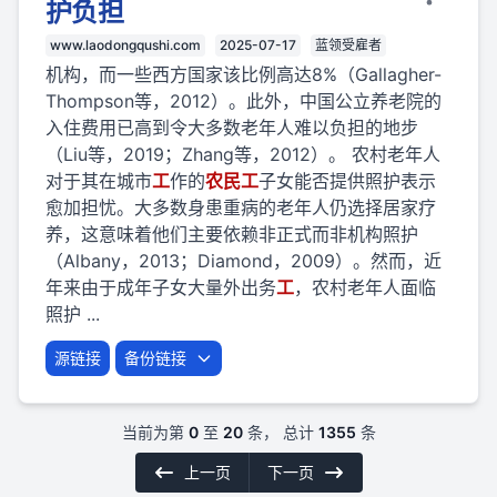
护负担
www.laodongqushi.com
2025-07-17
蓝领受雇者
机构，而一些西方国家该比例高达8%（Gallagher-
Thompson等，2012）。此外，中国公立养老院的
入住费用已高到令大多数老年人难以负担的地步
（Liu等，2019；Zhang等，2012）。 农村老年人
对于其在城市
工
作的
农民
工
子女能否提供照护表示
愈加担忧。大多数身患重病的老年人仍选择居家疗
养，这意味着他们主要依赖非正式而非机构照护
（Albany，2013；Diamond，2009）。然而，近
年来由于成年子女大量外出务
工
，农村老年人面临
照护 ...
源链接
备份链接
当前为第
0
至
20
条， 总计
1355
条
上一页
下一页