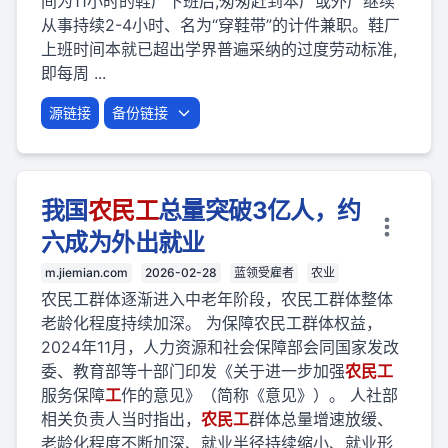
间为11小时的鞋厂下班后,匆匆赶到本厂或外厂继续
从事持续2-4小时、名为“穿鞋带”的计件兼职。鞋厂
上班时间本就已超出学界普遍采纳的过度劳动标准,
即每周 ...
源链接
备份链接
我国
农民
工
总量突破3亿人，约
六成为外出就业
m.jiemian.com
2026-02-28
蓝领受雇者
农业
农民工群体逐渐进入中老年阶段，农民工群体整体
老龄化程度持续加深。 为保障农民工群体权益，
2024年11月，人力资源和社会保障部会同国家发改
委、教育部等十部门印发《关于进一步加强
农民
工
服务保障
工
作的意见》（简称《意见》）。 人社部
相关负责人当时指出，
农民
工
群体总量增速放缓、
老龄化程度不断加深、就业半径持续缩小、就业形