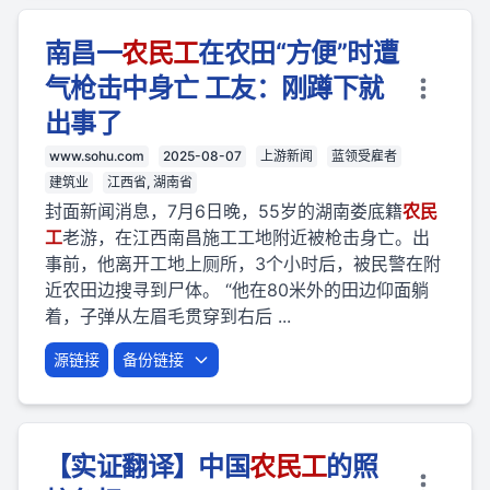
南昌一
农民
工
在农田“方便”时遭
气枪击中身亡 工友：刚蹲下就
出事了
www.sohu.com
2025-08-07
上游新闻
蓝领受雇者
建筑业
江西省, 湖南省
封面新闻消息，7月6日晚，55岁的湖南娄底籍
农民
工
老游，在江西南昌施工工地附近被枪击身亡。出
事前，他离开工地上厕所，3个小时后，被民警在附
近农田边搜寻到尸体。 “他在80米外的田边仰面躺
着，子弹从左眉毛贯穿到右后 ...
源链接
备份链接
【实证翻译】中国
农民
工
的照