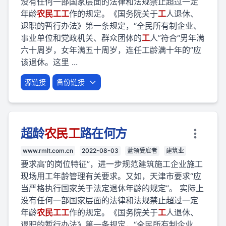
没有任何一部国家层面的法律和法规禁止超过一定
年龄
农民
工
工
作的规定。《国务院关于
工
人退休、
退职的暂行办法》第一条规定，“全民所有制企业、
事业单位和党政机关、群众团体的
工
人”符合“男年满
六十周岁，女年满五十周岁，连任工龄满十年的”应
该退休。这里 ...
源链接
备份链接
超龄
农民
工
路在何方
www.rmlt.com.cn
2022-08-03
蓝领受雇者
建筑业
要求高’的岗位特征”，进一步规范建筑施工企业施工
现场用工年龄管理有关要求。又如，天津市要求“应
当严格执行国家关于法定退休年龄的规定”。 实际上
没有任何一部国家层面的法律和法规禁止超过一定
年龄
农民
工
工
作的规定。《国务院关于
工
人退休、
退职的暂行办法》第一条规定，“全民所有制企业、