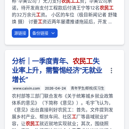
称“华美公司”）无力支付
农民
工
工
资；华美公司承
诺，待开发商支付工程款后付清王宁等12名
农民
工
的32万余元
工
资。 小区的车位（极目新闻记者 舒隆
焕 摄） 讨要
工
资近两年屡遭推诿拖延后，开发 ...
源链接
备份链接
分析｜一季度青年、
农民
工
失
业率上升，需警惕经济“无就业
增长”
www.caixin.com
2026-04-24
青年学生/职校/实习生
农村部等三部门联合发布《关于统筹城乡就业政策
体系的意见》（下简称《意见》）。毛宇飞认为，
《意见》出台直接利好农民工：首先，文件提到发
展乡村产业、帮扶车间、社区
工
厂等县域就业扩
容，让
农民
工
就近就地实现就业；其次，围绕照