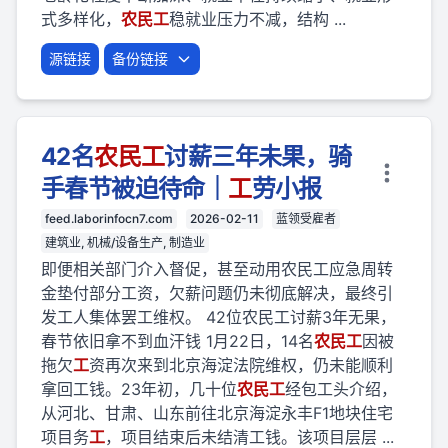
式多样化，
农民
工
稳就业压力不减，结构 ...
源链接
备份链接
42名
农民
工
讨薪三年未果，骑
手春节被迫待命｜
工
劳小报
feed.laborinfocn7.com
2026-02-11
蓝领受雇者
建筑业, 机械/设备生产, 制造业
即便相关部门介入督促，甚至动用农民工应急周转
金垫付部分工资，欠薪问题仍未彻底解决，最终引
发工人集体罢工维权。 42位农民工讨薪3年无果，
春节依旧拿不到血汗钱 1月22日，14名
农民
工
因被
拖欠
工
资再次来到北京海淀法院维权，仍未能顺利
拿回工钱。23年初，几十位
农民
工
经包工头介绍，
从河北、甘肃、山东前往北京海淀永丰F1地块住宅
项目务
工
，项目结束后未结清工钱。该项目层层 ...