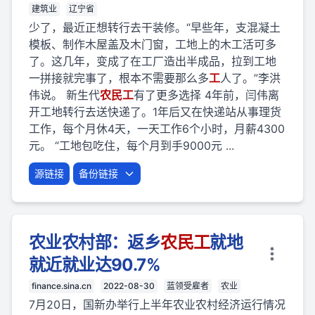
建筑业
辽宁省
少了，最近正想转行去干装修。“早些年，支混凝土
模板、制作木屋盖及木门窗，工地上的木工活可多
了。这几年，变成了在工厂造出半成品，拉到工地
一拼接就完事了，根本不需要那么多
工
人了。”李洪
伟说。 新生代
农民
工
有了更多选择 4年前，闫伟离
开工地转行去送快递了。1年后又在快递站从事理货
工作，每个月休4天，一天工作6个小时，月薪4300
元。 “工地包吃住，每个月到手9000元 ...
源链接
备份链接
农业农村部：返乡
农民
工
就地
就近就业达90.7%
finance.sina.cn
2022-08-30
蓝领受雇者
农业
7月20日，国新办举行上半年农业农村经济运行情况