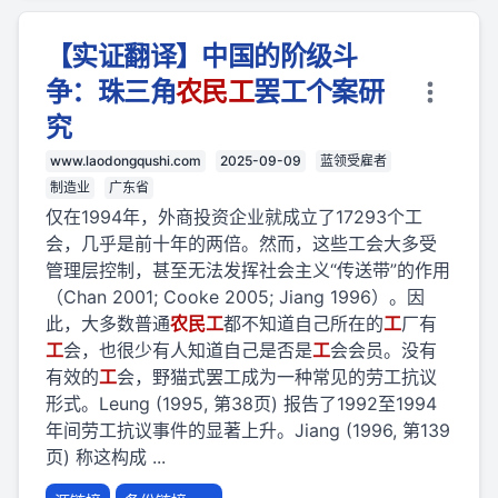
【实证翻译】中国的阶级斗
争：珠三角
农民
工
罢工个案研
究
www.laodongqushi.com
2025-09-09
蓝领受雇者
制造业
广东省
仅在1994年，外商投资企业就成立了17293个工
会，几乎是前十年的两倍。然而，这些工会大多受
管理层控制，甚至无法发挥社会主义“传送带”的作用
（Chan 2001; Cooke 2005; Jiang 1996）。因
此，大多数普通
农民
工
都不知道自己所在的
工
厂有
工
会，也很少有人知道自己是否是
工
会会员。没有
有效的
工
会，野猫式罢工成为一种常见的劳工抗议
形式。Leung (1995, 第38页) 报告了1992至1994
年间劳工抗议事件的显著上升。Jiang (1996, 第139
页) 称这构成 ...