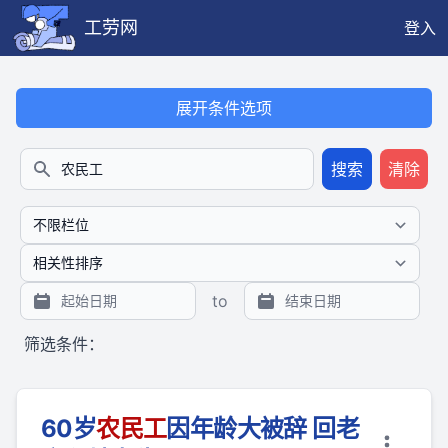
工劳网
登入
本搜索功能也提供公开、只读、无需认证的 JSON API（支持全文
展开条件选项
搜索
清除
搜索
to
筛选条件：
60岁
农民
工
因年龄大被辞 回老