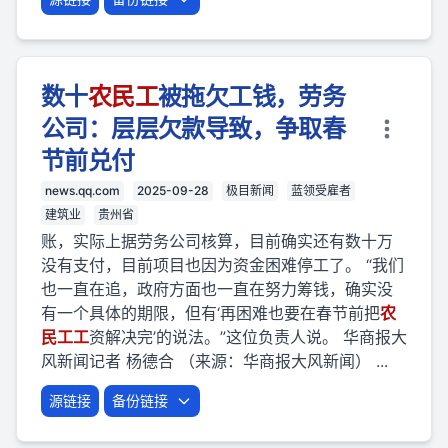
数十
农民
工
被拖欠工钱，劳务
公司：层层欠款导致，争取春
节前兑付
news.qq.com
2025-09-28
极目新闻
蓝领受雇者
建筑业
贵州省
账，实际上据劳务公司核算，目前确实还有数十万
没有支付，目前项目也因为资金困难停工了。 “我们
也一直在追，政府方面也一直在努力筹钱，确实没
有一个具体的期限，但有‘再困难也要在春节前把
农
民
工
工
资解决完’的说法。”这位负责人说。 华商报大
风新闻记者 杨德合 （来源：华商报大风新闻） ...
源链接
备份链接