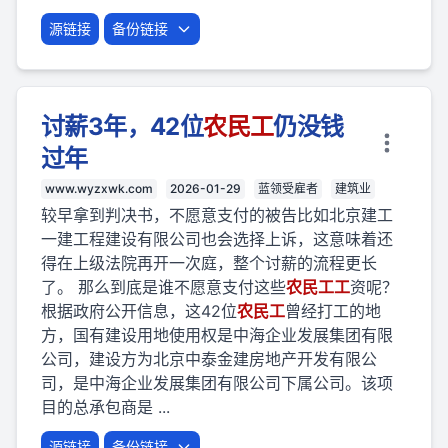
源链接
备份链接
讨薪3年，42位
农民
工
仍没钱
过年
www.wyzxwk.com
2026-01-29
蓝领受雇者
建筑业
较早拿到判决书，不愿意支付的被告比如北京建工
一建工程建设有限公司也会选择上诉，这意味着还
得在上级法院再开一次庭，整个讨薪的流程更长
了。 那么到底是谁不愿意支付这些
农民
工
工
资呢？
根据政府公开信息，这42位
农民
工
曾经打工的地
方，国有建设用地使用权是中海企业发展集团有限
公司，建设方为北京中泰金建房地产开发有限公
司，是中海企业发展集团有限公司下属公司。该项
目的总承包商是 ...
源链接
备份链接