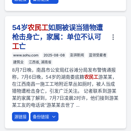
54岁
农民
工
如厕被误当猎物遭
枪击身亡，家属：单位不认可
工
亡
www.sohu.com
2025-08-08
澎湃新闻
蓝领受雇者
建筑业
江西省, 湖南省
8月7日晚，南昌市公安局红谷滩分局发布警情通报
称，7月6日晚，54岁的湖南娄底籍
农民
工
游某某，
在江西南昌一施工工地附近草丛如厕时，被人当成
猎物遭枪击身亡，引发广泛关注。 记者联系到游某
某的家属了解到，7月7日凌晨2时许，他们接到游某
某工友的电话说“游某某去世了 ...
源链接
备份链接