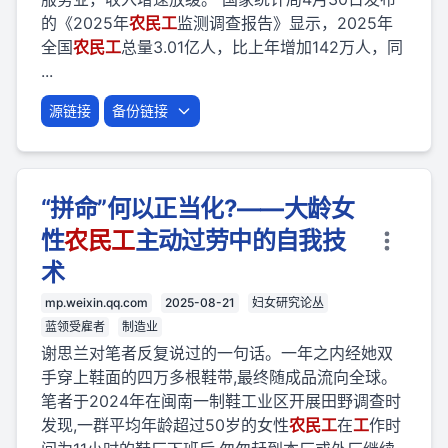
的《2025年
农民
工
监测调查报告》显示，2025年
全国
农民
工
总量3.01亿人，比上年增加142万人，同
...
源链接
备份链接
“拼命”何以正当化?——大龄女
性
农民
工
主动过劳中的自我技
术
mp.weixin.qq.com
2025-08-21
妇女研究论丛
蓝领受雇者
制造业
谢思兰对笔者反复说过的一句话。一年之内经她双
手穿上鞋面的四万多根鞋带,最终随成品流向全球。
笔者于2024年在闽南一制鞋工业区开展田野调查时
发现,一群平均年龄超过50岁的女性
农民
工
在
工
作时