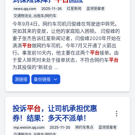
news.qq.com
2025-11-26
红星新闻
蓝领受雇者
交通物流业, 出租车/网约车
今年9月4日，网约车司机闫俊峰在驾驶途中猝死。
突如其来的变故，让他的家庭陷入困顿。 闫俊峰的
妻子张杰告诉红星新闻记者，闫俊峰2020年开始在
滴滴
平台
做网约车司机，今年7月又开通了火箭出
行。事发前10天内，他主要在这两个
平台
接单。由
于爱人猝死时未处于接单状态，不符合网约车
平台
为其投保的“新就业 ...
源链接
备份链接
投诉
平台
，让司机承担优惠
券！结果：多天不派单！
mp.weixin.qq.com
2025-11-20
网约车焦点
蓝领受雇者
交通物流业, 出租车/网约车