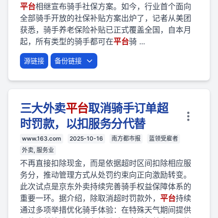
平台
相继宣布骑手社保方案。如今，行业首个面向
全部骑手开放的社保补贴方案出炉了，记者从美团
获悉，骑手养老保险补贴已正式覆盖全国，自本月
起，所有类型的骑手都可在
平台
骑 ...
源链接
备份链接
三大外卖
平台
取消骑手订单超
时罚款，以扣服务分代替
www.163.com
2025-10-16
南方都市报
蓝领受雇者
外卖, 服务业
不再直接扣除现金，而是依据超时区间扣除相应服
务分，推动管理方式从处罚约束向正向激励转变。
此次试点是京东外卖持续完善骑手权益保障体系的
重要一环。据介绍，除取消超时罚款外，
平台
持续
通过多项举措优化骑手体验：在特殊天气期间提供