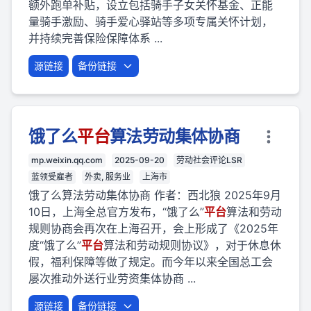
额外跑单补贴，设立包括骑手子女关怀基金、正能
量骑手激励、骑手爱心驿站等多项专属关怀计划，
并持续完善保险保障体系 ...
源链接
备份链接
饿了么
平台
算法劳动集体协商
mp.weixin.qq.com
2025-09-20
劳动社会评论LSR
蓝领受雇者
外卖, 服务业
上海市
饿了么算法劳动集体协商 作者：西北狼 2025年9月
10日，上海全总官方发布，“饿了么”
平台
算法和劳动
规则协商会再次在上海召开，会上形成了《2025年
度“饿了么”
平台
算法和劳动规则协议》，对于休息休
假，福利保障等做了规定。而今年以来全国总工会
屡次推动外送行业劳资集体协商 ...
源链接
备份链接