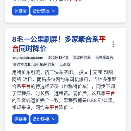
源链接
备份链接
8毛一公里刷屏！多家聚合系
平
台
同时降价
mp.weixin.qq.com
2025-12-10
数读网约车
蓝领受雇者
交通物流业, 出租车/网约车
江西省
用特价车引流，挤压快车空间。 撰文 | 麦哩 题图 |
网络 近日，南昌多位网约车司机爆料，当地多家聚
合系
平台
的特选经济型（也称特价车），同步下调
了里程费、时长费、远程费。调价后，这几家
平台
的乘客端运价完全一致，里程费都是0.88元/公里。
常规来说，网约车
平台
降价 ...
源链接
备份链接