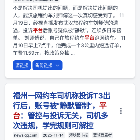
不是解决司机提出的问题，而是解决提出问题的
人，武汉旅程约车刘师傅这一次真切感受到了。 11
月19日，经视直播发布武汉旅程约车刘师傅的遭
遇，投诉
平台
后账号疑似被“静默”，连续多日零接
单。 刘师傅说，自己在旅程约车
平台
跑网约车。 11
月10日早上7点半，他完成一个3公里内短途订单，
车费11.59元，按政策免抽 ...
源链接
备份链接
福州一网约车司机称投诉T3出
行后，账号被“静默管制”，
平
台
：管控与投诉无关，司机多
次违规，学完规则可解控
news.qq.com
2025-11-14
海峡都市报
蓝领受雇者