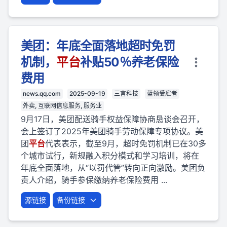
美团：年底全面落地超时免罚
机制，
平台
补贴50％养老保险
费用
news.qq.com
2025-09-19
三言科技
蓝领受雇者
外卖, 互联网信息服务, 服务业
9月17日，美团配送骑手权益保障协商恳谈会召开，
会上签订了2025年美团骑手劳动保障专项协议。美
团
平台
代表表示，截至9月，超时免罚机制已在30多
个城市试行，新规融入积分模式和学习培训，将在
年底全面落地，从“以罚代管”转向正向激励。美团负
责人介绍，骑手参保缴纳养老保险费用 ...
源链接
备份链接