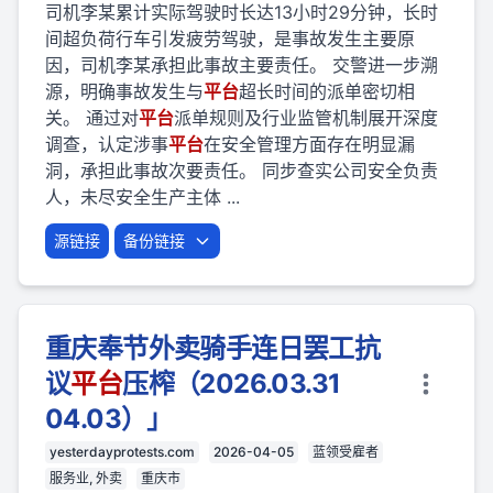
司机李某累计实际驾驶时长达13小时29分钟，长时
间超负荷行车引发疲劳驾驶，是事故发生主要原
因，司机李某承担此事故主要责任。 交警进一步溯
源，明确事故发生与
平台
超长时间的派单密切相
关。 通过对
平台
派单规则及行业监管机制展开深度
调查，认定涉事
平台
在安全管理方面存在明显漏
洞，承担此事故次要责任。 同步查实公司安全负责
人，未尽安全生产主体 ...
源链接
备份链接
重庆奉节外卖骑手连日罢工抗
议
平台
压榨（2026.03.31
04.03）」
yesterdayprotests.com
2026-04-05
蓝领受雇者
服务业, 外卖
重庆市