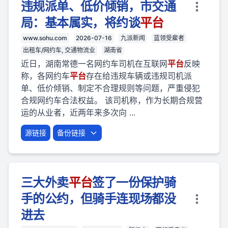
违规派单、低价倾销，市交通
局：基本属实，将约谈
平台
www.sohu.com
2026-07-16
九派新闻
蓝领受雇者
出租车/网约车, 交通物流业
湖南省
近日，湖南常德一名网约车司机在互联网
平台
反映
称，各网约车
平台
存在给违规车辆或违规司机派
单、低价倾销、制定不合理规则等问题，严重侵犯
合规网约车合法权益。 该司机称，作为长期合规营
运的从业者，近两年来多次向 ...
源链接
备份链接
三大外卖
平台
签了一份保护骑
手的公约，但骑手连现场都没
进去