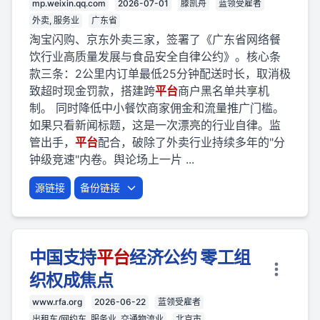
mp.weixin.qq.com
2026-07-01
滕凯舟
蓝领受雇者
外卖, 服务业
广东省
淘宝闪购、京东外卖三家，签署了《广东省网络餐
饮行业高质量发展与食品安全自律公约》。核心条
款三条：2公里内订单最低25分钟配送时长，取消极
致超时现金罚款，搭建跨
平台
商户黑名单共享机
制。 同时降低中小餐饮商家佣金和流量推广门槛。
如果只看新闻标题，这是一次漂亮的行业自律。监
管出手，
平台
配合，破除了外卖行业持续多年的"分
钟级竞速"内卷。舆论场上一片 ...
源链接
备份链接
中国支持
平台
经济公约 零工组
织权成焦点
www.rfa.org
2026-06-22
蓝领受雇者
出租车/网约车, 服务业, 交通物流业
北京市