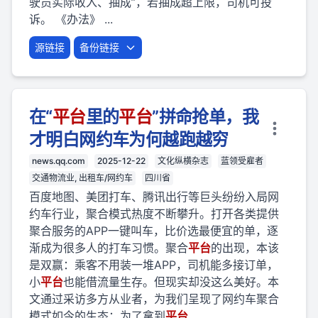
驶员实际收入、抽成”，若抽成超上限，司机可投
诉。 《办法》 ...
源链接
备份链接
在“
平台
里的
平台
”拼命抢单，我
才明白网约车为何越跑越穷
news.qq.com
2025-12-22
文化纵横杂志
蓝领受雇者
交通物流业, 出租车/网约车
四川省
百度地图、美团打车、腾讯出行等巨头纷纷入局网
约车行业，聚合模式热度不断攀升。打开各类提供
聚合服务的APP一键叫车，比价选最便宜的单，逐
渐成为很多人的打车习惯。聚合
平台
的出现，本该
是双赢：乘客不用装一堆APP，司机能多接订单，
小
平台
也能借流量生存。但现实却没这么美好。本
文通过采访多方从业者，为我们呈现了网约车聚合
模式如今的生态：为了拿到
平台
...