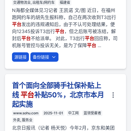
交通物流业, 出租车/网约车
福建省
N海都全媒体见习记者 王凯诺 文/图 近日，在福州
跑网约车的胡先生报料称，自己在两次收到T3出行
平台
发出的违规通知后，由于不认可处理结果，便
向12345投诉T3出行
平台
，但之后账号被冻结，解
封后
平台
不给派单。 对此，T3出行
平台
回应称，司
机账号管控与投诉无关，是为了保障
平台
...
源链接
备份链接
首个面向全部骑手社保补贴上
线
平台
补贴50%，北京市本月
起实施
www.sohu.com
2025-11-01
中工网
蓝领受雇者
外卖, 服务业
北京日报讯（记者 杨天悦）今年2月，京东和美团