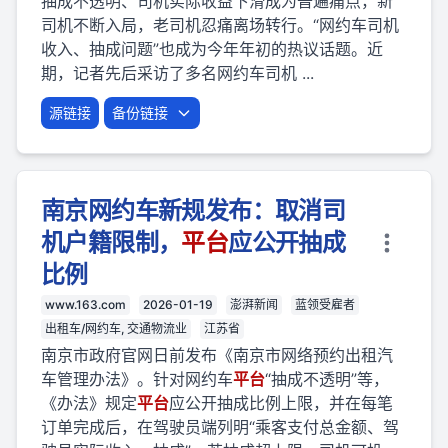
抽成不透明、司机实际收益下滑成为普遍痛点，新
司机不断入局，老司机忍痛离场转行。“网约车司机
收入、抽成问题”也成为今年年初的热议话题。近
期，记者先后采访了多名网约车司机 ...
源链接
备份链接
南京网约车新规发布：取消司
机户籍限制，
平台
应公开抽成
比例
www.163.com
2026-01-19
澎湃新闻
蓝领受雇者
出租车/网约车, 交通物流业
江苏省
南京市政府官网日前发布《南京市网络预约出租汽
车管理办法》。针对网约车
平台
“抽成不透明”等，
《办法》规定
平台
应公开抽成比例上限，并在每笔
订单完成后，在驾驶员端列明“乘客支付总金额、驾