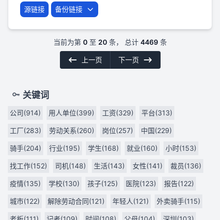
源链接
备份链接
当前为第
0
至
20
条， 总计
4469
条
上一页
下一页
关键词
公司(914)
用人单位(399)
工资(329)
平台(313)
工厂(283)
劳动关系(260)
岗位(257)
中国(229)
骑手(204)
行业(195)
学生(168)
就业(160)
小时(153)
找工作(152)
司机(148)
生活(143)
女性(141)
裁员(136)
疫情(135)
学校(130)
孩子(125)
医院(123)
报告(122)
城市(122)
解除劳动合同(121)
年轻人(121)
外卖骑手(115)
老板(111)
记者(109)
时间(108)
父母(104)
深圳(103)