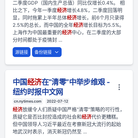
二季度GDP（国内生产总值）同比仅增长0.4%。 相
比之下，今年一季度
经济
增长4.8%，二季度回落明
显，同时拖累上半年总体
经济
增长，前6个月只录得
2.5%的总长，而中国的全年
经济
增长目标为5.5%。
上海作为中国最重要的
经济
中心，在二季度的大部
分时间都处于疫情封 ...
源链接
备份链接
中国
经济
在“清零”中举步维艰 -
纽约时报中文网
cn.nytimes.com
2022-07-12
经济
放缓令人们质疑中国严格“清零”策略的可行性，
质疑它是否比封控造成的社会和
经济
代价更糟糕。
但中国领导人习近平最近在考察新冠大流行的起始
地武汉时表示，消灭新冠仍然至 ...