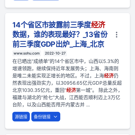
14个省区市披露前三季度
经济
数据，谁的表现最好？_13省份
前三季度GDP出炉_上海_北京
www.sohu.com
2022-10-27
在已晒出“成绩单”的14个省区市中，山西以5.3%的
增速领跑，继续保持近年发展势头；上海、海南则
是唯二未能实现正增长的地区。不过，上海
经济
仍
然表现出强劲实力，以30956.65亿元GDP总量反超
北京1030.35亿元，重回“
经济
第一城”。 除此之外，
福建与湖北的“抢七”大战，江西能否顺利迈上3万亿
台阶，以及山西能否甩开内蒙古并 ...
源链接
备份链接