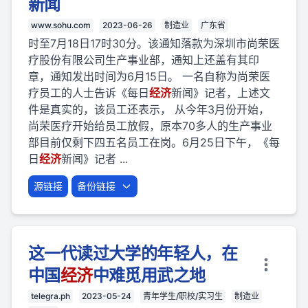
新闻
www.sohu.com
2023-06-26
制造业
广东省
时至7月18日17时30分。该通知落款为深圳市尚荣医
疗股份有限公司生产事业部，通知上还盖有其印
章，通知发出时间为6月15日。 一名自称为尚荣医
疗员工的人士告诉《每日
经济
新闻》记者，上述文
件是真实的，该员工还表示， 从今年3月份开始，
尚荣医疗开始给员工放假，原本70多人的生产事业
部目前仅剩下四五名员工在岗。6月25日下午，《每
日
经济
新闻》记者 ...
源链接
备份链接
这一代读过大学的年轻人，在
中国
经济
中难觅用武之地
telegra.ph
2023-05-24
青年学生/职校/实习生
制造业