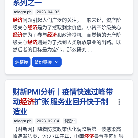
系列之一
telegra.ph
2023-04-02
经济
问题引起人们广泛的关注。一般来说，资产阶
级关心
经济
是为了攫取剩余价值，小资产阶级关心
经济
是为了参与
经济
和政治投机，而觉悟的无产阶
级关心
经济
则是为了找到人类解放事业的出路。既
然后者的目标最为宏伟，那么研究 ...
源链接
备份链接
财新PMI分析｜疫情快速过峰带
动
经济
扩张 服务业回升快于制
造业
telegra.ph
2023-02-04
制造业
【财新网】随着防疫政策优化调整后第一波感染高
峰逐渐结束，2023年开年，中国
经济
景气重回扩张