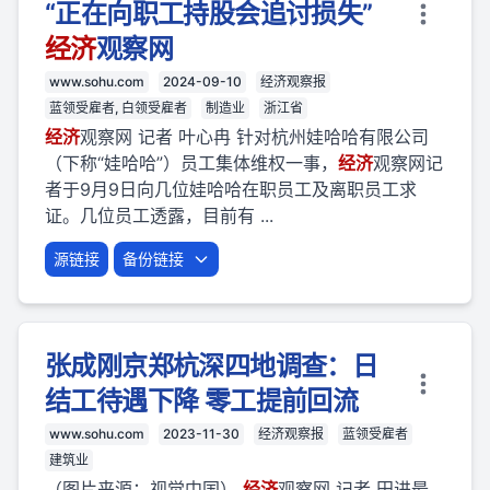
“正在向职工持股会追讨损失”
经济
观察网
www.sohu.com
2024-09-10
经济观察报
蓝领受雇者, 白领受雇者
制造业
浙江省
经济
观察网 记者 叶心冉 针对杭州娃哈哈有限公司
（下称“娃哈哈”）员工集体维权一事，
经济
观察网记
者于9月9日向几位娃哈哈在职员工及离职员工求
证。几位员工透露，目前有 ...
源链接
备份链接
张成刚京郑杭深四地调查：日
结工待遇下降 零工提前回流
www.sohu.com
2023-11-30
经济观察报
蓝领受雇者
建筑业
（图片来源：视觉中国）
经济
观察网 记者 田进最