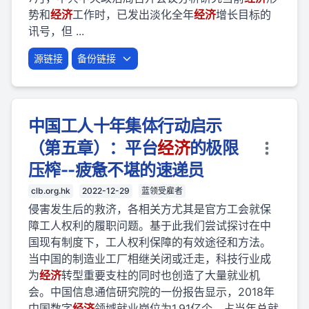
势和
经济
工作时，已发出淡化全年
经济
增长目标的
讯号，但 ...
源链接
备份链接
中国工人十年集体行动启示
（第五章）：平台
经济
的极限
压榨--疲惫不堪的速递员
clb.org.hk
2022-12-29
蓝领受雇者
侵害发生后的救济，各相关方尤其是官方工会就保
障工人权利的履职问题。基于此我们尝试探讨在中
国现有制度下，工人权利保障的有效途径和方法。
当中国的制造业工厂相继关闭或迁走，科技行业成
为
经济
转型重要支柱的同时也创造了大量就业机
会。中国信息通信研究院的一份报告显示，2018年
中国数字
经济
领域就业岗位为1.91亿个，占当年总就