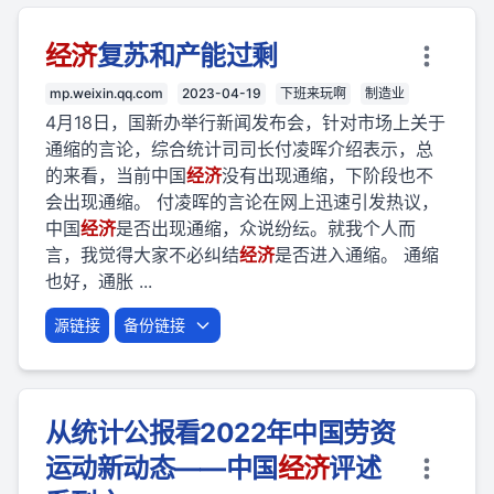
经济
复苏和产能过剩
mp.weixin.qq.com
2023-04-19
下班来玩啊
制造业
4月18日，国新办举行新闻发布会，针对市场上关于
通缩的言论，综合统计司司长付凌晖介绍表示，总
的来看，当前中国
经济
没有出现通缩，下阶段也不
会出现通缩。 付凌晖的言论在网上迅速引发热议，
中国
经济
是否出现通缩，众说纷纭。就我个人而
言，我觉得大家不必纠结
经济
是否进入通缩。 通缩
也好，通胀 ...
源链接
备份链接
从统计公报看2022年中国劳资
运动新动态——中国
经济
评述