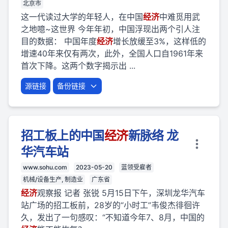
北京市
这一代读过大学的年轻人，在中国
经济
中难觅用武
之地噫~这世界 今年年初，中国浮现出两个引人注
目的数据： 中国年度
经济
增长放缓至3%，这样低的
增速40年来仅有两次，此外，全国人口自1961年来
首次下降。这两个数字揭示出 ...
源链接
备份链接
招工板上的中国
经济
新脉络 龙
华汽车站
www.sohu.com
2023-05-20
蓝领受雇者
机械/设备生产, 制造业
广东省
经济
观察报 记者 张锐 5月15日下午，深圳龙华汽车
站广场的招工板前，28岁的“小时工”韦俊杰徘徊许
久，发出了一句感叹：“不知道今年7、8月，中国的