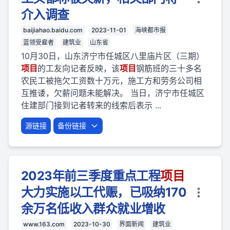
介入调查
baijiahao.baidu.com
2023-11-01
海峡都市报
蓝领受雇者
建筑业
山东省
10月30日，山东济宁市任城区八里庙片区（三期）
项目
的工友向记者反映，该
项目
钢筋班的三十多名
农民工被拖欠工资数十万元，施工方和劳务公司相
互推诿，欠薪问题未能解决。 当日，济宁市任城区
住建部门接到记者转来的线索后表示 ...
源链接
备份链接
2023年前三季度重点工程
项目
大力实施以工代赈，已吸纳170
余万名低收入群众就业增收
www.163.com
2023-10-30
界面新闻
建筑业