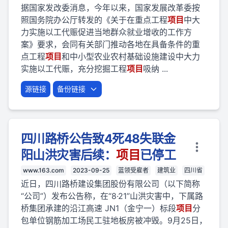
据国家发改委消息，今年以来，国家发展改革委按
照国务院办公厅转发的《关于在重点工程
项目
中大
力实施以工代赈促进当地群众就业增收的工作方
案》要求，会同有关部门推动各地在具备条件的重
点工程
项目
和中小型农业农村基础设施建设中大力
实施以工代赈，充分挖掘工程
项目
吸纳 ...
源链接
备份链接
四川路桥公告致4死48失联金
阳山洪灾害后续：
项目
已停工
www.163.com
2023-09-25
蓝领受雇者
建筑业
四川省
近日，四川路桥建设集团股份有限公司（以下简称
“公司”）发布公告称，在“8·21”山洪灾害中，下属路
桥集团承建的沿江高速 JN1（金宁一）标段
项目
分
包单位钢筋加工场民工驻地板房被冲毁。9月25日，