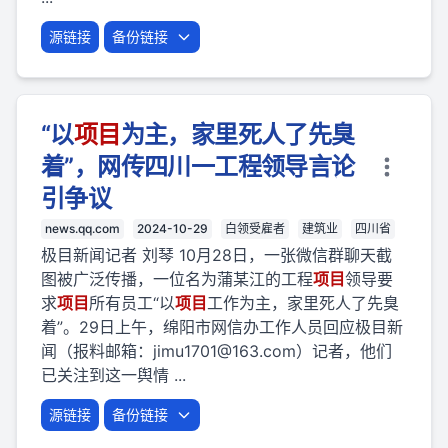
源链接
备份链接
“以
项目
为主，家里死人了先臭
着”，网传四川一工程领导言论
引争议
news.qq.com
2024-10-29
白领受雇者
建筑业
四川省
极目新闻记者 刘琴 10月28日，一张微信群聊天截
图被广泛传播，一位名为蒲某江的工程
项目
领导要
求
项目
所有员工“以
项目
工作为主，家里死人了先臭
着”。29日上午，绵阳市网信办工作人员回应极目新
闻（报料邮箱：
jimu1701@163.com
）记者，他们
已关注到这一舆情 ...
源链接
备份链接