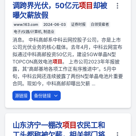
调跨界光伏，50亿元
项目
却被
曝欠薪放假
www.163.com
2024-06-03
证券时报
白领受雇者
电子/仪器/计算机, 制造业
消息。 中科高邮系中科云网控股子公司，亦是上市
公司光伏业务的核心载体。去年4月，中科云网宣布
拟通过中科高邮投资50亿元，建设5GW单晶N型
TOPCON高效电池
项目
。 上市公司2023年年报披
露，其“高邮基地各项工作正有序推进中”。5月中
旬，中科云网还连续披露了两份N型单晶电池片重要
合同。现如今，中科高邮却曝出欠薪 ...
源链接
备份链接
山东济宁一棚改
项目
农民工和
工头都称被欠薪，相关部门将