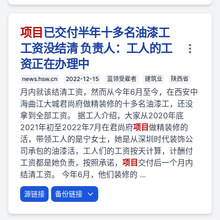
项目
已交付半年十多名油漆工
工资没结清 负责人：工人的工
资正在办理中
news.hsw.cn
2022-12-15
蓝领受雇者
建筑业
陕西省
月内就该结清工资，然而从今年6月至今，在西安中
海曲江大城君尚府做精装修的十多名油漆工，还没
拿到全部工资。 据工人介绍，大家从2020年底
2021年初至2022年7月在君尚府
项目
做精装修的
活，带领工人的是宁女士，她是从深圳时代装饰公
司承包的油漆活，工人们的工资按天计算，计酬付
工资都是她负责，按照承诺，
项目
交付后一个月内
结清工资。 今年6月，他们装修的 ...
源链接
备份链接