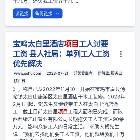
十几万，还欠我工资五十几 ...
源链接
备份链接
宝鸡太白里酒店
项目
工人讨要
工资 县人社局：单列工人工资
优先解决
www.sohu.com
2023-07-21
蓝领受雇者
建筑业, 服务业
陕西省
》，称自己从2022年11月10日开始在宝鸡市眉县汤
峪镇太白山旅游区太白里酒店干木工装修。2023年
2月1日起，贺先生又继续带工人在太白里酒店做
工，截止目前太白里
项目
工程大面积已完成，而陕
西蓝绿乙山置业有限公司长期拖欠工人工资达90余
万元，影响众多工人的日常生活。 求助人贺先生
说：“我们去找他们要工人工资，他们就给我们十万