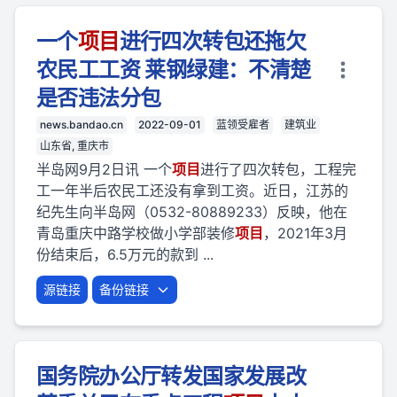
一个
项目
进行四次转包还拖欠
农民工工资 莱钢绿建：不清楚
是否违法分包
news.bandao.cn
2022-09-01
蓝领受雇者
建筑业
山东省, 重庆市
半岛网9月2日讯 一个
项目
进行了四次转包，工程完
工一年半后农民工还没有拿到工资。近日，江苏的
纪先生向半岛网（0532-80889233）反映，他在
青岛重庆中路学校做小学部装修
项目
，2021年3月
份结束后，6.5万元的款到 ...
源链接
备份链接
国务院办公厅转发国家发展改