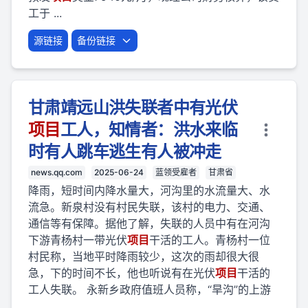
工于 ...
源链接
备份链接
甘肃靖远山洪失联者中有光伏
项目
工人，知情者：洪水来临
时有人跳车逃生有人被冲走
news.qq.com
2025-06-24
蓝领受雇者
甘肃省
降雨，短时间内降水量大，河沟里的水流量大、水
流急。新泉村没有村民失联，该村的电力、交通、
通信等有保障。据他了解，失联的人员中有在河沟
下游青杨村一带光伏
项目
干活的工人。青杨村一位
村民称，当地平时降雨较少，这次的雨却很大很
急，下的时间不长，他也听说有在光伏
项目
干活的
工人失联。 永新乡政府值班人员称，“旱沟”的上游
...