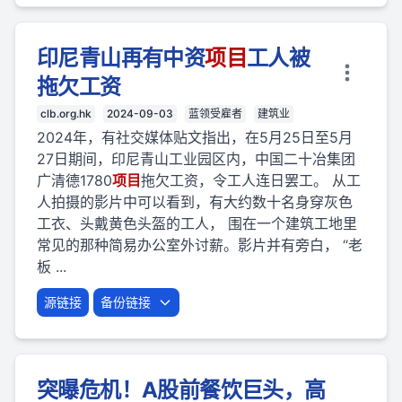
印尼青山再有中资
项目
工人被
拖欠工资
clb.org.hk
2024-09-03
蓝领受雇者
建筑业
2024年，有社交媒体贴文指出，在5月25日至5月
27日期间，印尼青山工业园区内，中国二十冶集团
广清德1780
项目
拖欠工资，令工人连日罢工。 从工
人拍摄的影片中可以看到，有大约数十名身穿灰色
工衣、头戴黄色头盔的工人， 围在一个建筑工地里
常见的那种简易办公室外讨薪。影片并有旁白， “老
板 ...
源链接
备份链接
突曝危机！A股前餐饮巨头，高