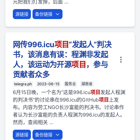
元把我们打发掉，后面 ...
源链接
备份链接
网传996.icu
项目
“发起人”判决
书，该消息有误：程渊非发起
人，该运动为开源
项目
，参与
贡献者众多
telegra.ph
2023-06-15
服务业
湖南省
6月15日晚，一个名为“这是996.icu
项目
发起人程渊
的判决书”的讨论串在996.icu的GitHub
项目
上发
布。内容为劳工NGO长沙富能的判决书。讨论串作
者认为长沙富能的负责人程渊为996.icu的发起人。
然而，查阅相关 ...
源链接
备份链接