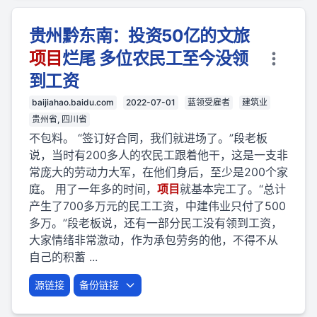
贵州黔东南：投资50亿的文旅
项目
烂尾 多位农民工至今没领
到工资
baijiahao.baidu.com
2022-07-01
蓝领受雇者
建筑业
贵州省, 四川省
不包料。 “签订好合同，我们就进场了。”段老板
说，当时有200多人的农民工跟着他干，这是一支非
常庞大的劳动力大军，在他们身后，至少是200个家
庭。 用了一年多的时间，
项目
就基本完工了。“总计
产生了700多万元的民工工资，中建伟业只付了500
多万。”段老板说，还有一部分民工没有领到工资，
大家情绪非常激动，作为承包劳务的他，不得不从
自己的积蓄 ...
源链接
备份链接