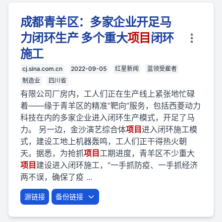
成都青羊区：多家企业开足马
力闭环生产 多个重大
项目
闭环
施工
cj.sina.com.cn
2022-09-05
红星新闻
蓝领受雇者
制造业
四川省
有限公司厂房内，工人们正在生产线上紧张地忙碌
着——缘于青羊区的精准“靶向”服务，包括西菱动力
科技在内的多家企业进入闭环生产模式，开足了马
力。 另一边，金沙演艺综合体
项目
进入闭环施工模
式，建设工地上机器轰鸣，工人们正干得热火朝
天。据悉，为抢抓
项目
工期进度，青羊区不少重大
项目
建设进入闭环施工，“一手抓防疫、一手抓经济
两不误，确保了疫 ...
源链接
备份链接