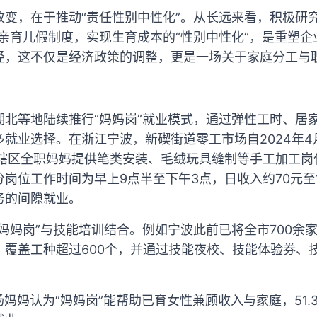
变，在于推动“责任性别中性化”。从长远来看，积极研
亲育儿假制度，实现生育成本的“性别中性化”，是重塑
径，这不仅是经济政策的调整，更是一场关于家庭分工与
湖北等地陆续推行“妈妈岗”就业模式，通过弹性工时、居
就业选择。在浙江宁波，新碶街道零工市场自2024年4
辖区全职妈妈提供笔类安装、毛绒玩具缝制等手工加工岗
岗位工作时间为早上9点半至下午3点，日收入约70元至
务的间隙就业。
妈妈岗”与技能培训结合。例如宁波此前已将全市700余
，覆盖工种超过600个，并通过技能夜校、技能体验券、
职场妈妈认为“妈妈岗”能帮助已育女性兼顾收入与家庭，51