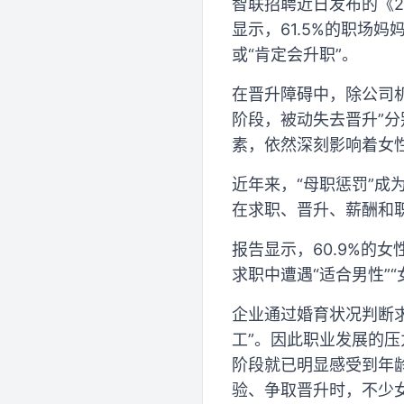
智联招聘近日发布的《2
显示，61.5%的职场妈
或“肯定会升职”。
在晋升障碍中，除公司机
阶段，被动失去晋升”分
素，依然深刻影响着女
近年来，“母职惩罚”成
在求职、晋升、薪酬和
报告显示，60.9%的
求职中遭遇“适合男性”
企业通过婚育状况判断
工”。因此职业发展的压
阶段就已明显感受到年
验、争取晋升时，不少