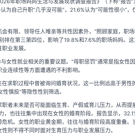
026年职场妈妈生活与发展现状调查报告》（下称“报告
妈认为自己升职“几乎没可能”，21.6%认为“可能性很小”，仅
会有限、领导任人唯亲等共性因素外，“照顾家庭，职场
别排在第三第四位，影响了19.8%和7.6%的职场妈妈。
性职业发展。
为与女性就业相关的重要议题。“母职惩罚”通常是指女性
职业连续性等方面遭遇的不利影响。
女性在求职过程中曾被询问婚育状况，这一比例远高于男性的
“女性慎投”等隐性性别筛选。
求职者未来是否可能面临生育、产假或育儿压力，从而提
力，也往往集中出现在女性的婚育阶段。报告显示，32.1%
龄危机。女性的职业黄金期，往往与婚育阶段高度重叠。
女性则不得不同时面对生育压力与职业发展压力。