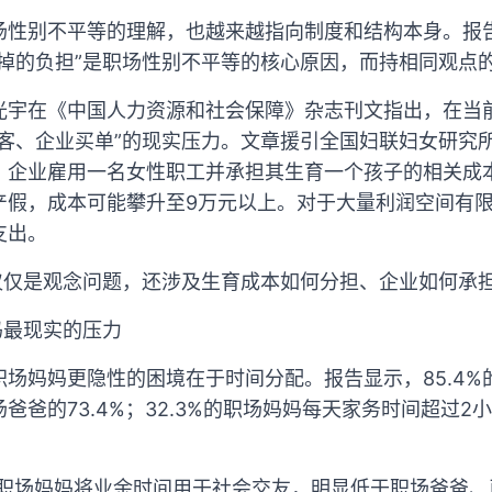
性别不平等的理解，也越来越指向制度和结构本身。报告显
掉的负担”是职场性别不平等的核心原因，而持相同观点的男
光宇在《中国人力资源和社会保障》杂志刊文指出，在当
请客、企业买单”的现实压力。文章援引全国妇联妇女研究
，企业雇用一名女性职工并承担其生育一个孩子的相关成本
产假，成本可能攀升至9万元以上。对于大量利润空间有
支出。
不仅仅是观念问题，还涉及生育成本如何分担、企业如何承
妈最现实的压力
场妈妈更隐性的困境在于时间分配。报告显示，85.4%
爸爸的73.4%；32.3%的职场妈妈每天家务时间超过2
的职场妈妈将业余时间用于社会交友，明显低于职场爸爸