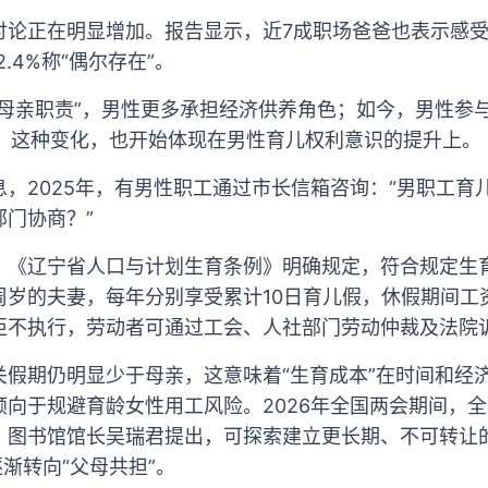
论正在明显增加。报告显示，近7成职场爸爸也表示感受
2.4%称“偶尔存在”。
母亲职责”，男性更多承担经济供养角色；如今，男性参
”。这种变化，也开始体现在男性育儿权利意识的提升上。
，2025年，有男性职工通过市长信箱咨询：“男职工育
门协商？”
，《辽宁省人口与计划生育条例》明确规定，符合规定生育
周岁的夫妻，每年分别享受累计10日育儿假，休假期间工
拒不执行，劳动者可通过工会、人社部门劳动仲裁及法院
关假期仍明显少于母亲，这意味着“生育成本”在时间和经
倾向于规避育龄女性用工风险。2026年全国两会期间，
、图书馆馆长吴瑞君提出，可探索建立更长期、不可转让
逐渐转向“父母共担”。