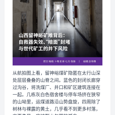
从航拍图上看，留神峪煤矿隐匿在太行山深
处层层叠叠的山脊之间。蓝色的封闭长廊穿
过沟谷，将洗煤厂、井口和矿区建筑连接在
一起。几栋灰白色宿舍楼与停车场挤在狭窄
的山坳里，运煤道路沿山势盘旋，四周除了
树林与裸露的黄土，几乎看不到更多村落，