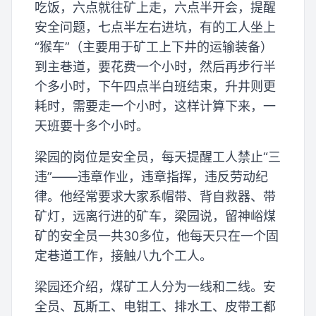
吃饭，六点就往矿上走，六点半开会，提醒
安全问题，七点半左右进坑，有的工人坐上
“猴车”（主要用于矿工上下井的运输装备）
到主巷道，要花费一个小时，然后再步行半
个多小时，下午四点半白班结束，升井则更
耗时，需要走一个小时，这样计算下来，一
天班要十多个小时。
梁园的岗位是安全员，每天提醒工人禁止“三
违”——违章作业，违章指挥，违反劳动纪
律。他经常要求大家系帽带、背自救器、带
矿灯，远离行进的矿车，梁园说，留神峪煤
矿的安全员一共30多位，他每天只在一个固
定巷道工作，接触八九个工人。
梁园还介绍，煤矿工人分为一线和二线。安
全员、瓦斯工、电钳工、排水工、皮带工都