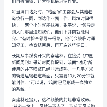
们再拆除墙，让大型机械进洞作业。
每当洞口堵死时，“暗面”矿工都会从其他巷
道绕行一圈，到达作业面工作。砌墙时间很
快，一两个小时就能抹完，张平说，“领导走
到大门那里通知我们，他们下井前就能砌
完。”有时检查领导来得急，他们会被临时通
知停工，检查结束后，再开启这些洞口。
长期从事煤炭开采的秦建林，在接受《中国
新闻周刊》采访时同样提到，暗面“封闭”所
使用的井下喷浆已经非常成熟，十几平方米
的轨道运输巷道断面，只需要10到20分钟就
能封住。“可以说，‘暗面’已经形成一套独立
的系统。”
秦建林还提到，这种频繁的封堵非常致命。
“巷道一堵上，风就进不去了，形成无风或微