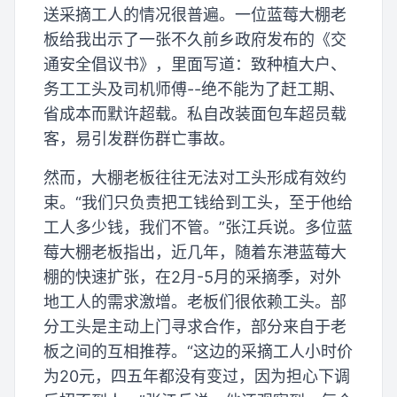
送采摘工人的情况很普遍。一位蓝莓大棚老
板给我出示了一张不久前乡政府发布的《交
通安全倡议书》，里面写道：致种植大户、
务工工头及司机师傅--绝不能为了赶工期、
省成本而默许超载。私自改装面包车超员载
客，易引发群伤群亡事故。
然而，大棚老板往往无法对工头形成有效约
束。“我们只负责把工钱给到工头，至于他给
工人多少钱，我们不管。”张江兵说。多位蓝
莓大棚老板指出，近几年，随着东港蓝莓大
棚的快速扩张，在2月-5月的采摘季，对外
地工人的需求激增。老板们很依赖工头。部
分工头是主动上门寻求合作，部分来自于老
板之间的互相推荐。“这边的采摘工人小时价
为20元，四五年都没有变过，因为担心下调