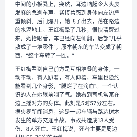
中间的小板凳上，突然，耳边响起令人头皮
发麻的急刹车声，紧接着感到身体向左边严
重倾斜。后门爆开，她飞了出去，落在路边
的水泥地上。王红梅晕了几秒，很快清醒过
来。她抬眼看，车已经向左侧翻，后部“几乎
散成了一堆零件”，原本朝东的车头变成了朝
西，“整个车转了一圈。”
王红梅看到自己前方是互相堆叠的身体，一
动不动，有人趴着，有人仰着，车里也隐约
能看到几个身影，“腿烂了在滴血”。一个认
识的人在她眼前咽了气。她看到司机常某在
边上摇对方的身体。此刻是5时57分左右。
据央视新闻消息，这是一起车辆与路边树木
发生的单方交通事故，事故共造成13人受
伤、8人死亡。王红梅说，死者主要是周边