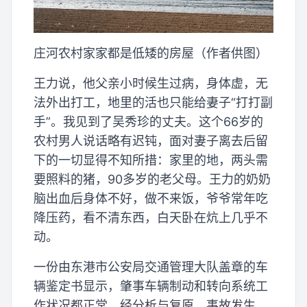
庄河农村家家都是低矮的房屋（作者供图）
王力说，他父亲小时候生过病，身体虚，无
法外出打工，地里的活也只能给妻子“打打副
手”。我见到了吴秀珍的丈夫。这个66岁的
农村男人说话略有迟钝，面对妻子离去后留
下的一切显得不知所措：家里的地，两头需
要照料的猪，90多岁的老父母。王力的奶奶
脑出血后身体不好，做不来饭，爷爷常年吃
降压药，看不清东西，白天卧在炕上几乎不
动。
一份由东港市公安局交通管理大队盖章的车
辆鉴定书显示，肇事车辆制动和转向系统工
作状况都正常。经分析与复原，事故发生