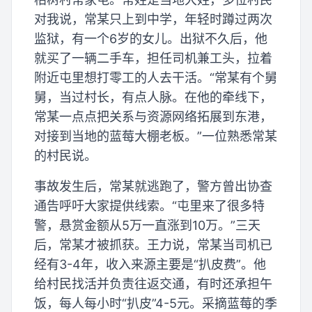
对我说，常某只上到中学，年轻时蹲过两次
监狱，有一个6岁的女儿。出狱不久后，他
就买了一辆二手车，担任司机兼工头，拉着
附近屯里想打零工的人去干活。“常某有个舅
舅，当过村长，有点人脉。在他的牵线下，
常某一点点把关系与资源网络拓展到东港，
对接到当地的蓝莓大棚老板。”一位熟悉常某
的村民说。
事故发生后，常某就逃跑了，警方曾出协查
通告呼吁大家提供线索。“屯里来了很多特
警，悬赏金额从5万一直涨到10万。”三天
后，常某才被抓获。王力说，常某当司机已
经有3-4年，收入来源主要是“扒皮费”。他
给村民找活并负责往返交通，有时还承担午
饭，每人每小时“扒皮”4-5元。采摘蓝莓的季