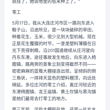
就挂了，她说地里的苞米种上了。”
零工
5月17日，我从大连庄河市区一路向东进入
鞍子山，沿途所见，是一块块破碎的旱田，
种着花生、玉米，很少见到大型机械。现在
正是花生覆膜的时节，一垄垄塑料薄膜在日
光下亮得刺眼。沿201国道继续从庄河驶向
丹东东港，途径事故发生地后，向东进入椅
圈镇，路两旁的景象立刻变得截然不同——
密密麻麻的蓝莓大棚接连出现，呈倾斜的倒
三角状，一排排天蓝色的塑料棚顶，向远处
绵延。多位庄河的零工介绍，离庄河较近的
东港椅圈镇、龙王庙镇、黄土坎镇与黑沟镇
是她们最常去打零工的地方。
两三年前，这些大棚所在地，还是一片片水