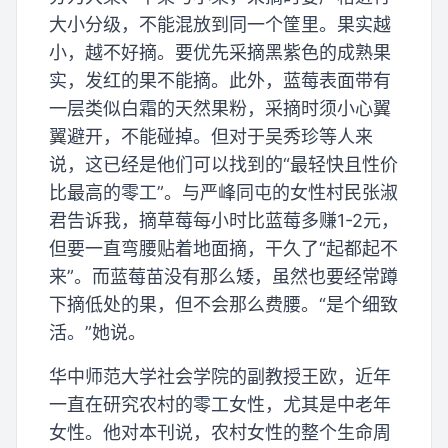
大小分级，不能混放到同一个筐里。果实越
小，越不好摘。要优先采摘黑紫色的成熟果
实，发红的果不能摘。此外，蓝莓表面带有
一层类似白霜的天然果粉，采摘时须小心翼
翼避开，不能碰掉。但对于吴秀珍等人来
说，这已经是他们可以找到的“最轻快且性价
比最高的零工”。与严峰同屯的女性村民张淑
君告诉我，摘草莓每小时比蓝莓多赚1-2元，
但要一直弯腰贴着地面摘，干久了“起都起不
来”。而蓝莓苗没有那么矮，虽然也要经常蹲
下摘低处的果，但不会那么费腰。“是个细致
活。”她说。
华中师范大学社会学院的副教授王欧，近年
一直在研究农村的零工女性，尤其是中老年
女性。他对本刊说，农村女性的整个生命周