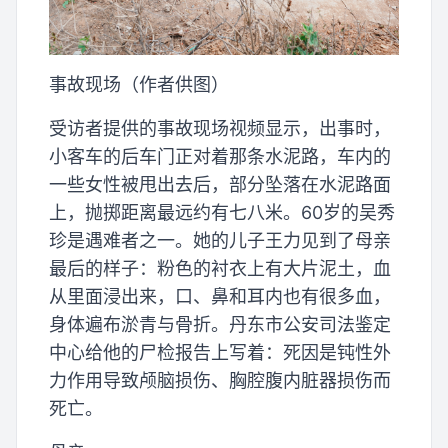
事故现场（作者供图）
受访者提供的事故现场视频显示，出事时，
小客车的后车门正对着那条水泥路，车内的
一些女性被甩出去后，部分坠落在水泥路面
上，抛掷距离最远约有七八米。60岁的吴秀
珍是遇难者之一。她的儿子王力见到了母亲
最后的样子：粉色的衬衣上有大片泥土，血
从里面浸出来，口、鼻和耳内也有很多血，
身体遍布淤青与骨折。丹东市公安司法鉴定
中心给他的尸检报告上写着：死因是钝性外
力作用导致颅脑损伤、胸腔腹内脏器损伤而
死亡。