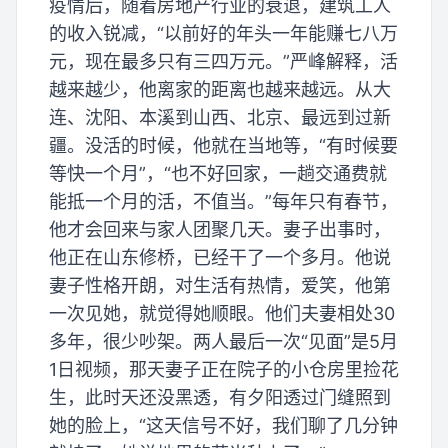
疫情后，随着房地产行业的衰退，建筑工人
的收入锐减，“以前好的年头一年能赚七八万
元，现在最多只有三四万元。”严峰解释，活
越来越少，他离家的距离也越来越远。从大
连、沈阳、本溪到山西、北京、最远到过新
疆。没活的时候，他就在当地等，“有时候要
等快一个月”，“也不好回家，一趟交通费就
能抵一个月的活，不值当。”每年只有春节，
他才会回来与家人团聚几天。妻子出事时，
他正在山东修桥，已经干了一个多月。他说
妻子性格开朗，对生活有热情，爱笑，他第
一次见她，就觉得她顺眼。他们夫妻相处30
多年，很少吵架。两人最后一次“见面”是5月
1日视频，那天妻子正在院子的小仓房里捡花
生，此时天还没黑透，有夕阳透过门缝照到
她的脸上，“这天信号不好，我们聊了几分钟