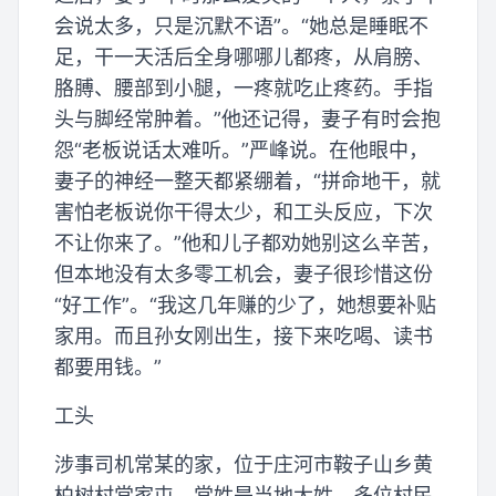
会说太多，只是沉默不语”。“她总是睡眠不
足，干一天活后全身哪哪儿都疼，从肩膀、
胳膊、腰部到小腿，一疼就吃止疼药。手指
头与脚经常肿着。”他还记得，妻子有时会抱
怨“老板说话太难听。”严峰说。在他眼中，
妻子的神经一整天都紧绷着，“拼命地干，就
害怕老板说你干得太少，和工头反应，下次
不让你来了。”他和儿子都劝她别这么辛苦，
但本地没有太多零工机会，妻子很珍惜这份
“好工作”。“我这几年赚的少了，她想要补贴
家用。而且孙女刚出生，接下来吃喝、读书
都要用钱。”
工头
涉事司机常某的家，位于庄河市鞍子山乡黄
柏树村常家屯。常姓是当地大姓，多位村民