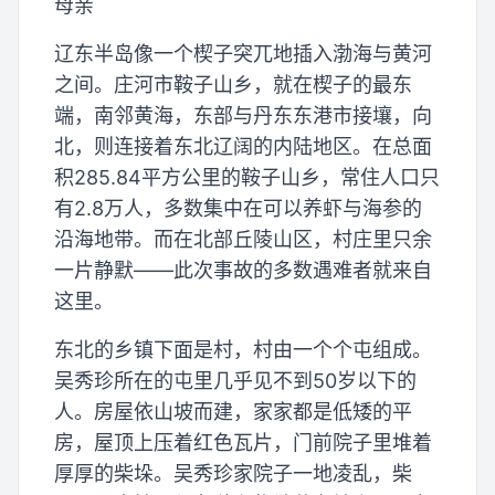
母亲
辽东半岛像一个楔子突兀地插入渤海与黄河
之间。庄河市鞍子山乡，就在楔子的最东
端，南邻黄海，东部与丹东东港市接壤，向
北，则连接着东北辽阔的内陆地区。在总面
积285.84平方公里的鞍子山乡，常住人口只
有2.8万人，多数集中在可以养虾与海参的
沿海地带。而在北部丘陵山区，村庄里只余
一片静默——此次事故的多数遇难者就来自
这里。
东北的乡镇下面是村，村由一个个屯组成。
吴秀珍所在的屯里几乎见不到50岁以下的
人。房屋依山坡而建，家家都是低矮的平
房，屋顶上压着红色瓦片，门前院子里堆着
厚厚的柴垛。吴秀珍家院子一地凌乱，柴