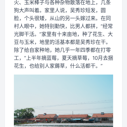
火、玉米棒子与各种杂物散落在地上，几条
狗大声叫着。家里人说，吴秀珍短发，圆
脸，个头很矮，从山的另一头嫁过来。在同
村人眼中，她特别勤快，比男人都拼，“经常
光脚干活。”家里有十来亩地，种了花生、大
豆与玉米，地里的活基本都是吴秀珍在干。
除了给自家种地，她几乎一年四季都在打零
工，“上半年摘蓝莓，夏天摘草莓，10月去捆
花生，也给别人家薅草，什么活都干。”