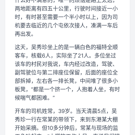
什么好不满意的，唯一的烦恼是路上太远，
两地距离有四五十公里，行驶时间接近一小
时，有时甚至需要一个半小时以上，因为司
机要去临近的几个屯依次接人，凑满一车后
再出发。
这天，吴秀珍坐上的是一辆白色的福特全顺
客车，核载6人，实际坐了21人。多位坐过
该车的村民对我说，车内经过改造，驾驶、
副驾驶位与第二排座位保留，后面的座位全
部拆掉，左右各一排长凳，中间堆了很多小
板凳，“都是一个挤一个，人抱着人坐，有时
候喘气都困难。”
开车的司机姓常，39岁。当天清晨5点，吴
秀珍一行在常某的带领下，来到东港某大棚
开始采摘。但10多分钟后，常某与现场的监