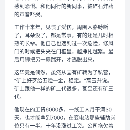
感到恐惧。和他同行的新同事，被碎石炸药
的声音吓哭。
工作十来年，见惯了受伤，周围人胳膊断
了，耳朵没了，都是常事，有的还是儿时相
熟的长辈。他自己也遇到过一次危险，修风
门的时候把头夹在门框里，越挣扎越紧。最
后用脚把另一扇踹开，才逃脱出来。
这毕竟是偶然，虽然从国有矿转为了私营，
“矿上好歹给五险一金，稳定。”高玉升说。
矿上跟他一样的矿二代很多，甚至还有矿三
代。
他现在的工资6000多，一线工人月干满30
天，也才能拿到7000，在变电站那些辅助岗
位只有一半。十年没涨过工资。公司拖欠着