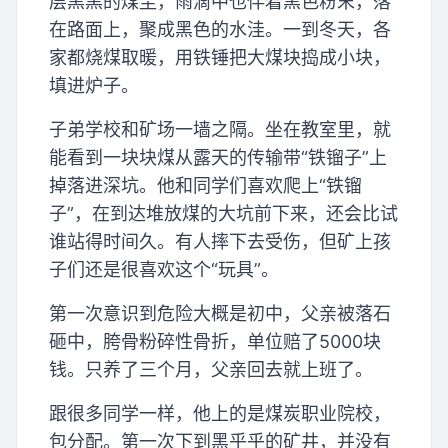
层黑黑的煤尘，雨滴中也伴着黑色粉末，落
在路面上，聚成黑色的水洼。一到冬天，各
家都烧煤取暖，用铁锤把大煤块捣成小块，
填进炉子。
子弟学校和矿场一墙之隔。坐在教室里，就
能看到一块块煤从露天的传输带“铁镏子”上
掉落进深坑。他和同学们喜欢爬上“铁镏
子”，在到达堆放煤的大坑前下来，还会比试
谁站得时间久。有人摔下去受伤，但矿上孩
子们还是很喜欢这个“玩具”。
第一次意识到危险大概是初中，父亲被落石
砸中，胯骨粉碎性骨折，单位赔了5000块
钱。只养了三个月，父亲回去就上班了。
跟很多同学一样，他上的是煤炭职业院校，
包分配。第一次下到黑乎乎的矿井，并没有