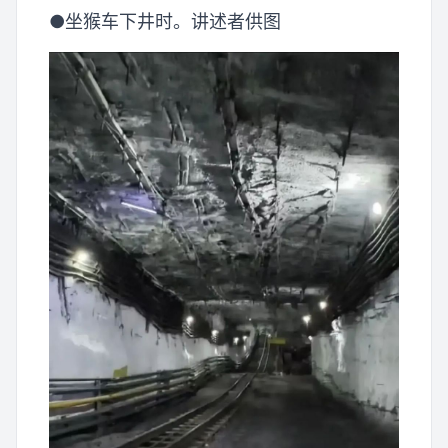
●坐猴车下井时。讲述者供图