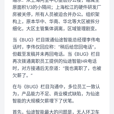
缩水：从上海阿里中心整层办公楼，缩减至
原面积1/3的小隔间；上海松江的硬件研发厂
房被关停，所有人员被迫合并办公。组织架
构上，原本华中、华南、华北等大区被拆分
细化，大区主管集体调离，区域管理剧变。
当《BUG》栏目拨通仙途智能总经理李伟电
话时，李伟仅回应称：“稍后给您回电话”，
但截至发稿并未再回电话。当《BUG》栏目
再次拨通离职员工提供的仙途智能HR电话
时，对方接通后无奈道：“我也离职了，也被
欠薪了。”
在与《BUG》栏目沟通中，多位员工一致认
为，产品能力不足、商业模式缺陷，为仙途
智能的大规模欠薪埋下了伏笔。
首先，仙途智能最大的问题是，无人环卫车