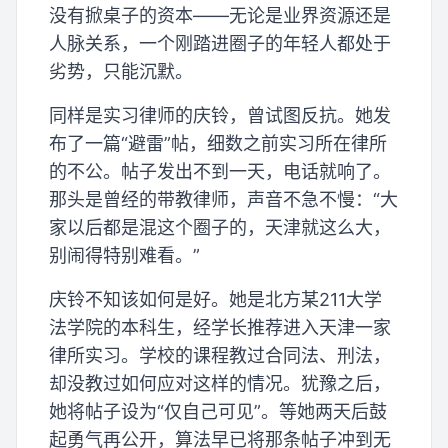
没有掀桌子的资本——无论是业界资源还是
人脉关系，一个刚踏进圈子的年轻人都处于
劣势，只能沉默。
同样是实习律师的庆铃，曾试图反抗。她发
布了一篇“避雷”帖，细数之前实习所在律所
的不公。帖子发出不到一天，电话就响了。
那头是曾经的带教律师，声音不急不慢：“大
家以后都是混这个圈子的，天津就这么大，
别闹得特别难看。”
庆铃不知该如何是好。她是北方某211大学
法学院的本科生，经学长推荐进入天津一家
律所实习。学校的课程教过合同法、刑法，
却没教过如何应对这样的情况。犹豫之后，
她将帖子设为“仅自己可见”。等她两天后鼓
起勇气再公开，算法早已将那条帖子冲到无