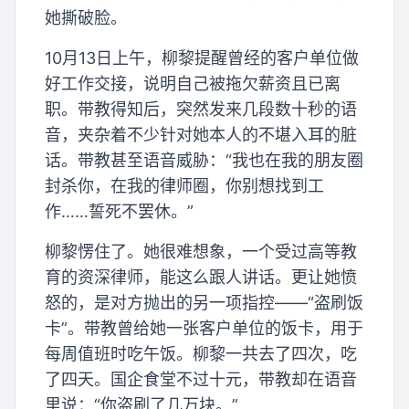
她撕破脸。
10月13日上午，柳黎提醒曾经的客户单位做
好工作交接，说明自己被拖欠薪资且已离
职。带教得知后，突然发来几段数十秒的语
音，夹杂着不少针对她本人的不堪入耳的脏
话。带教甚至语音威胁：“我也在我的朋友圈
封杀你，在我的律师圈，你别想找到工
作……誓死不罢休。”
柳黎愣住了。她很难想象，一个受过高等教
育的资深律师，能这么跟人讲话。更让她愤
怒的，是对方抛出的另一项指控——“盗刷饭
卡”。带教曾给她一张客户单位的饭卡，用于
每周值班时吃午饭。柳黎一共去了四次，吃
了四天。国企食堂不过十元，带教却在语音
里说：“你盗刷了几万块。”