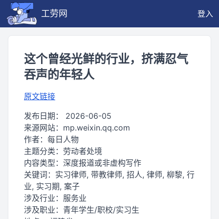
工劳网
登入
这个曾经光鲜的行业，挤满忍气
吞声的年轻人
原文链接
发布日期：
2026-06-05
来源网站：
mp.weixin.qq.com
作者：
每日人物
主题分类：
劳动者处境
内容类型：
深度报道或非虚构写作
关键词：
实习律师, 带教律师, 招人, 律师, 柳黎, 行
业, 实习期, 案子
涉及行业：
服务业
涉及职业：
青年学生/职校/实习生