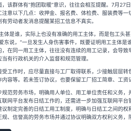
，该群体有“抱团取暖”意识，往往会相互提醒。7月27
工注意以下几点：收押金、报名费、体检费、服装费等一
到有劳动者发消息提醒某招工信息不真实。
工主体是谁，实际上也没有准确的用工主体，而是包工头
张爱东说，“一旦发生人身伤害事件，既要证明用工主体是
的，在同一用工主体，往往没有连续的用工记录，会导致
应当有行政机关的介入监督和规范管理。
接受工作时，应尽量直接与工厂取得联系，少接触层层转
作内容等。若未签订协议，也要保留工厂招工简章、工资
步规范劳务市场，明确用人单位、用工单位责任和义务，
互联网平台发布日结工作的，还需进一步加强互联网平台
建议制定完善的日结工用工制度，明确与日结工之间的权
正规、信誉高的劳务市场并通过协议明确双方权利义务，