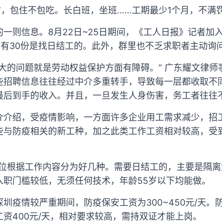
小时，包住不包吃。长白班，坐班……工期最少1个月，不满罚
一则信息。8月22日~25日期间，《工人日报》记者加
中有30份是找日结工的。此外，群里也不乏求职者主动询问
大的问题就是劳动权益保护方面有障碍。” 广东耀文律师
些招聘信息往往经过中介多重转手，导致每一层都收取不
最后到手的收入。并且，一旦发生人身伤害，务工者往往
介介绍，受疫情影响，一方面许多企业用工需求减少，招
些与防疫相关的新工种，加之此类工作工资相对较高，受
岗位根据工作内容分为好几种。需要日结工的，主要是隔离
入职门槛较低，无须任何技术，年龄55岁以下均能做。
圳疫情较严重期间，防疫保安工资为300~450元/天。
资400元/天，相对要求较高，需持双证才能上岗。