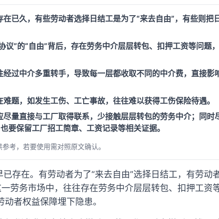
存在已久，有些劳动者选择日结工是为了“来去自由”，有些则把
无协议”的“自由”背后，存在劳务中介层层转包、扣押工资等问题
往经过中介多重转手，导致每一层都收取不同的中介费，直接影
在难题，如发生工伤、工亡事故，往往难以获得工伤保险待遇。
应尽量直接与工厂取得联系，少接触层层转包的劳务中介；同时
，也要保留工厂招工简章、工资记录等相关证据。
供参考，若要使用需对照原文确认。
早已存在。有劳动者为了“来去自由”选择日结工，有劳动
这一劳务市场中，往往存在劳务中介层层转包、扣押工资等
给劳动者权益保障埋下隐患。