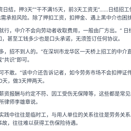
工资日结，押3天”“干不满15天，前3天工资无”……日结招
，也需承担风险。除了押扣工资，扣押金、遇上黑中介也困
就行，中介不会向劳动者收取费用，一般由厂方出。” 
知，甚至工钱多少也是口头承诺，无须签订任何协议。
太多，招不到人的。”在深圳市龙华区一天桥上招工的中介
“共识”即可。
们可不敢。”该中介还告诉记者，如今劳务市场不会扣押证
0天，做3天押两天。
、薪资报酬与约定不符、因工受伤无保障等，这些都是常
务所律师李雄章说。
在实践中往往是临时工，与用人单位的关系往往是劳务关系
事故，往往难以获得工伤保险待遇。