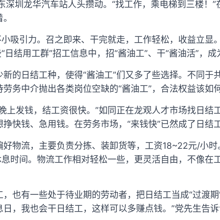
广东深圳龙华汽车站人头攒动。“找工作，乘电梯到三楼！
着。
有不小吸引力。召之即来、干完就走，工作轻松，收益立显
些“日结用工群”招工信息中，招“酱油工”、干“酱油活”，
少新的日结工种，使得“酱油工”们又多了些选择。不同于
待劳务中介抛出各类岗位空缺的“酱油工”，合法权益该如
，晚上发钱，结工资很快。”如同正在龙观人才市场找日结
想挣快钱、急用钱。在劳务市场，“来钱快”已然成了日结
好物流，主要负责分拣、装卸货等，工资18~22元/小时
时休息时间。物流工作相对轻松一些，更灵活自由，不像在
，也有一些处于待业期的劳动者，把日结工当成“过渡期
息日，我也会干日结工，这样可以多赚点钱。”党先生告诉