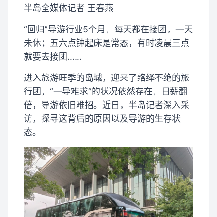
半岛全媒体记者 王春燕
“回归”导游行业5个月，每天都在接团，一天
未休；五六点钟起床是常态，有时凌晨三点
就要去接团……
进入旅游旺季的岛城，迎来了络绎不绝的旅
行团，“一导难求”的状况依然存在，日薪翻
倍，导游依旧难招。近日，半岛记者深入采
访，探寻这背后的原因以及导游的生存状
态。