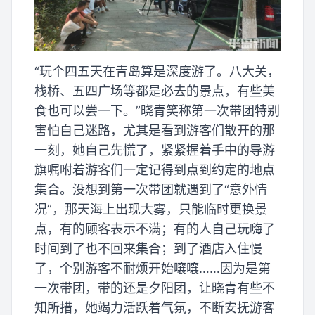
“玩个四五天在青岛算是深度游了。八大关，
栈桥、五四广场等都是必去的景点，有些美
食也可以尝一下。”晓青笑称第一次带团特别
害怕自己迷路，尤其是看到游客们散开的那
一刻，她自己先慌了，紧紧握着手中的导游
旗嘱咐着游客们一定记得到点到约定的地点
集合。没想到第一次带团就遇到了“意外情
况”，那天海上出现大雾，只能临时更换景
点，有的顾客表示不满；有的人自己玩嗨了
时间到了也不回来集合；到了酒店入住慢
了，个别游客不耐烦开始嚷嚷……因为是第
一次带团，带的还是夕阳团，让晓青有些不
知所措，她竭力活跃着气氛，不断安抚游客