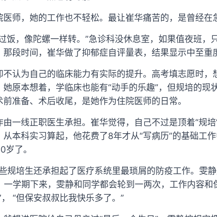
院医师，她的工作也不轻松。最让崔华痛苦的，是曾经在
吃过饭，像陀螺一样转。”急诊科没休息室，如果值夜班，
。那段时间，崔华做了抑郁症自评量表，结果显示中至重
却不认为自己的临床能力有实际的提升。高考填志愿时，
。她原本想着，学临床也能有“动手的乐趣”，但规培的现
术前准备、术后收尾，是她作为住院医师的日常。
作由一线正职医生承担。崔华觉得，自己不过是顶着“规培
，从本科实习算起，他花费了8年才从“写病历”的基础工
0岁了。
，一些规培生还承担起了医疗系统里最琐屑的防疫工作。雯
， 一学期下来，雯静和同学都会轮到一两次，工作内容
”， “但保安叔叔比我快乐多了。”