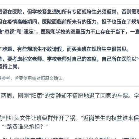
愿留在医院，但学校紧急通知所有专硕规培生必须返岗，否则需
但在疫情高峰期间，医院面临前所未有的压力，担子也压在了规
“忽视”和“遗忘”，医院和学校的双重压力不止存在于当下，一
了难题，有些规培生不敢请假，而买卖班在规培生中很常见。
些，要考虑科室老师、学校老师对自己的态度，自己所在医院以
坚持上岗。
供参考，若要使用需对照原文确认。
有两周，刚刚“阳康”的雯静却不情愿地退了回家的车票。
。
的非红头文件让班级群炸开了锅。“返岗学生的权益谁来保
”“路费谁来承担？”