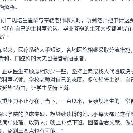
怡解释。
。研二规培生崔华与带教老师聊天时，听到老师把申请返乡
。“我在自己的主科室轮转，毕业答辩的生死大权都掌握
？”
峰以来，医疗系统人手短缺，各地医院相继采取分流措施
，骨科、口腔科的大夫也接管新冠患者。
，正职医生的顾虑相对少一些。坚持上岗或找人代班取决
虑科室老师、学校老师对自己的态度。多位规培生说，自
致延毕”为由，让学生坚持上岗。
双重压力不止存在于当下，一直以来，专硕规培生的日常
尖医学院的临床专硕。想继续读博的她几乎每天都是这样
简单处理、收新人；晚上19点下班，回宿舍看文献、做课
会，熬到三四点也有可能。”