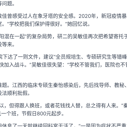
等问题。
敏佳曾感受过人在象牙塔的安全感。2020年，新冠疫情
。“学校把我们保护得很好。”她回忆说。
阴阳混在一起”的复杂局势，研二的吴敏佳再次把希望寄托
没等来。
医院下达了一则文件，建议“全员规培生、专硕研究生等错
快加入战斗。”吴敏佳很失望：“学校不管我们，医院也
难题。江西的临床专硕生秦怡感染后，先后找导师、教秘
没法顺利批假。
可以，但得跟人换班，或者花钱找人替，总之得有人来。”
元一个班，节假日800元起步。
但休息了一天就继续回科室干活了，“一是因为症状不严