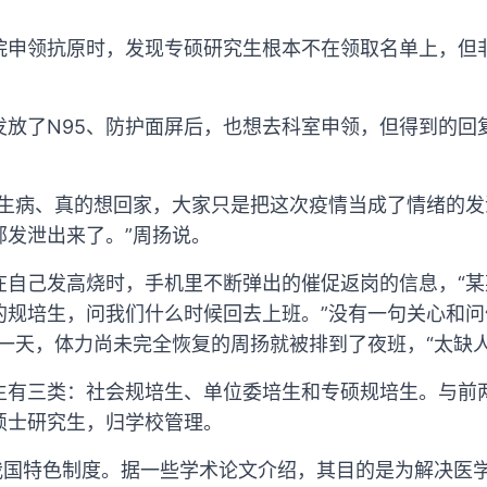
院申领抗原时，发现专硕研究生根本不在领取名单上，但
发放了N95、防护面屏后，也想去科室申领，但得到的回
怕生病、真的想回家，大家只是把这次疫情当成了情绪的
部发泄出来了。”周扬说。
在自己发高烧时，手机里不断弹出的催促返岗的信息，“
的规培生，问我们什么时候回去上班。”没有一句关心和问
一天，体力尚未完全恢复的周扬就被排到了夜班，“太缺人
生有三类：社会规培生、单位委培生和专硕规培生。与前
硕士研究生，归学校管理。
是我国特色制度。据一些学术论文介绍，其目的是为解决医