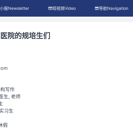
小报Newsletter
短视频Video
导航Navigation
在医院的规培生们
.com
虚构写作
 医生, 老师
生
/实习生
休假