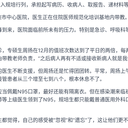
加入规培行列，承担起写病历、收病人、取报告、递材料
门峡市中心医院，医生正在住院医师规范化培训基地内带教
峰到来，医院面临前所未有的压力。特别是急诊、呼吸科
诊，专硕生周扬在12月的值班次数达到了平日的两倍，每
由带教老师负责，“之后病人再有不适或接收新病人就是我
的医生不断支援，但周扬还是忙得团团转。平常，周扬上
接管患者从三个增至七到八个，根本休息不了。
应当佩戴N95口罩，最好还能有隔离衣。但在感染潮来临
师等上级医生领到了N95，规培生都只能戴普通医用外科
都觉得，自己的感受被“忽视”和“遗忘”了，这让他们更