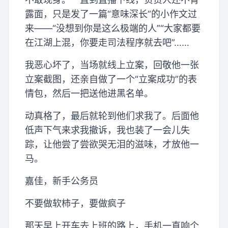
露面，只是发了一篇“意味深长”的小作文过
来——“没想到你是这么极端的人”“大家都要
在江湖上混，你要走司法程序就去吧”……
我恶心坏了，当场就线上立案，回敬他一张
立案截图，还亲自做了一个“立案成功”的表
情包，然后一把送他进黑名单。
动真格了，最后就轮到他们求我了。后面他
低声下气来求我撤诉，我也装了一会儿失
踪，让他尝了尝欲哭无泪的滋味，才放他一
马。
嘉佳，新手公务员
不要做软柿子，要做疯子
那天早上开车去上班的路上，手机一直响个