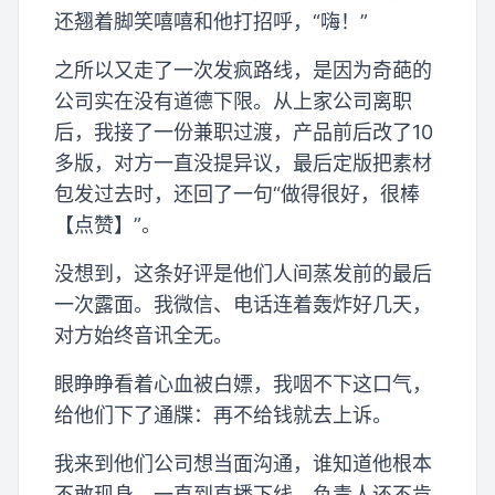
还翘着脚笑嘻嘻和他打招呼，“嗨！”
之所以又走了一次发疯路线，是因为奇葩的
公司实在没有道德下限。从上家公司离职
后，我接了一份兼职过渡，产品前后改了10
多版，对方一直没提异议，最后定版把素材
包发过去时，还回了一句“做得很好，很棒
【点赞】”。
没想到，这条好评是他们人间蒸发前的最后
一次露面。我微信、电话连着轰炸好几天，
对方始终音讯全无。
眼睁睁看着心血被白嫖，我咽不下这口气，
给他们下了通牒：再不给钱就去上诉。
我来到他们公司想当面沟通，谁知道他根本
不敢现身。一直到直播下线，负责人还不肯