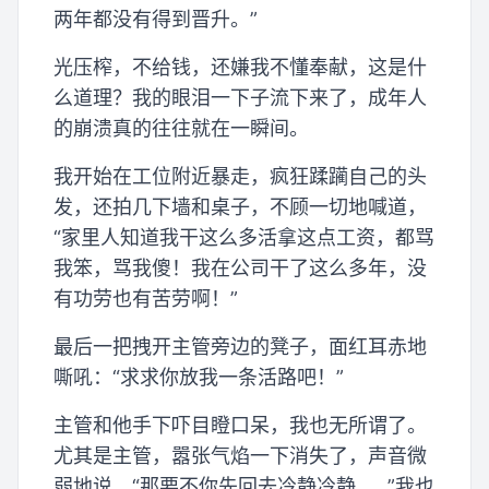
两年都没有得到晋升。”
光压榨，不给钱，还嫌我不懂奉献，这是什
么道理？我的眼泪一下子流下来了，成年人
的崩溃真的往往就在一瞬间。
我开始在工位附近暴走，疯狂蹂躏自己的头
发，还拍几下墙和桌子，不顾一切地喊道，
“家里人知道我干这么多活拿这点工资，都骂
我笨，骂我傻！我在公司干了这么多年，没
有功劳也有苦劳啊！”
最后一把拽开主管旁边的凳子，面红耳赤地
嘶吼：“求求你放我一条活路吧！”
主管和他手下吓目瞪口呆，我也无所谓了。
尤其是主管，嚣张气焰一下消失了，声音微
弱地说，“那要不你先回去冷静冷静……”我也