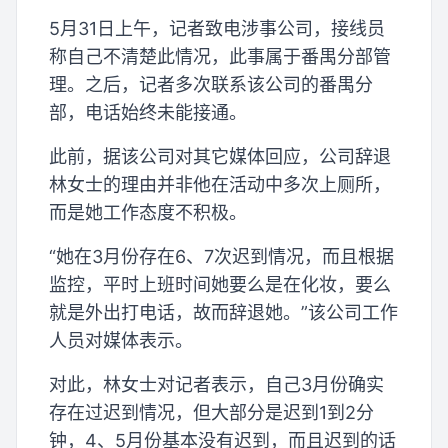
5月31日上午，记者致电涉事公司，接线员
称自己不清楚此情况，此事属于番禺分部管
理。之后，记者多次联系该公司的番禺分
部，电话始终未能接通。
此前，据该公司对其它媒体回应，公司辞退
林女士的理由并非他在活动中多次上厕所，
而是她工作态度不积极。
“她在3月份存在6、7次迟到情况，而且根据
监控，平时上班时间她要么是在化妆，要么
就是外出打电话，故而辞退她。”该公司工作
人员对媒体表示。
对此，林女士对记者表示，自己3月份确实
存在过迟到情况，但大部分是迟到1到2分
钟，4、5月份基本没有迟到，而且迟到的话