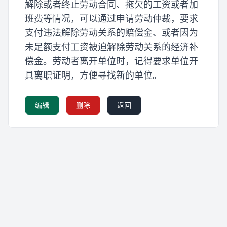
解除或者终止劳动合同、拖欠的工资或者加
班费等情况，可以通过申请劳动仲裁，要求
支付违法解除劳动关系的赔偿金、或者因为
未足额支付工资被迫解除劳动关系的经济补
偿金。劳动者离开单位时，记得要求单位开
具离职证明，方便寻找新的单位。
编辑
删除
返回