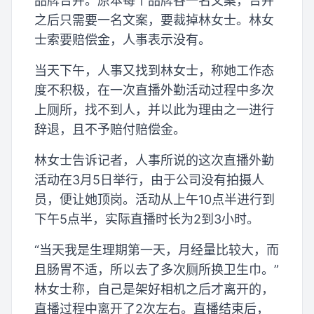
品牌合并。原本每个品牌各一名文案，合并
之后只需要一名文案，要裁掉林女士。林女
士索要赔偿金，人事表示没有。
当天下午，人事又找到林女士，称她工作态
度不积极，在一次直播外勤活动过程中多次
上厕所，找不到人，并以此为理由之一进行
辞退，且不予赔付赔偿金。
林女士告诉记者，人事所说的这次直播外勤
活动在3月5日举行，由于公司没有拍摄人
员，便让她顶岗。活动从上午10点半进行到
下午5点半，实际直播时长为2到3小时。
“当天我是生理期第一天，月经量比较大，而
且肠胃不适，所以去了多次厕所换卫生巾。”
林女士称，自己是架好相机之后才离开的，
直播过程中离开了2次左右。直播结束后，