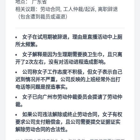
地点：
广东省
相关议题：
劳动合同, 工人仲裁/起诉, 离职辞退
（包含遭到裁员或逼退）
女子在试用期被辞退，理由是直播活动中上厕
所太频繁。
女子解释是因为生理期需要换卫生巾，且只离
开了2次左右，没有对活动进程造成影响。
公司称女子工作态度不积极，但女子表示自己
迟到情况并不严重，公司反映的上班经常外出打
电话等问题是捏造事实。
女子已向广州市劳动仲裁委员会提请了劳动仲
裁。
如果公司违法解除或终止劳动合同，女子有权
要求公司支付赔偿金，且公司需要提交证据证实
解除劳动合同的合法性。