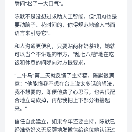
瞬间“松了一大口气”。
陈默不是没想过求助人工智能，但“用AI也是
要动脑子、花时间的，你得规范地输入书面
语言来引导它”。
和人沟通更便利，只要贴两杯奶茶钱，她就
可以当个不讲理的甲方，“乱七八糟”地在吃
饭和休息的间隙向对方提要求。
“二牛马”第二天就反馈了主持稿，陈默很满
意：“他能懂我不想在台上说太多话的想法，
我不想要的，即便他费了心思写，也会很配
合地立马砍掉，再帮我把上下部分衔接起
来。”
信任自此建立，如果今年还要主持，陈默已
经准备好义无反顾地发微信给这位她认证过