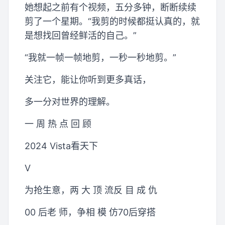
她想起之前有个视频，五分多钟，断断续续
剪了一个星期。“我剪的时候都挺认真的，就
是想找回曾经鲜活的自己。”
“我就一帧一帧地剪，一秒一秒地剪。”
关注它，能让你听到更多真话，
多一分对世界的理解。
一 周 热 点 回 顾
2024 Vista看天下
V
为抢生意，两 大 顶 流反 目 成 仇
00 后老 师，争相 模 仿70后穿搭