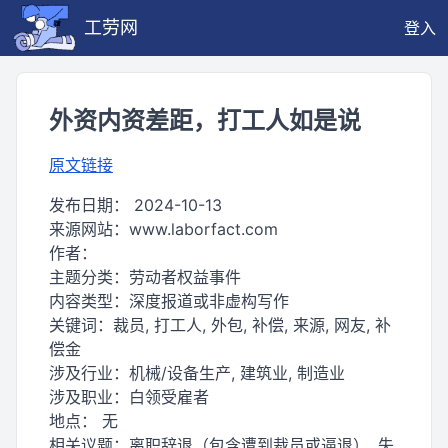
工劳网
登入
外资内资差距，打工人如是说
原文链接
发布日期：
2024-10-13
来源网站：
www.laborfact.com
作者：
主题分类：
劳动者权益事件
内容类型：
深度报道或非虚构写作
关键词：
裁员, 打工人, 外包, 补偿, 来源, 网友, 补
偿金
涉及行业：
机械/设备生产, 建筑业, 制造业
涉及职业：
白领受雇者
地点：
无
相关议题：
离职辞退（包含遭到裁员或逼退）, 失