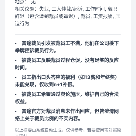
地点：
无
相关议题：
失业, 工人仲裁/起诉, 工作时间, 离职
辞退（包含遭到裁员或逼退）, 裁员, 工资报酬, 压
迫行为
富途裁员引发被裁员工不满，他们在公司楼下
举牌控诉裁员行为。
被裁员工反映裁员过程仓促，没有足够的反应
时间。
员工指出口头答应的福利（如13薪和年终奖）
未能兑现，仅收到n+1补偿。
被裁员工希望通过舆论施压，维护自己的合法
权益。
富途官方对裁员消息未作出回应，但曾澄清网
络上关于裁员比例的不实内容。
以上摘要由系统自动生成，仅供参考，若要使用需对照原
文确认。