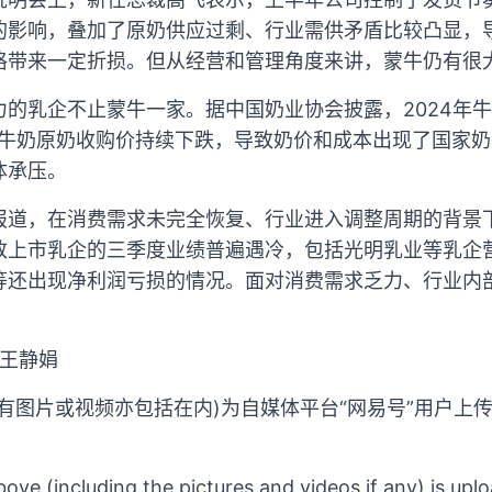
的影响，叠加了原奶供应过剩、行业需供矛盾比较凸显，
格带来一定折损。但从经营和管理角度来讲，蒙牛仍有很
力的乳企不止蒙牛一家。据中国奶业协会披露，2024年
由于牛奶原奶收购价持续下跌，导致奶价和成本出现了国家
体承压。
报道，在消费需求未完全恢复、行业进入调整周期的背景
致上市乳企的三季度业绩普遍遇冷，包括光明乳业等乳企
等还出现净利润亏损的情况。面对消费需求乏力、行业内
 王静娟
有图片或视频亦包括在内)为自媒体平台“网易号”用户上
ove (including the pictures and videos if any) is up