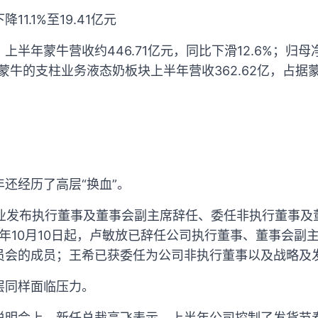
1.1%至19.41亿元
半年蒙牛营收约446.71亿元，同比下滑12.6%；归母净
，蒙牛的支柱业务液态奶板块上半年营收362.62亿，占据蒙
还经历了高层“换血”。
乳业发布执行董事及董事会副主席辞任、委任非执行董事
4年10月10日起，卢敏放已辞任公司执行董事、董事会副
员会的成员；王希已获委任为公司非执行董事以及战略及
层同样面临压力。
说明会上，新任总裁高飞表示，上半年公司控制了发货节