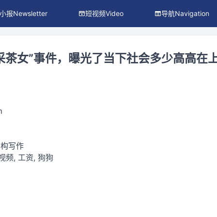
小报Newsletter
短视频Video
导航Navigation
采茶女”事件，曝光了当下社会多少高高在
m
虚构写作
 视频, 工资, 狗狗