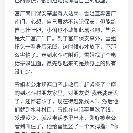
己的惊慌，很别扭地掩饰着自己的心虚。
富厂南门保安亭里有人站岗，雪姐直奔富厂
南门，心想，自己虽然不认识保安，但能给
自己壮壮胆，小偷也不敢如此嚣张吧，毕竟
是大厂富厂门口。到了富厂保安亭外，雪姐
扭头一看身后无贼，这时候心才放下，不那
么害怕了。走到水斗村附近，雪姐找了个电
话亭躲里面，最先想起来的是数身上的钱有
没有少。
雪姐老公发现两口子走散后，赶紧搭了个摩
的到水斗村朋友家里，对朋友说“我老婆走丢
了，还怀着孕了，现在得赶紧找人”，然后他
们就到水斗村口，雪姐在电话亭里数了钱，
发现没少，就从电话亭里出来，刚好被老公
看到叫住了，他给雪姐竖了一个大拇指：“你