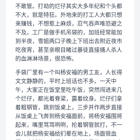
不敢管。打劫的烂仔其实大多年纪和个头都
不大，就是特狂。外地来的打工人大都只想
来赚钱，不想惹上麻烦，忍气吞声唯恐避之
不及。工厂是做手机吊袋的，加班经常能加
到半夜，雪姐两口子晚上下班出去附近夜市
吃夜宵，甚至亲眼目睹过暴徒直接捅人杀人
的血淋淋场景，很恐怖。
手袋厂里有一个叫杨安福的男工友，人长得
文文静静的，平时上班话也不多。一天中
午，大家正在饭堂里吃午饭，突然闯进来几
个烂仔，都光着脊梁，露着纹身。烂仔们拿
着粗钢管，跳到饭桌上，三步并作两步直接
从饭桌上飞奔到杨安福面前，将杨安福围将
起来，嘴里骂骂咧咧，抡着钢管就打，不一
会儿就把杨安福给扪晕在地上，场面很血