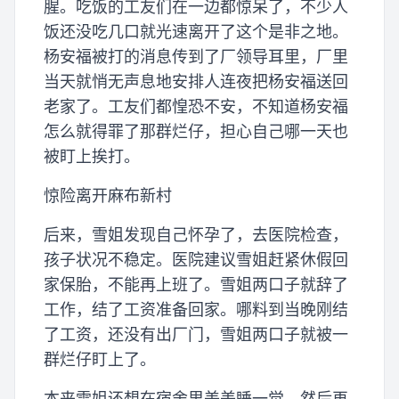
腥。吃饭的工友们在一边都惊呆了，不少人
饭还没吃几口就光速离开了这个是非之地。
杨安福被打的消息传到了厂领导耳里，厂里
当天就悄无声息地安排人连夜把杨安福送回
老家了。工友们都惶恐不安，不知道杨安福
怎么就得罪了那群烂仔，担心自己哪一天也
被盯上挨打。
惊险离开麻布新村
后来，雪姐发现自己怀孕了，去医院检查，
孩子状况不稳定。医院建议雪姐赶紧休假回
家保胎，不能再上班了。雪姐两口子就辞了
工作，结了工资准备回家。哪料到当晚刚结
了工资，还没有出厂门，雪姐两口子就被一
群烂仔盯上了。
本来雪姐还想在宿舍里美美睡一觉，然后再