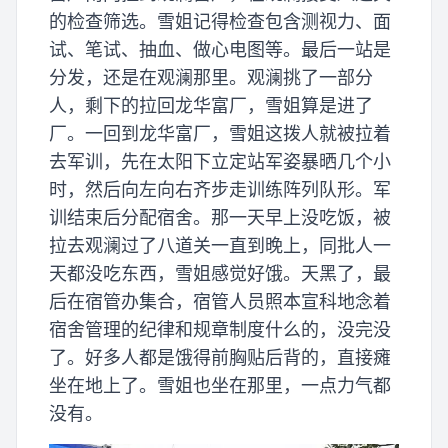
的检查筛选。雪姐记得检查包含测视力、面
试、笔试、抽血、做心电图等。最后一站是
分发，还是在观澜那里。观澜挑了一部分
人，剩下的拉回龙华富厂，雪姐算是进了
厂。一回到龙华富厂，雪姐这拨人就被拉着
去军训，先在太阳下立定站军姿暴晒几个小
时，然后向左向右齐步走训练阵列队形。军
训结束后分配宿舍。那一天早上没吃饭，被
拉去观澜过了八道关一直到晚上，同批人一
天都没吃东西，雪姐感觉好饿。天黑了，最
后在宿管办集合，宿管人员照本宣科地念着
宿舍管理的纪律和规章制度什么的，没完没
了。好多人都是饿得前胸贴后背的，直接瘫
坐在地上了。雪姐也坐在那里，一点力气都
没有。