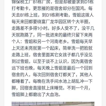
锦保税工厂B1栋厂房，但是却被要求到D1栋
打考勤卡，更悲摧的是宿舍却分在国鸿。每
天去B1栋上班，到D1栋刷考勤，雪姐这拨人
每天来回都要绕富厂龙华园区转个大半圈，
走路差不多得1小时。好多人受不了，没干几
天就跑路了，同一批进来的最终只留下来两
个人：雪姐和另一个河南老乡。雪姐每天早
上天还未亮就第一个起床，简单洗一把脸就
走路上班，宿舍里面其它女孩子都几乎没见
到过雪姐，以至于谈不上认识，因为离宿舍
远下班也晚，每天晚上雪姐是最后一个回到
宿舍的人，每次回到宿舍灯都关了，其他人
都睡着了。每晚在洗手间水池上胡乱冲一下
脚，回宿舍直接就上床睡觉。不到一个月，
雪姐脚上都磨出了大血泡。