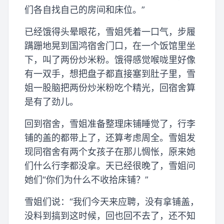
们各自找自己的房间和床位。”
已经饿得头晕眼花，雪姐凭着一口气，步履
蹒跚地晃到国鸿宿舍门口，在一个饭馆里坐
下，叫了两份炒米粉。饿得感觉喉咙里好像
有一双手，想把盘子都直接塞到肚子里，雪
姐一股脑把两份炒米粉吃个精光，回宿舍算
是有了劲儿。
回到宿舍，雪姐准备整理床铺睡觉了，行李
铺的盖的都带上了，还算考虑周全。雪姐发
现同宿舍有两个女孩子在那儿惆怅，原来她
们什么行李都没拿。天已经很晚了，雪姐问
她们“你们为什么不收拾床铺？”
雪姐们说：“我们今天来应聘，没有拿铺盖，
没料到搞到这时候，回也回不去了，还不知