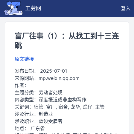
工劳网
登入
富厂往事（1）：从找工到十三连
跳
原文链接
发布日期：
2025-07-01
来源网站：
mp.weixin.qq.com
作者：
主题分类：
劳动者处境
内容类型：
深度报道或非虚构写作
关键词：
宿管, 富厂, 宿舍, 龙华, 烂仔, 主管
涉及行业：
制造业
涉及职业：
蓝领受雇者
地点：
广东省