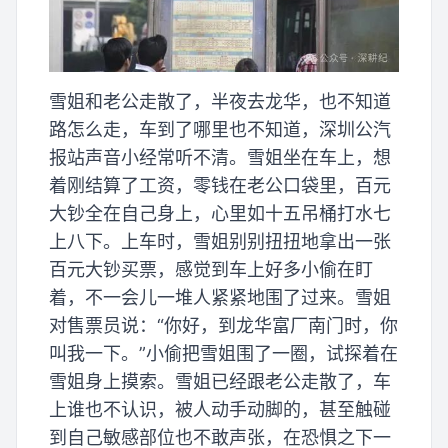
雪姐和老公走散了，半夜去龙华，也不知道
路怎么走，车到了哪里也不知道，深圳公汽
报站声音小经常听不清。雪姐坐在车上，想
着刚结算了工资，零钱在老公口袋里，百元
大钞全在自己身上，心里如十五吊桶打水七
上八下。上车时，雪姐别别扭扭地拿出一张
百元大钞买票，感觉到车上好多小偷在盯
着，不一会儿一堆人紧紧地围了过来。雪姐
对售票员说：“你好，到龙华富厂南门时，你
叫我一下。”小偷把雪姐围了一圈，试探着在
雪姐身上摸索。雪姐已经跟老公走散了，车
上谁也不认识，被人动手动脚的，甚至触碰
到自己敏感部位也不敢声张，在恐惧之下一