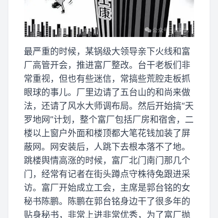
最严重的时候，某锅级大领导亲下火线和富
厂高管开会，推进富厂整改。台干老板们非
常重视，但也有些迷信，常搞些荒腔走板抓
眼球的事儿。厂里边请了五台山的和尚来做
法，还请了风水大师调布局。然后开始搞“天
罗地网”计划，整个富厂包括厂房和宿舍，二
楼以上窗户外面和楼顶都大笔花钱加装了屏
蔽网。网安装后，人跳下去根本落不了地。
跳楼舆情高涨的时候，富厂北门南门那几个
门，经常有记者在街头蹲点守株待兔跟进采
访。富厂开始成立工会，主席是郭台铭的女
秘书陈鹏。陈鹏在郭台铭身边干了很多年的
贴身秘书，非常上进非常优秀，为了富厂抛