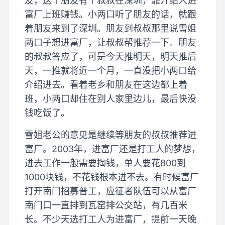
友，这个朋友有个叔叔在深圳，靠介绍人进
富厂上班赚钱。小两口听了朋友的话，就跟
着朋友来到了深圳。朋友到叔叔那里说雪姐
两口子想进富厂，让叔叔帮推荐一下。朋友
的叔叔答应了，可是今天推明天，明天推后
天，一推就将近一个月，一直没把小两口给
介绍进去。看着老乡和朋友在这边都上着
班，小两口却住在别人家里边儿，最后快没
钱吃饭了。
雪姐老公的意见是继续等朋友的叔叔推荐进
富厂。2003年，进富厂还是打工人的梦想，
进去工作一般需要掏钱，单人要花800到
1000块钱，不花钱根本进不去。有时候富厂
打开南门招募普工，应征者队伍可以从富厂
南门口一直排到瓦窑排公交站，有几百米
长。不少天选打工人为进富厂，提前一天晚