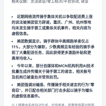
相关议题：
灵活就业/零工经济/平台劳动, 就业
近期网络流传骑手集体关机以争取配送费上涨
的说法被美团官方辟谣，重庆、广州、杭州等地
均未发生骑手罢工或集体关机事件，相关内容为
虚假信息。
美团数据显示，骑手群体中高频跑单者仅占
11%，大部分为兼职，少数高频且有经验的骑手承
担了大量配送任务，因此获得更多激励补贴和更
高单均收入。
今年以来，部分自媒体和MCN机构利用AI技术
批量生成并传播关于骑手罢工的谣言，相关账号
及机构已被查处并受到处罚。
美团强调对编造、传播骑手相关谣言的行为“零
容忍”，并已配合相关部门打击多起以骑手为噱头
的虚假信息案件。
以上摘要由系统自动生成，仅供参考，若要使用需对照原