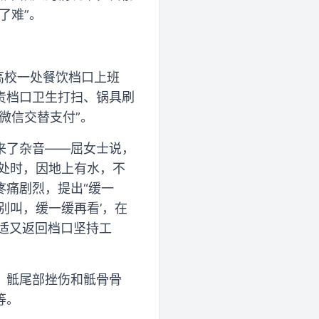
了难”。
某高校一处餐饮档口上班
责档口卫生打扫、锅具刷
微信交替支付”。
来了杂音——屈女士说，
柜处时，因地上有水，不
疼痛剧烈，提出“缓一
别叫，缓一缓再看’，在
适又返回档口坚持工
、骶尾部挫伤和骶骨骨
等。