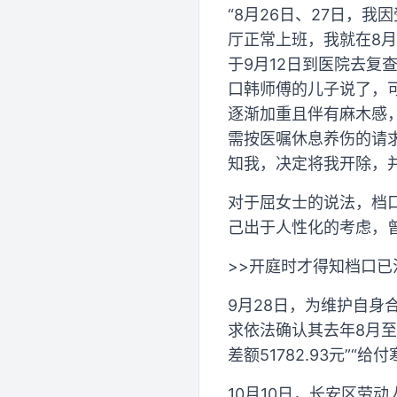
“8月26日、27日，
厅正常上班，我就在8月
于9月12日到医院去
口韩师傅的儿子说了，
逐渐加重且伴有麻木感
需按医嘱休息养伤的请求
知我，决定将我开除，并
对于屈女士的说法，档口
己出于人性化的考虑，
>>开庭时才得知档口已
9月28日，为维护自
求依法确认其去年8月
差额51782.93元”“给
10月10日，长安区劳