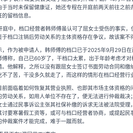
由于当时未保留健康证，她还专程在开庭前两天前往之前
证的留档信息。
裁开庭中，档口经营者韩师傅虽认可了屈女士受伤的事实
鉴于档口注销后劳动关系的主体资格存在争议，故该案不
，作为被申请人，韩师傅的档口已于2025年9月29日
师傅称，自己已60岁了，干档口太累，出于年龄考虑才对
请。他解释，之所以没有跟屈女士签订书面劳动合同和缴
吃不了苦，干没多久就走了，而这样的情形在档口经营行
目前面临着如何恢复其营业执照、也即其市场主体资格的
的劳动关系，如用人单位不存在了，便无法进行仲裁裁决
女士通过民事诉讼主张其社保补缴的诉求无法被法院受理
其讨要寒暑假工资等，或可与档口经营者协商，或提起民
的仲裁案件才能完成，难于一蹴而就。