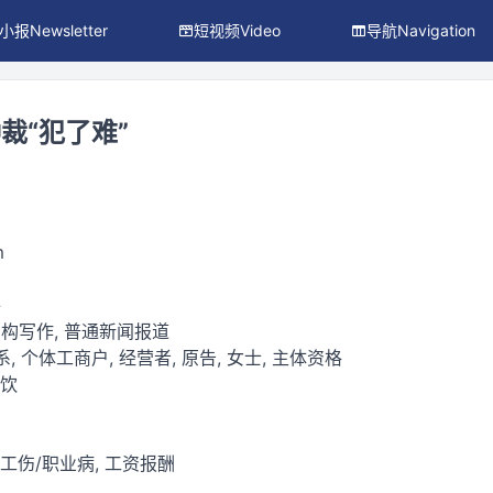
小报Newsletter
短视频Video
导航Navigation
裁“犯了难”
m
件
构写作, 普通新闻报道
, 个体工商户, 经营者, 原告, 女士, 主体资格
餐饮
 工伤/职业病, 工资报酬