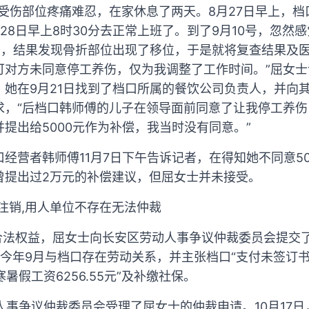
我因受伤部位疼痛难忍，在家休息了两天。8月27日早上，
28日早上8时30分去正常上班了。到了9月10号，忽然
复查，结果发现骨折部位出现了移位，于是就将复查结果及
可对方未同意停工养伤，仅为我调整了工作时间。”屈女
，她在9月21日找到了档口所属的餐饮公司负责人，并向
，“后档口韩师傅的儿子在领导面前同意了让我停工养伤
提出给5000元作为补偿，我当时没有同意。”
经营者韩师傅11月7日下午告诉记者，在得知她不同意5
曾提出过2万元的补偿建议，但屈女士并未接受。
注销,用人单位不存在无法仲裁
身合法权益，屈女士向长安区劳动人事争议仲裁委员会提交
至今年9月与档口存在劳动关系，并主张档口“支付未签订
付寒暑假工资6256.55元”及补缴社保。
动人事争议仲裁委员会受理了屈女士的仲裁申请。10月17