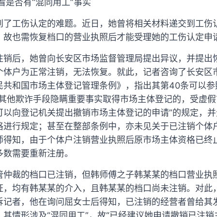
要看是否有“混同用工”事实
到了工伤认定的难题。近日，她曾将相关材料递交到工伤
，故也需恢复档口的营业执照后才能受理她的工伤认定申
注销后，她曾向长安区市场监督管理局提出异议，并提出
个体户为正常注销，无法恢复。就此，记者咨询了长安区
民共和国市场主体登记管理条例》，指出其第40条可以参
取其他欺诈手段隐瞒重要事实取得市场主体登记的，受虚
可以向登记机关提出撤销市场主体登记的申请”的规定，
格进行规定；甚至在整部条例中，亦未见关于已注销个体
师得知，由于个体户注销营业执照后原市场主体资格已终
多数需要重新注册。
管仲裁的档口已注销，但韩师傅之子韩某某的档口营业执
证，均有韩某某的介入，且韩某某的档口尚未注销。对此
诉记者，他在询问屈女士后得知，已注销的经营者曾给其
其情形涉及“混同用工”，故“已经建议她申请撤销已注