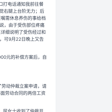
档口打电话通知我前往餐
感觉右腿上台阶无力；后
医嘱需休息养伤的事给档
士说，由于受伤部位疼痛
其详细说明了受伤经过和
，可9月22日晚上又告
000元的补偿方案后，自
了劳动仲裁立案申请，请
书面劳动合同的两倍工资
日，屈女士收到了仲裁开