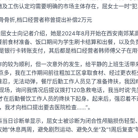
缴及工伤认定均需要明确的市场主体存在，屈女士一时“犯
骨骨折,档口经营者称曾提出补偿2万元
岁的屈女士向记者介绍，她是2024年8月开始在西安南郊
餐前食材准备、饭口期间为学生刷卡结算和出餐，以及负
次是银行卡转账支付，其后都是档口经营者韩师傅父子在用
作的较为顺利，但一次意外的发生，给平静的上班生活带
早上9点多，我在工作期间前往粗加工区拿取食材、经过更衣
难忍，无法动弹，餐厅后勤工作人员见了准备搀扶，我因
现场，询问我情况后提议拨打120急救电话，我当时说‘先
，才在后勤餐饮工作人员的搀扶下起身。起来后，强忍着不
，我才向档口提出要去医院检查……”。
科当日诊断单显示，屈女士被诊断为闭合性颅脑损伤轻型
她“休息两周，避免剧烈运动、避免久坐”及“1周后复查”