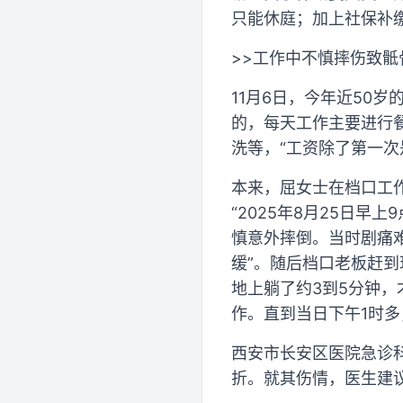
只能休庭；加上社保补
>>工作中不慎摔伤致骶
11月6日，今年近50
的，每天工作主要进行
洗等，“工资除了第一
本来，屈女士在档口工
“2025年8月25日
慎意外摔倒。当时剧痛
缓”。随后档口老板赶到
地上躺了约3到5分钟
作。直到当日下午1时多
西安市长安区医院急诊
折。就其伤情，医生建议