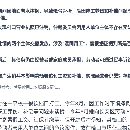
期间因地面有水摔倒，导致骶骨骨折，后因停工养伤和补偿问题
赔偿。
发现档口营业执照已注销，仲裁委员会因用人单位主体不存在无
注销的两个主体交替发放，涉及“混同用工”，需根据证据判断是
销后，其债务仍由经营者或家庭成员承担，劳动者可通过民事诉
商户注销并不影响劳动者追讨工资和补偿，实际经营者仍需对存
供参考，若要使用需对照原文确认。
士在一高校一餐饮档口打工。今年8月，因工作时不慎摔
停工养伤、补偿等问题未谈拢，今年9月她向长安区劳动
付寒暑假工资、社保补缴等，但开庭后才得知，其档口的
劳动者与用人单位之间的争议案件，故在档口市场营业执