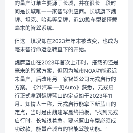
的量产订单主要源于长城，并在很长一段时
间是长城唯一一家智驾供应商。长城旗下魏
牌、坦克、哈弗等品牌，近20款车型都搭载
毫末的智驾系统。
但这一境况却在2023年年末被改变，也成为
毫末智行命运急转直下的开始。
魏牌蓝山在2023年首次上市时，搭载的还是
毫末的智驾方案，但因为城市NOA功能迟迟
未量产，后改用另一家智驾公司元戎启行的
方案。《21汽车·一见Auto》获悉，元戎启
行正式拿到魏牌蓝山的定点始于2023年11
月。知情人士称，元戎启行能拿下新蓝山的
定点，当时是由魏建军最终拍板。“找到元戎
启行时，长城很着急，要求蓝山车型必须成
功改款，能量产城市的智能驾驶功能。”