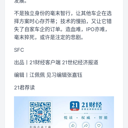
发展。
不是独立身份的毫末智行，让其他车企在选
择方案时心存芥蒂；技术的慢拍，又让它错
失了自家车企的订单。造血难，IPO亦难，
毫末猝死，或许是注定的悲剧。
SFC
出品丨21财经客户端 21世纪经济报道
编辑丨江佩佩 见习编辑张嘉钰
21君荐读