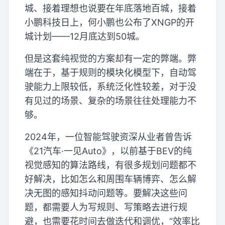
城、接着理想也说要在年底落地百城，接着
小鹏科技日上，何小鹏也公布了XNGP的开
城计划——12月底达到50城。
但是这套纯视觉的方案却有一定的弊端。弊
端在于，基于规则的模块化模型下，自动驾
驶能力上限较低，系统泛化性较差，对于没
有见过的场景、复杂的场景往往处理能力不
够。
2024年，一位智能驾驶资深从业者曾告诉
《21汽车·一见Auto》，以前基于BEV的纯
视觉感知的算法路线，有很多规划问题都不
好解决，比如怎么和周围车辆博弈、怎么解
决无图的感知抖动问题等。要解决这些问
题，都需要人为写规则、写策略去进行规
避，也需要花时间去做迭代和调优，“效率比