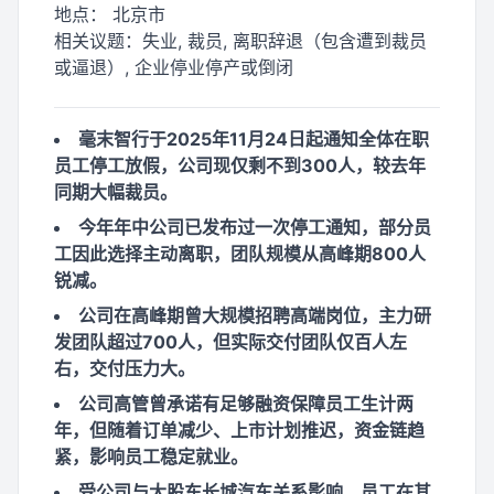
地点：
北京市
相关议题：
失业, 裁员, 离职辞退（包含遭到裁员
或逼退）, 企业停业停产或倒闭
毫末智行于2025年11月24日起通知全体在职
员工停工放假，公司现仅剩不到300人，较去年
同期大幅裁员。
今年年中公司已发布过一次停工通知，部分员
工因此选择主动离职，团队规模从高峰期800人
锐减。
公司在高峰期曾大规模招聘高端岗位，主力研
发团队超过700人，但实际交付团队仅百人左
右，交付压力大。
公司高管曾承诺有足够融资保障员工生计两
年，但随着订单减少、上市计划推迟，资金链趋
紧，影响员工稳定就业。
受公司与大股东长城汽车关系影响，员工在其