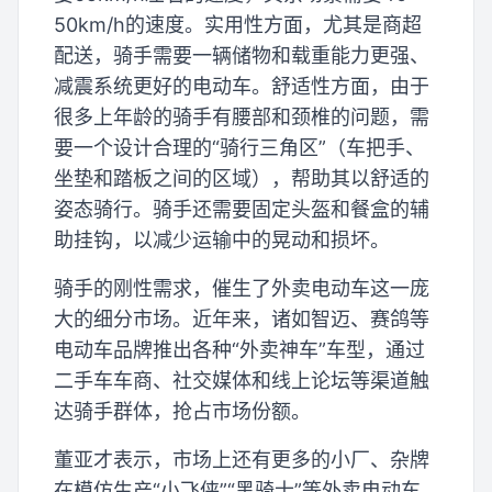
50km/h的速度。实用性方面，尤其是商超
配送，骑手需要一辆储物和载重能力更强、
减震系统更好的电动车。舒适性方面，由于
很多上年龄的骑手有腰部和颈椎的问题，需
要一个设计合理的“骑行三角区”（车把手、
坐垫和踏板之间的区域），帮助其以舒适的
姿态骑行。骑手还需要固定头盔和餐盒的辅
助挂钩，以减少运输中的晃动和损坏。
骑手的刚性需求，催生了外卖电动车这一庞
大的细分市场。近年来，诸如智迈、赛鸽等
电动车品牌推出各种“外卖神车”车型，通过
二手车车商、社交媒体和线上论坛等渠道触
达骑手群体，抢占市场份额。
董亚才表示，市场上还有更多的小厂、杂牌
在模仿生产“小飞侠”“黑骑士”等外卖电动车