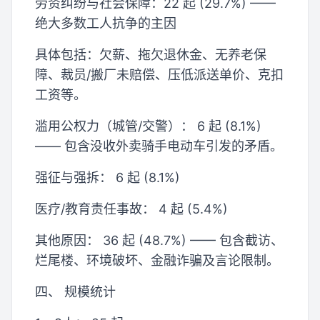
劳资纠纷与社会保障：22 起 (29.7%) ——
绝大多数工人抗争的主因
具体包括：欠薪、拖欠退休金、无养老保
障、裁员/搬厂未赔偿、压低派送单价、克扣
工资等。
滥用公权力（城管/交警）： 6 起 (8.1%)
—— 包含没收外卖骑手电动车引发的矛盾。
强征与强拆： 6 起 (8.1%)
医疗/教育责任事故： 4 起 (5.4%)
其他原因： 36 起 (48.7%) —— 包含截访、
烂尾楼、环境破坏、金融诈骗及言论限制。
四、 规模统计