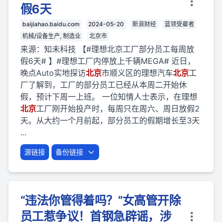
假6天
baijiahao.baidu.com
2024-05-20
新浪财经
蓝领受雇者
机械/设备生产, 制造业
北京市
来源：知未科技 【#理想北京工厂部分员工每周放
假6天# 】#理想工厂内停放上千辆MEGA# 近日，
晚点Auto实地探访
北京
市顺义区的理想汽车
北京
工
厂了解到，工厂的部分员工已经从本周二开始休
假，预计下周一上班。 一位知情人士表示，在理想
北京
工厂刚开始投产时，每周只在周六、周日放假2
天。从大约一个月前起，部分员工的假期增长至3天
...
源链接
备份链接
“违法你管得着吗？”女高管开除
员工惹争议！首钢急辟谣，涉