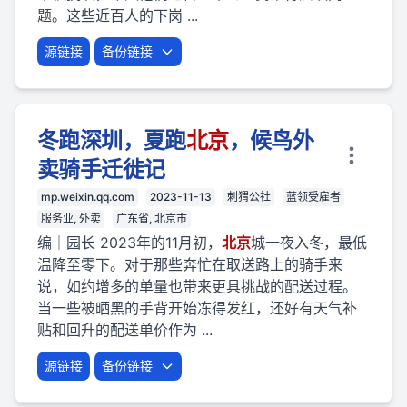
题。这些近百人的下岗 ...
源链接
备份链接
冬跑深圳，夏跑
北京
，候鸟外
卖骑手迁徙记
mp.weixin.qq.com
2023-11-13
刺猬公社
蓝领受雇者
服务业, 外卖
广东省, 北京市
编｜园长 2023年的11月初，
北京
城一夜入冬，最低
温降至零下。对于那些奔忙在取送路上的骑手来
说，如约增多的单量也带来更具挑战的配送过程。
当一些被晒黑的手背开始冻得发红，还好有天气补
贴和回升的配送单价作为 ...
源链接
备份链接