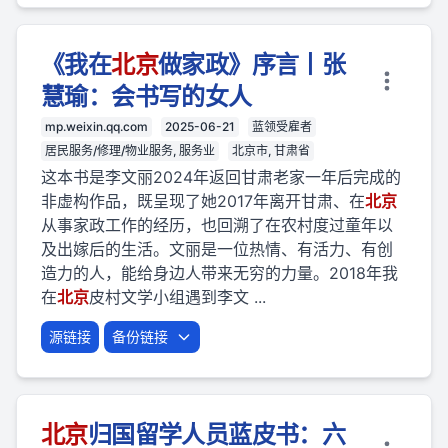
《我在
北京
做家政》序言丨张
慧瑜：会书写的女人
mp.weixin.qq.com
2025-06-21
蓝领受雇者
居民服务/修理/物业服务, 服务业
北京市, 甘肃省
这本书是李文丽2024年返回甘肃老家一年后完成的
非虚构作品，既呈现了她2017年离开甘肃、在
北京
从事家政工作的经历，也回溯了在农村度过童年以
及出嫁后的生活。文丽是一位热情、有活力、有创
造力的人，能给身边人带来无穷的力量。2018年我
在
北京
皮村文学小组遇到李文 ...
源链接
备份链接
北京
归国留学人员蓝皮书：六