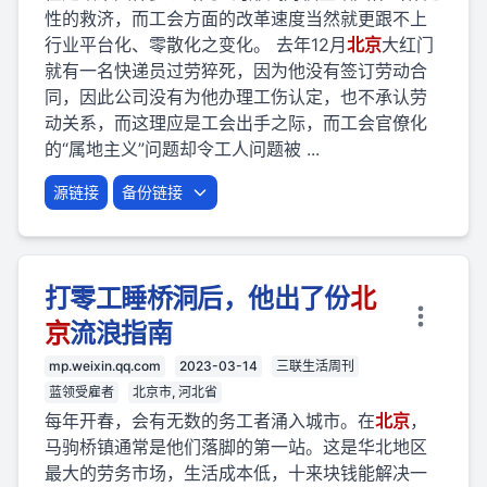
性的救济，而工会方面的改革速度当然就更跟不上
行业平台化、零散化之变化。 去年12月
北京
大红门
就有一名快递员过劳猝死，因为他没有签订劳动合
同，因此公司没有为他办理工伤认定，也不承认劳
动关系，而这理应是工会出手之际，而工会官僚化
的“属地主义”问题却令工人问题被 ...
源链接
备份链接
打零工睡桥洞后，他出了份
北
京
流浪指南
mp.weixin.qq.com
2023-03-14
三联生活周刊
蓝领受雇者
北京市, 河北省
每年开春，会有无数的务工者涌入城市。在
北京
，
马驹桥镇通常是他们落脚的第一站。这是华北地区
最大的劳务市场，生活成本低，十来块钱能解决一