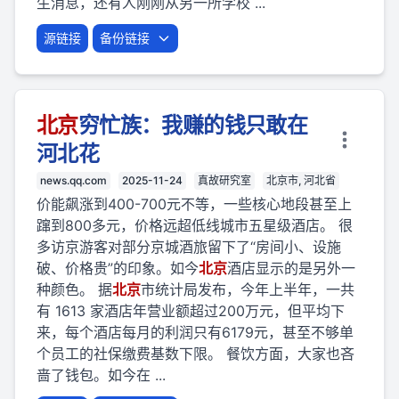
生消息，还有人刚刚从另一所学校 ...
源链接
备份链接
北京
穷忙族：我赚的钱只敢在
河北花
news.qq.com
2025-11-24
真故研究室
北京市, 河北省
价能飙涨到400-700元不等，一些核心地段甚至上
蹿到800多元，价格远超低线城市五星级酒店。 很
多访京游客对部分京城酒旅留下了“房间小、设施
破、价格贵”的印象。如今
北京
酒店显示的是另外一
种颜色。 据
北京
市统计局发布，今年上半年，一共
有 1613 家酒店年营业额超过200万元，但平均下
来，每个酒店每月的利润只有6179元，甚至不够单
个员工的社保缴费基数下限。 餐饮方面，大家也吝
啬了钱包。如今在 ...