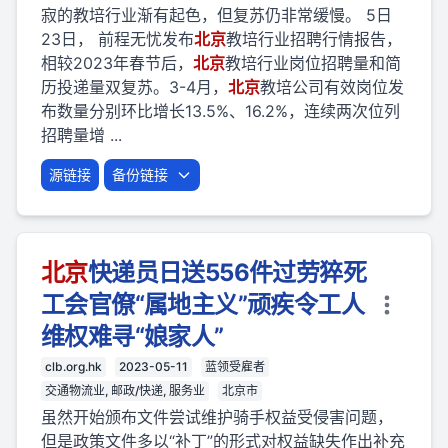
寂的教培行业渐有起色，但复苏仍非常缓慢。 5日
23日， 前程无忧发布
北京
教培行业招聘行情报告，
相较2023年春节后，
北京
教培行业岗位招聘量和简
历投递量双复苏。3-4月，
北京
教培公司有效岗位发
布数量分别环比增长13.5%、16.2%，连续两次位列
招聘量增 ...
源链接
备份链接
北京
快递员日送556件过劳猝死
工会官僚“属地主义”顽疾令工人
维权难寻“娘家人”
clb.org.hk
2023-05-11
蓝领受雇者
交通物流业, 邮政/快递, 服务业
北京市
虽然开始颁布文件尝试维护骑手权益受侵害问题，
但是政策文件多以“补丁”的形式对权益缺失作出补充