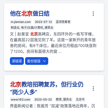
他在
北京
做日结
m.jiemian.com
2023-07-12
蓝领受雇者
制造业, 电子/仪器/计算机, 建筑业
文 | 赵景宜
北京
高碑店，东四环外的一栋写字楼，
在最高层22层我见到了羊。这是一家新开的青年旅
舍的房间，有8个床位，最近床位月租由700块涨到
了1200。房间有面很大的窗 ...
源链接
备份链接
北京
教培招聘复苏，但行业仍
“岗少人多”
www.163.com
2023-05-23
教育, 服务业
北京市
界面新闻记者｜陈振芳 “双减”政策落地近两年，沉