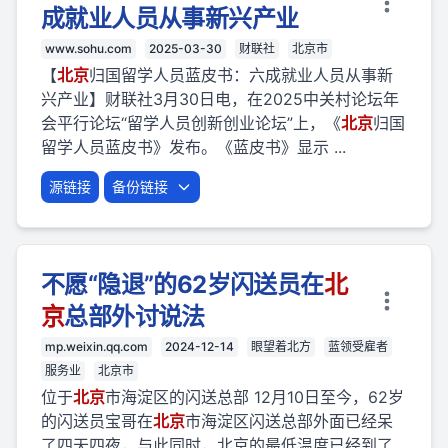
成就业人员从事新兴产业
www.sohu.com
2025-03-30
财联社
北京市
【
北京
归国留学人员蓝皮书：六成就业人员从事新
兴产业】财联社3月30日电，在2025中关村论坛年
会平行论坛“留学人员创新创业论坛”上，《
北京
归国
留学人员蓝皮书》发布。《蓝皮书》显示 ...
源链接
备份链接
不愿“隐退”的62岁闪送员在
北
京
总部外讨说法
mp.weixin.qq.com
2024-12-14
眼望着北方
蓝领受雇者
服务业
北京市
位于
北京
市海淀区的闪送总部 12月10日至今，62岁
的闪送员宝哥在
北京
市海淀区闪送总部外面已经呆
了四天四夜，与此同时，北京的最低温度已经到了