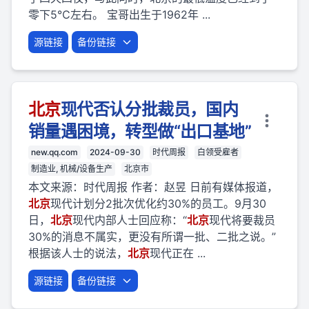
零下5℃左右。 宝哥出生于1962年 ...
源链接
备份链接
北京
现代否认分批裁员，国内
销量遇困境，转型做“出口基地”
new.qq.com
2024-09-30
时代周报
白领受雇者
制造业, 机械/设备生产
北京市
本文来源：时代周报 作者：赵昱 日前有媒体报道，
北京
现代计划分2批次优化约30%的员工。9月30
日，
北京
现代内部人士回应称：“
北京
现代将要裁员
30%的消息不属实，更没有所谓一批、二批之说。”
根据该人士的说法，
北京
现代正在 ...
源链接
备份链接