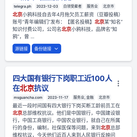
telegra.ph
2023-12-03
白领受雇者
服务业
北京市
北京
小鸦科技自去年4月拖欠员工薪资（豆瓣投稿）
账号“青年编辑们”发布：【匿名投稿】
北京
某“知名”
知识付费公司，公司名
北京
小鸦科技，品牌名“知
鸦”，曾 ...
源链接
备份链接
四大国有银行下岗职工近100人
在
北京
抗议
msguancha.com
2023-11-17
服务业, 金融
北京市
最近一段时间国有四大银行下岗买断工龄前员工在
北京
总部维权抗议。他们是中国银行，中国建设银
行，中国工商银行，中国农业银行，就自己在所属
行的身份，编制，社保医保等问题，来到
北京
总部
维权抗议，今天他们近百人来到人民银行反映问