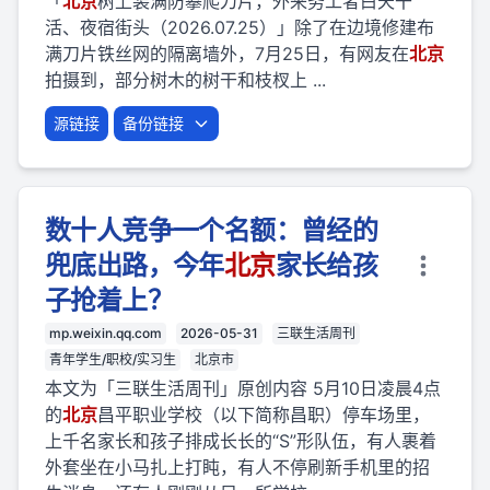
「
北京
树上装满防攀爬刀片，外来务工者白天干
活、夜宿街头（2026.07.25）」除了在边境修建布
满刀片铁丝网的隔离墙外，7月25日，有网友在
北京
拍摄到，部分树木的树干和枝杈上 ...
源链接
备份链接
数十人竞争一个名额：曾经的
兜底出路，今年
北京
家长给孩
子抢着上？
mp.weixin.qq.com
2026-05-31
三联生活周刊
青年学生/职校/实习生
北京市
本文为「三联生活周刊」原创内容 5月10日凌晨4点
的
北京
昌平职业学校（以下简称昌职）停车场里，
上千名家长和孩子排成长长的“S”形队伍，有人裹着
外套坐在小马扎上打盹，有人不停刷新手机里的招