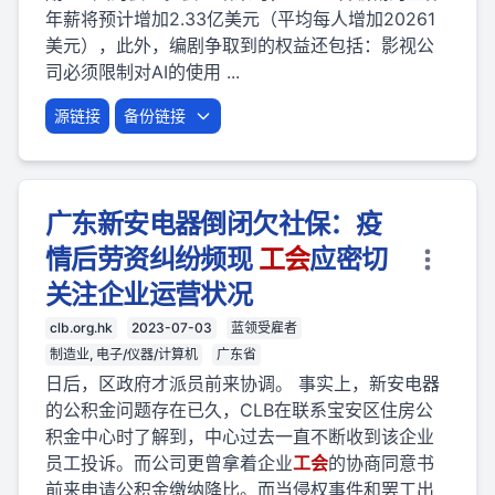
年薪将预计增加2.33亿美元（平均每人增加20261
美元），此外，编剧争取到的权益还包括：影视公
司必须限制对AI的使用 ...
源链接
备份链接
广东新安电器倒闭欠社保：疫
情后劳资纠纷频现
工会
应密切
关注企业运营状况
clb.org.hk
2023-07-03
蓝领受雇者
制造业, 电子/仪器/计算机
广东省
日后，区政府才派员前来协调。 事实上，新安电器
的公积金问题存在已久，CLB在联系宝安区住房公
积金中心时了解到，中心过去一直不断收到该企业
员工投诉。而公司更曾拿着企业
工会
的协商同意书
前来申请公积金缴纳降比。而当侵权事件和罢工出