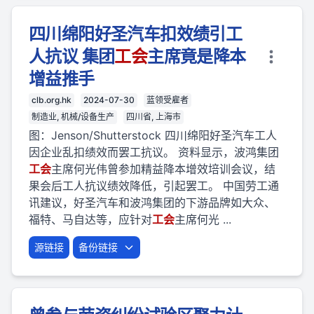
四川绵阳好圣汽车扣效绩引工
人抗议 集团
工会
主席竟是降本
增益推手
clb.org.hk
2024-07-30
蓝领受雇者
制造业, 机械/设备生产
四川省, 上海市
图：Jenson/Shutterstock 四川绵阳好圣汽车工人
因企业乱扣绩效而罢工抗议。 资料显示，波鸿集团
工会
主席何光伟曾参加精益降本增效培训会议，结
果会后工人抗议绩效降低，引起罢工。 中国劳工通
讯建议，好圣汽车和波鸿集团的下游品牌如大众、
福特、马自达等，应针对
工会
主席何光 ...
源链接
备份链接