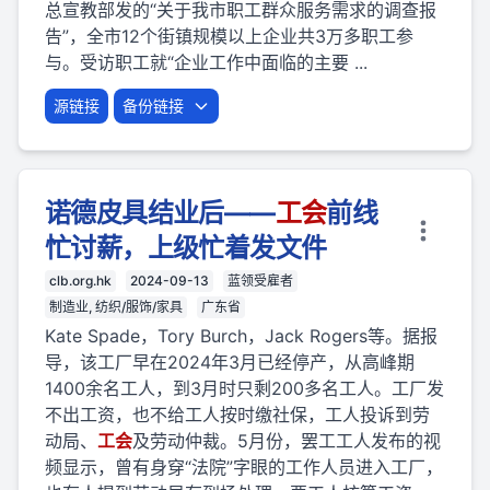
总宣教部发的“关于我市职工群众服务需求的调查报
告”，全市12个街镇规模以上企业共3万多职工参
与。受访职工就“企业工作中面临的主要 ...
源链接
备份链接
诺德皮具结业后——
工会
前线
忙讨薪，上级忙着发文件
clb.org.hk
2024-09-13
蓝领受雇者
制造业, 纺织/服饰/家具
广东省
Kate Spade，Tory Burch，Jack Rogers等。据报
导，该工厂早在2024年3月已经停产，从高峰期
1400余名工人，到3月时只剩200多名工人。工厂发
不出工资，也不给工人按时缴社保，工人投诉到劳
动局、
工会
及劳动仲裁。5月份，罢工工人发布的视
频显示，曾有身穿“法院”字眼的工作人员进入工厂，