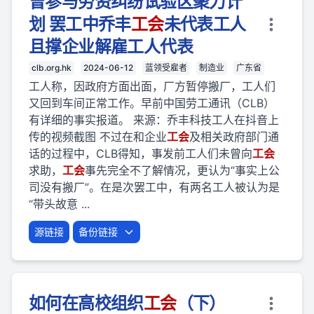
曾参与劳资纠纷试验区聚力计
划 罢工中乔丰
工会
未代表工人
且撑企业解雇工人代表
clb.org.hk
2024-06-12
蓝领受雇者
制造业
广东省
工人称，因政府方面出面，厂方暂停搬厂，工人们
又回到车间正常工作。早前中国劳工通讯（CLB）
有详细的事实报道。 来源：乔丰科技工人在抖音上
传的视频截图 不过在和企业
工会
及相关政府部门通
话的过程中，CLB得知，事发前工人们未曾向
工会
求助，
工会
事先完全不了解情况，更认为“事实上公
司没有搬厂”。在是次罢工中，有两名工人被认为是
“带头故意 ...
源链接
备份链接
如何在高校组织
工会
（下）