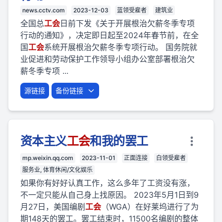
news.cctv.com
2023-12-03
蓝领受雇者
建筑业
全国总
工会
日前下发《关于开展根治欠薪冬季专项
行动的通知》，决定即日起至2024年春节前，在全
国
工会
系统开展根治欠薪冬季专项行动。 国务院就
业促进和劳动保护工作领导小组办公室部署根治欠
薪冬季专项 ...
源链接
备份链接
资本主义
工会
和我的罢工
mp.weixin.qq.com
2023-11-01
正面连接
白领受雇者
服务业, 体育休闲/文化娱乐
如果你有好好认真工作，这么多年了工资没有涨，
不一定只能从自己身上找原因。‍‍ 2023年5月1日到9
月27日，美国编剧
工会
（WGA）在好莱坞进行了为
期148天的罢工。罢工结束时，11500名编剧的整体