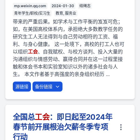
mp.weixin.qq.com
2024-01-30
结绳志
青年学生/职校/实习生
教育, 服务业
带来的严重后果。如学术与工作平衡的岌岌可危；
如，在美国高校体系内，承担绝大多数教学任务的
研究生工人无法得到与自己劳动相符的工资、福
利、与身心健康。 这一处境下，高校的打工人也可
以组织
工会
、自我赋权、与校方谈判、投入大量的
沟通组织与情感劳动、赢得合同并在这一过程里接
触和体会书本和实验室知识以外的诸多社会与人
生。 本文作者基于高强度的亲身组织经历 ...
源链接
备份链接
全国总
工会
：即日起至2024年
春节前开展根治欠薪冬季专项
行动