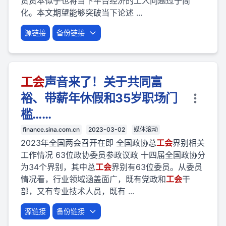
责资本似乎也将当下平台经济的工人问题过于简
化。本文期望能够突破当下论述 ...
源链接
备份链接
工会
声音来了！关于共同富
裕、带薪年休假和35岁职场门
槛……
finance.sina.com.cn
2023-03-02
媒体滚动
2023年全国两会召开在即 全国政协总
工会
界别相关
工作情况 63位政协委员参政议政 十四届全国政协分
为34个界别，其中总
工会
界别有63位委员。从委员
情况看，行业领域涵盖面广，既有党政和
工会
干
部，又有专业技术人员，既有 ...
源链接
备份链接