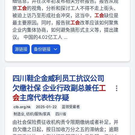
细信息，并在次年初发布相关分析报告。报告从观
察
工会
的视角，分析和探讨工人不得不走上街头、
被迫上访乃至形成社会冲突，这当中，
工会
缺位是
最主要原因。同时，报告就
工会
改革应该如何聚焦
企业内集体协商，如何避免搞形式主义等，提出建
议。 中国的4.02亿工人 ...
源链接
备份链接
四川鞋企金威利员工抗议公司
欠缴社保 企业行政副总兼任
工
会
主席代表性存疑
clb.org.hk
2025-01-22
蓝领受雇者
制造业, 纺织/服饰/家具
四川省
由社会保险费征收机构责令限期缴纳或者补足，并
自欠缴之日起，按日加收万分之五的滞纳金；逾期