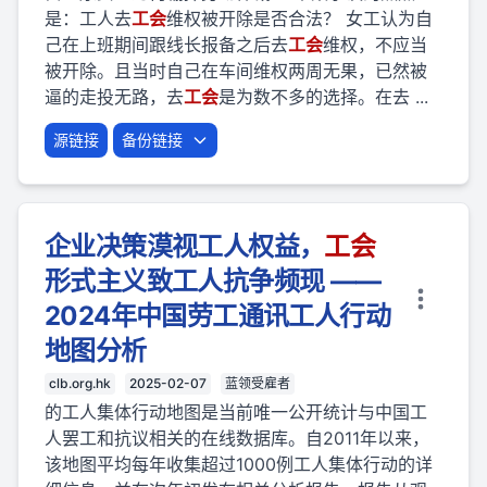
是：工人去
工会
维权被开除是否合法？ 女工认为自
己在上班期间跟线长报备之后去
工会
维权，不应当
被开除。且当时自己在车间维权两周无果，已然被
逼的走投无路，去
工会
是为数不多的选择。在去 ...
源链接
备份链接
企业决策漠视工人权益，
工会
形式主义致工人抗争频现 ——
2024年中国劳工通讯工人行动
地图分析
clb.org.hk
2025-02-07
蓝领受雇者
的工人集体行动地图是当前唯一公开统计与中国工
人罢工和抗议相关的在线数据库。自2011年以来，
该地图平均每年收集超过1000例工人集体行动的详