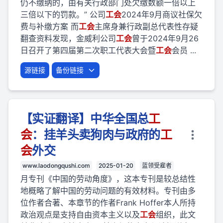
仍不缴纳的，由有关行政部门处欠缴数额一倍以上
三倍以下的罚款。” 公司
工会
2024年9月商议社保欠
费与补缴方案 而
工会
主席身兼行政副总代表性存疑
翻查资料发现，金威利公司
工会
曾于2024年9月26
日召开了第四届第二次职工代表大会暨
工会
会员 ...
源链接
备份链接
【实证翻译】中华全国总
工
会
：挂羊头卖狗肉与政府的
工
会
外交
www.laodongqushi.com
2025-01-20
蓝领受雇者
月专刊《中国的劳动角度》，这本专刊是较总结性
地概略了解中国的劳动问题的有效材料。专刊由多
位作者合著、本章节的作者Frank Hoffer本人所持
政治观点是支持自由资本主义以及
工会
组织，此文