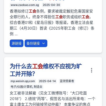
www.zaobao.com.sg
2025-04-30
香港拟修订
工会
条例，要求被裁定触犯危害国家安
全罪行的人，终身不得担任
工会
职务或组织
工会
。
综合香港01和《星岛日报》等报道，香港立法会星
期三（4月30日）首读《2025年职工会（修订）条
例 ...
源链接
备份链接
为什么去
工会
维权不应视为旷
工并开除？
mp.weixin.qq.com
2025-04-14
蓝领受雇者
电子/仪器/计算机, 制造业
女工被非法解雇（见女工微博账号：“大口吃面
2018”） 2.绩效“丙等”、假签名与派出所来电：一个
富士康女工为何输掉劳动仲裁？ 本案争议的焦点