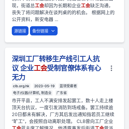
现，街道总
工会
却因为长期和企业
工会
缺乏沟通，
丧失了将问题解决在谈判桌的的机会。 根据网上的
公开资料，新安电器 ...
源链接
备份链接
深圳工厂转移生产线引工人抗
议 企业
工会
受制官僚体系有心
无力
clb.org.hk
2023-05-19
蓝领受雇者
电子/仪器/计算机, 制造业
广东省
市开平县，工人不满安排发起罢工，数十人走上楼
顶天台抗议，一度引发消防到场戒备。罢工持续逾
20日都未有解决，厂方其后发出通知指若员工继续
“旷工”，会按照自动离职处理。 CLB曾向工厂企业
工会
蓝主席了解情况，他透露事发后街道
工会
曾派