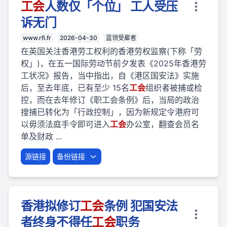
工会
人数仅「个位」 工人受压
诉无门
www.rfi.fr
2026-04-30
蓝领受雇者
在英国关注香港劳工权利的香港劳权监察(下称「劳
权」)，在五一国际劳动节前夕发表《2025年香港劳
工状况》报告，当中指出，自《港区国安法》实施
后，至去年底，已有至少 15名
工会
组织者被捕或检
控，而在去年修订《职工会条例》后，当局的政治
搜捕已转化为「行政控制」，因为新规定令港府可
以毋须法庭手令即可进入
工会
办公室，翻查会员名
单及财政 ...
源链接
备份链接
香港拟修订
工会
条例 犯国安法
者终身不得任
工会
职务