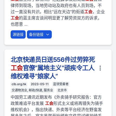
律师到现场，当地劳动站及政府也有人员到场，不
过一直没有共识。相比“远在天边”的街道
工会
，企业
工会
的蓝主席言谈间明显更了解劳资双方的诉求，
也愿意 ...
源链接
备份链接
北京快递员日送556件过劳猝死
工会
官僚“属地主义”顽疾令工人
维权难寻“娘家人”
clb.org.hk
2023-05-11
蓝领受雇者
交通物流业, 邮政/快递, 服务业
北京市
中国劳工通讯近期发布《外卖骑手研究报告：官方
政策难追平台发展
工会
形式主义或将再错失为骑手
维权机会》，指出快递、外卖等平台经济在野蛮发
展多年之后，官方虽然开始颁布文件尝试维护骑手