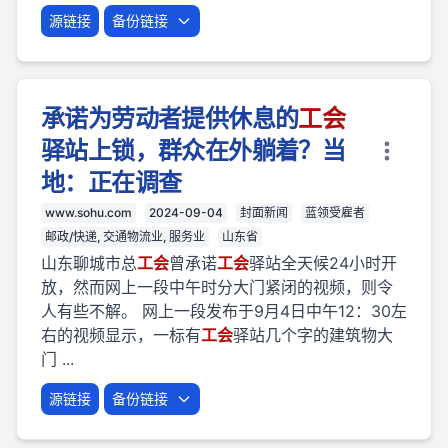
源链接
备份链接
承诺为劳动者提供休息的
工会
驿站上锁，群众在外躺着？当
地：正在调查
www.sohu.com
2024-09-04
封面新闻
蓝领受雇者
邮政/快递, 交通物流业, 服务业
山东省
山东聊城市总
工会
曾承诺
工会
驿站全天候24小时开
放，然而网上一段中午时分大门紧闭的视频，则令
人有些不解。 网上一段发布于9月4日中午12：30左
右的视频显示，一标有
工会
驿站几个字的建筑物大
门 ...
源链接
备份链接