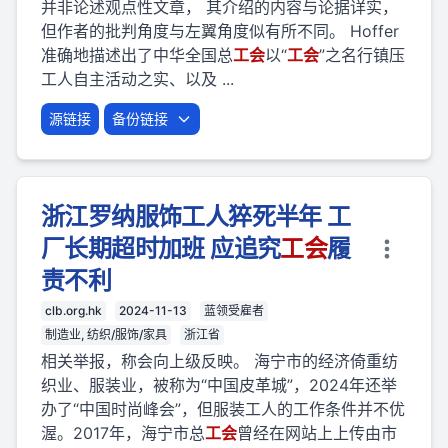
并非论述观点性文章， 其介绍的内容与论据详实，
但作者的批判角度与左翼角度似有所不同。 Hoffer
准确地描述出了中华全国总
工会
以“
工会
”之名行镇压
工人自主活动之实、以及 ...
源链接
备份链接
浙江罗纳服饰工人猝死半年 工
厂长期超时加班 应追究
工会
履
责不利
clb.org.hk
2024-11-13
蓝领受雇者
制造业, 纺织/服饰/家具
浙江省
相关举报，称会向上级反映。 海宁市的经济倚重纺
织业、服装业，被称为“中国皮革城”，2024年还举
办了“中国时尚峰会”，但服装工人的工作条件并不优
渥。2017年，海宁市总
工会
曾经在网站上上传由市