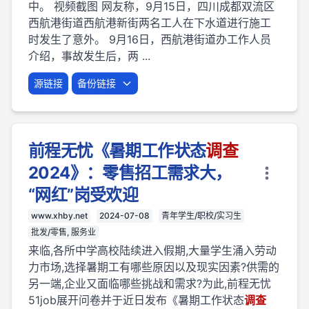
中。 视频截图 网友称，9月15日，四川成都双流区
西航港街道西航港新街两名工人在下水道进行施工
时发生了意外。 9月16日，西航港街道办工作人员
介绍，事故发生后，两 ...
源链接
备份链接
前程无忧《暑期工作状态
调查
2024》：零售招工需求大，
“网红”岗受欢迎
www.xhby.net
2024-07-08
青年学生/职校/实习生
批发/零售, 服务业
来临,各所中学高校陆续进入假期,大量学生涌入劳动
力市场,选择暑期工有哪些原因以及现实因素?供需的
另一端,企业又面临哪些挑战和需求?为此,前程无忧
51job展开问卷并于近日发布《暑期工作状态
调查