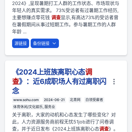
2024》,呈现暑期打工人群的工作状态、市场现状与
年轻人的真实需求。 73%受访者有过暑期工作经历,
主要想赚点零花钱
调查
显示,有高达73%的受访者曾
在暑假期间从事过短期工作。参与暑期工作的人群
年龄 ...
源链接
备份链接
《2024上班族离职心态
调
查
》：近6成职场人有过离职闪
念
www.sohu.com
2024-06-21
北青网
白领受雇者
体育休闲/文化娱乐, 服务业
关于离职，大家的动机和心态发生了哪些变化？对
此，人力资源服务商前程无忧51job进行了问卷调
查，并于近日发布《2024上班族离职心态
调查
》。