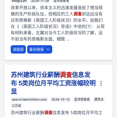
telegra.ph
2024-11-29
蓝领受雇者
改革开放以来，资本主义的迅速发展造就了相当规
模的无产阶级队伍，但相应的工人
调查
却远远没有
达到恩格斯《英国工人阶级状况》的水平。如我们
在《〈英国工人阶级状况〉导读》中说的[1]： 从现
有材料来看，左翼对当今工人阶级状况的了解，远
不如当年的恩格斯全面、细致 ...
源链接
备份链接
苏州建筑行业薪酬
调查
信息发
布 5类岗位月平均工资涨幅较明
显
search.laborinfocn.com
2024-10-13
蓝领受雇者
建筑业
江苏省
苏州建筑行业薪酬
调查
信息发布 5类岗位月平均工