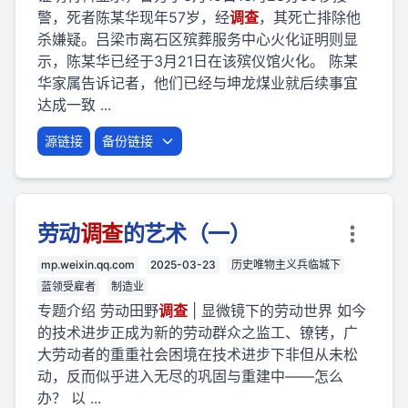
警，死者陈某华现年57岁，经
调查
，其死亡排除他
杀嫌疑。吕梁市离石区殡葬服务中心火化证明则显
示，陈某华已经于3月21日在该殡仪馆火化。 陈某
华家属告诉记者，他们已经与坤龙煤业就后续事宜
达成一致 ...
源链接
备份链接
劳动
调查
的艺术（一）
mp.weixin.qq.com
2025-03-23
历史唯物主义兵临城下
蓝领受雇者
制造业
专题介绍 劳动田野
调查
| 显微镜下的劳动世界 如今
的技术进步正成为新的劳动群众之监工、镣铐，广
大劳动者的重重社会困境在技术进步下非但从未松
动，反而似乎进入无尽的巩固与重建中——怎么
办？ 以 ...