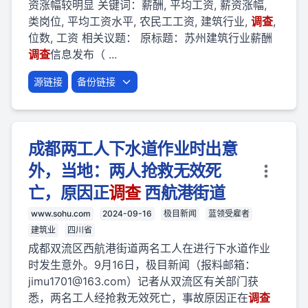
资涨幅较明显 关键词：薪酬, 平均工资, 薪资涨幅,
类岗位, 平均工资水平, 农民工工资, 建筑行业,
调查
,
位数, 工资 相关议题： 原标题：苏州建筑行业薪酬
调查
信息发布（ ...
源链接
备份链接
成都两工人下水道作业时出意
外，当地：两人抢救无效死
亡，原因正
调查
西航港街道
www.sohu.com
2024-09-16
极目新闻
蓝领受雇者
建筑业
四川省
成都双流区西航港街道两名工人在进行下水道作业
时发生意外。9月16日，极目新闻（报料邮箱：
jimu1701@163.com
）记者从双流区有关部门获
悉，两名工人经抢救无效死亡，事故原因正在
调查