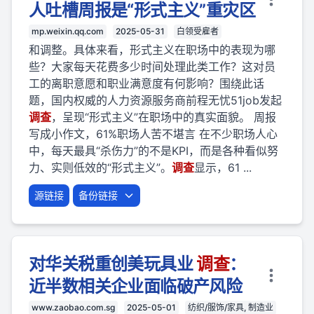
人吐槽周报是“形式主义”重灾区
mp.weixin.qq.com
2025-05-31
白领受雇者
和调整。具体来看，形式主义在职场中的表现为哪
些？大家每天花费多少时间处理此类工作？这对员
工的离职意愿和职业满意度有何影响？围绕此话
题，国内权威的人力资源服务商前程无忧51job发起
调查
，呈现“形式主义”在职场中的真实面貌。 周报
写成小作文，61%职场人苦不堪言 在不少职场人心
中，每天最具“杀伤力”的不是KPI，而是各种看似努
力、实则低效的“形式主义”。
调查
显示，61 ...
源链接
备份链接
对华关税重创美玩具业
调查
：
近半数相关企业面临破产风险
www.zaobao.com.sg
2025-05-01
纺织/服饰/家具, 制造业