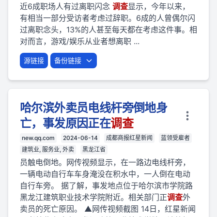
近6成职场人有过离职闪念
调查
显示，今年以来，
有相当一部分受访者考虑过辞职。6成的人曾偶尔闪
过离职念头，13%的人甚至每天都在考虑这件事。相
对而言，游戏/娱乐从业者想离职 ...
源链接
备份链接
哈尔滨外卖员电线杆旁倒地身
亡，事发原因正在
调查
new.qq.com
2024-06-14
成都商报红星新闻
蓝领受雇者
建筑业, 服务业, 外卖
黑龙江省
员触电倒地。网传视频显示，在一路边电线杆旁，
一辆电动自行车车身淹没在积水中，一人倒在电动
自行车旁。 据了解，事发地点位于哈尔滨市学院路
黑龙江建筑职业技术学院附近。相关部门正
调查
外
卖员的死亡原因。 ▲网传视频截图 14日，红星新闻