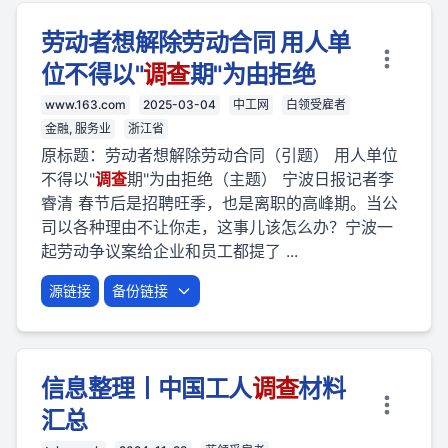
劳动者想解除劳动合同 用人单
位不得以"
调查
期"为由拒绝
www.163.com
2025-03-04
中工网
白领受雇者
金融, 服务业
浙江省
原标题：劳动者想解除劳动合同（引题） 用人单位
不得以"
调查
期"为由拒绝（主题） 宁波日报记者李
睿清 春节后是招聘旺季，也是离职的高峰期。当公
司以各种理由不让你走，这事儿该怎么办？宁波一
起劳动争议案给企业和员工都提了 ...
源链接
备份链接
信息整理丨中国工人
调查
材料
汇总