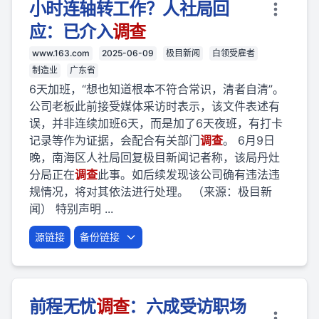
小时连轴转工作？人社局回
应：已介入
调查
www.163.com
2025-06-09
极目新闻
白领受雇者
制造业
广东省
6天加班，“想也知道根本不符合常识，清者自清”。
公司老板此前接受媒体采访时表示，该文件表述有
误，并非连续加班6天，而是加了6天夜班，有打卡
记录等作为证据，会配合有关部门
调查
。 6月9日
晚，南海区人社局回复极目新闻记者称，该局丹灶
分局正在
调查
此事。如后续发现该公司确有违法违
规情况，将对其依法进行处理。 （来源：极目新
闻） 特别声明 ...
源链接
备份链接
前程无忧
调查
：六成受访职场