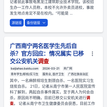
记者就此事致电黑龙江建筑职业技术学院。该校招
生办一工作人员称，本校不允许外卖员进校，事故
发生地点肯定不是在校内。“可能是 ...
源链接
备份链接
广西南宁两名医学生先后自
杀？官方回应：情况属实 已移
交公安机关
调查
baijiahao.baidu.com
2024-03-21
央广网
青年学生/职校/实习生
服务业, 医疗卫生
广西壮族自治区
其中，一名麻醉规培生割颈自杀、一名医院实习生
烧炭自杀。 21日，记者从南宁市第一人民医院宣传
科了解到，两起自杀事件属实，至于两人为何会自
杀，原因尚不明确，目前已移交公安机关进行
调
查
。 记者从南宁市卫生健康委员会获悉，目前工作