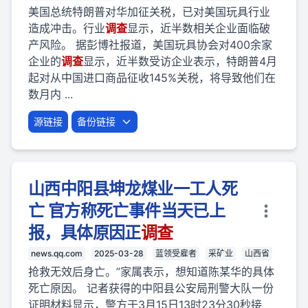
美国总统特朗普对华加征关税，已对美国玩具行业
造成冲击。行业
调查
显示，近半数相关企业面临破
产风险。 据彭博社报道，美国玩具协会对400余家
企业的
调查
显示，近半数受访企业表示，特朗普4月
起对从中国进口商品征收145%关税，将导致他们在
数月内 ...
源链接
备份链接
山西中阳县坤龙煤业一工人死
亡 官方称死亡事件当天已上
报，具体原因正
调查
news.qq.com
2025-03-28
蓝领受雇者
采矿业
山西省
抢救无效后身亡。”家属表示，想知道陈某华的具体
死亡原因。 记者获得的中阳县公安局刑警大队一份
证明材料显示，警方于3月15日13时23分30秒接