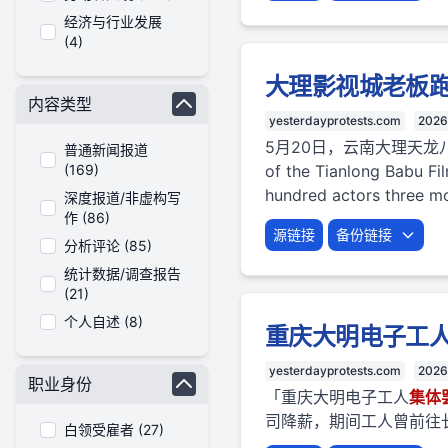
经济与行业发展
(4)
大理影视城老板
内容类型
yesterdayprotests.com
2026
5月20日，云南大理天
普通新闻报道
(169)
of the Tianlong Babu Fil
hundred actors three mon
深度报道/非虚构写
作 (86)
源链接
备份链接
分析评论 (85)
统计数据/调查报告
(21)
个人自述 (8)
重庆大明电子工
yesterdayprotests.com
2026
职业身份
「重庆大明电子工人
集体
司降薪，期间工人曾前往长
白领受雇者 (27)