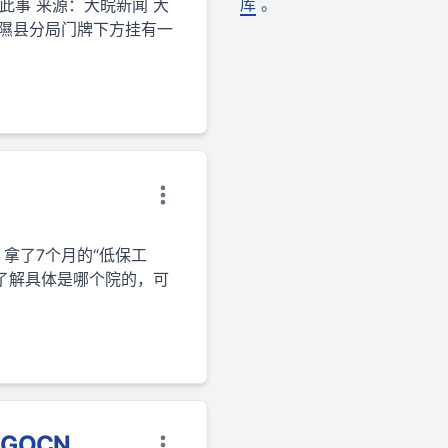
库
。
此事 来源：大皖新闻 大
局隰县分局门牌下方挂有一
，拿了7个月的“低保工
了解具体是哪个院的，可
GOCN