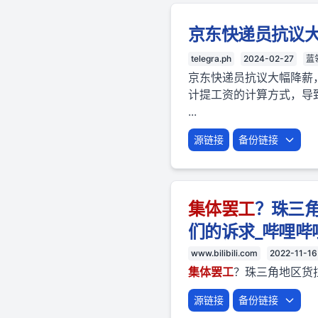
京东快递员抗议
telegra.ph
2024-02-27
蓝
京东快递员抗议大幅降薪
计提工资的计算方式，导致
...
源链接
备份链接
集体
罢工
？珠三
们的诉求_哔哩哔哩_b
www.bilibili.com
2022-11-16
集体
罢工
？珠三角地区货拉
源链接
备份链接