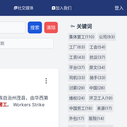
登入
社交媒体
加入我们
LM/AI 代理使用。
API 文档
OpenAPI 3.0 规范
llms.txt（AI
关键词
搜索
清除
集体罢工(110)
公司(93)
工厂(63)
工会(54)
工资(43)
抗议(37)
平台(37)
原文(34)
司机(33)
骑手(33)
讨薪(29)
中国(28)
族羌族自治州茂县，由华西第
维权(24)
环卫工人(19)
罢工
。 Workers Strike
中国劳工(18)
来源(17)
外包(17)
医院(14)