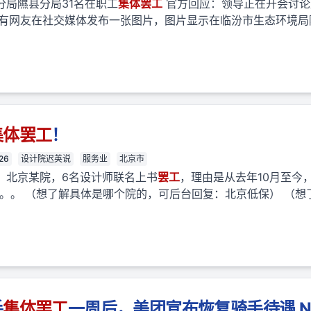
分局隰县分局31名在职工
集体
罢工
官方回应：领导正在开会讨论
午，有网友在社交媒体发布一张图片，图片显示在临汾市生态环境
集体
罢工
！
26
设计院迟英说
服务业
北京市
，北京某院，6名设计师联名上书
罢工
，理由是从去年10月至今
。。。 （想了解具体是哪个院的，可后台回复：北京低保） （想
手
集体
罢工
一周后，美团宣布恢复骑手待遇 N