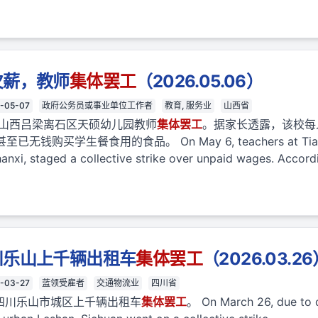
欠薪，教师
集体
罢工
（2026.05.06）
-05-07
政府公务员或事业单位工作者
教育, 服务业
山西省
，山西吕梁离石区天硕幼儿园教师
集体
罢工
。据家长透露，该校每
购买学生餐食用的食品。 On May 6, teachers at Tianshuo
Shanxi, staged a collective strike over unpaid wages. Accordin
川乐山上千辆出租车
集体
罢工
（2026.03.2
-03-27
蓝领受雇者
交通物流业
四川省
，四川乐山市城区上千辆出租车
集体
罢工
。 On March 26, due to 