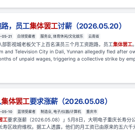
跑路，员工
集体
罢工
讨薪（2026.05.20）
-05-21
白领受雇者
服务业, 体育休闲/文化娱乐
云南省
龙八部影视城老板欠下上百名演员三个月工资跑路，员工
集体
罢工
。
m and Television City in Dali, Yunnan allegedly fled after 
ths of unpaid wages, triggering a collective strike by empl
人
集体
罢工
要求涨薪（2026.05.08）
-05-10
蓝领受雇者
制造业, 电子/仪器/计算机
重庆市
罢工
要求涨薪（2026.05.08）」5月8日，大明电子重庆长寿分
寿区政府维权。据工人透露，他们的月工资已由原来的五六千元逐