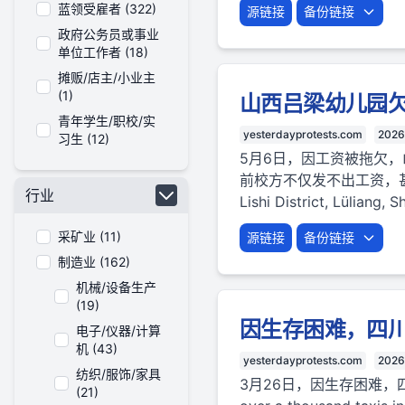
蓝领受雇者 (322)
源链接
备份链接
政府公务员或事业
单位工作者 (18)
摊贩/店主/小业主
(1)
山西吕梁幼儿园
青年学生/职校/实
yesterdayprotests.com
2026
习生 (12)
5月6日，因工资被拖欠
前校方不仅发不出工资，甚至已无钱
行业
Lishi District, Lüliang, 
采矿业 (11)
源链接
备份链接
制造业 (162)
机械/设备生产
(19)
因生存困难，四
电子/仪器/计算
机 (43)
yesterdayprotests.com
2026
纺织/服饰/家具
3月26日，因生存困难
(21)