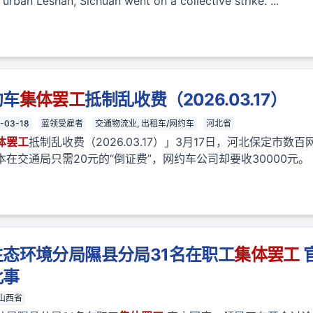
 urban Leshan, Sichuan went on a collective strike. ...
约车
集体
罢工
抵制乱收费（2026.03.17）
-03-18
蓝领受雇者
交通物流业, 出租车/网约车
河北省
体
罢工
抵制乱收费（2026.03.17）」3月17日，河北保定市数百
交通局只需20元的“倒证费”，网约车公司却要收30000元。（注：
态环境分局隰县分局31名在职工
集体
罢工
此事
山西省