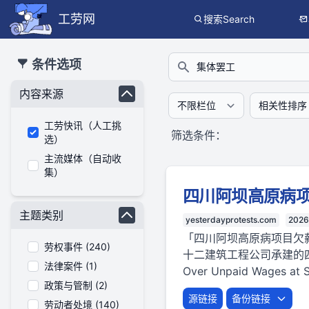
工劳网
搜索Search
本搜索功能也提供公开、只读、无需认证的 JSON API（支持全文
条件选项
搜索
内容来源
工劳快讯（人工挑
筛选条件：
选）
主流媒体（自动收
集）
四川阿坝高原病
主题类别
yesterdayprotests.com
2026
「四川阿坝高原病项目欠
劳权事件 (240)
十二建筑工程公司承建的
法律案件 (1)
Over Unpaid Wages at Si
政策与管制 (2)
源链接
备份链接
劳动者处境 (140)