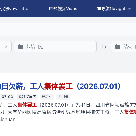
小报Newsletter
短视频Video
导航Navigation
搜索、主题/议题/行业/地区过滤与 facet 统计），供程序与 L
to
项目欠薪，工人
集体
罢工
（2026.07.01）
-07-03
蓝领受雇者
建筑业
四川省
薪，工人
集体
罢工
（2026.07.01）」7月1日，四川省阿坝藏
四川大学华西医院高原病防治研究基地项目拖欠工资，工人
集体
chuan ...