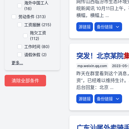
网传山西临汾市生态环境
海外中国工人
皖新闻讯 10月11日上
(16)
横幅，横幅上 ...
劳动条件 (313)
工资报酬 (215)
源链接
备份链接
拖欠工资
(112)
工作时间 (80)
突发！北京某院
请假休假 (2)
更多...
mp.weixin.qq.com
2023-05-
昨天在群里看到这个消息
资”，已经难以维持生计
清除全部条件
后台回复：北京 ...
源链接
备份链接
广东汕尾外卖骑