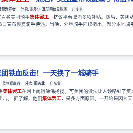
蓝领受雇者
外卖, 服务业, 互联网信息服务
广东省
过百名美团骑手
集体
罢工
，抗议平台取消多项补贴。随后，美团
26日宣布恢复骑手待遇。当晚，外地骑手陆续撤出，部分本地骑
美团铁血反击！一天换了一城骑手
蓝领受雇者
外卖, 服务业
广东省
手
集体
罢工
在网上闹得沸沸扬扬。可美团的做法让人领略到了资
出击。 据了解，他们
集体
罢工
，是多方面原因。一开始是因为天