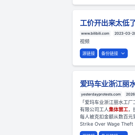
工价开出来太低
www.bilibili.com
2023-03-2
视频
源链接
备份链接
爱玛车业浙江丽
yesterdayprotests.com
2026
「爱玛车业浙江丽水工厂工
有限公司工人
集体
罢工
，
每人被克扣金额从数百元到上千元不等。
Strike Over Wage Theft 