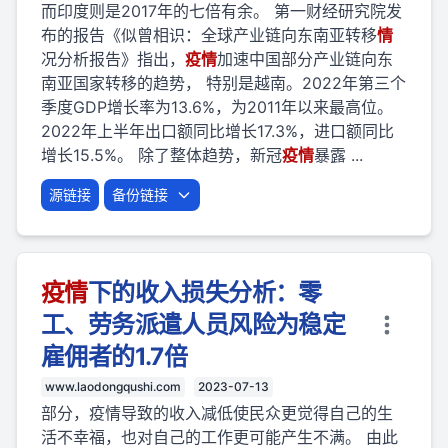
而印度则是2017年的七倍有余。 第一财经研究院发
布的报告《似曾相识：全球产业链向东南亚转移
情
况分析报告》指出，
疫
情
加速中国部分产业链向东
南亚国家转移的趋势， 特别是越南。2022年第三个
季度GDP增长率为13.6%，为2011年以来最高位。
2022年上半年出口额同比增长17.3%，进口额同比
增长15.5%。 除了整体趋势，新冠
疫
情
暴露 ...
源链接
备份链接
疫
情
下的收入损失分析：零
工、劳务派遣人员风险为稳定
雇佣者的1.7倍
www.laodongqushi.com
2023-07-13
部分，疫情导致的收入减低使民众更觉得自己的生
活不幸福，也对自己的工作更可能产生不满。 由此