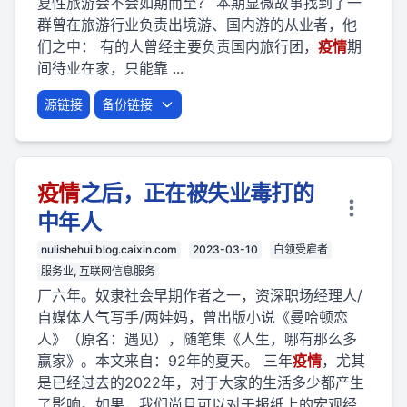
复性旅游会不会如期而至？ 本期显微故事找到了一
群曾在旅游行业负责出境游、国内游的从业者，他
们之中： 有的人曾经主要负责国内旅行团，
疫
情
期
间待业在家，只能靠 ...
源链接
备份链接
疫
情
之后，正在被失业毒打的
中年人
nulishehui.blog.caixin.com
2023-03-10
白领受雇者
服务业, 互联网信息服务
厂六年。奴隶社会早期作者之一，资深职场经理人/
自媒体人气写手/两娃妈，曾出版小说《曼哈顿恋
人》（原名：遇见），随笔集《人生，哪有那么多
赢家》。本文来自：92年的夏天。 三年
疫
情
，尤其
是已经过去的2022年，对于大家的生活多少都产生
了影响。如果，我们尚且可以对于报纸上的宏观经