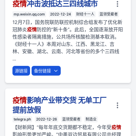
疫
情
冲击波抵达三四线城市
mp.weixin.qq.com
2022-12-24
财经十一人
蓝领受雇者
12月7日，国务院联防联控机制综合组发布了优化新
冠肺炎
疫
情
防控的“新十条”。此后，全国逐渐放开阳
性感染者隔离措施，公共场所核酸检测基本取消。
《财经十一人》本周对山东、江西、黑龙江、吉
林、安徽、湖北、云南、河北等省份的多个三四线
...
源链接
备份链接
疫
情
影响产业带交货 无单工厂
提前放假
telegra.ph
2022-12-26
蓝领受雇者
制造业
【财新网】“每年年底交货期都不稳定，今年受
疫
情
影响形势更加严峻。”中墨双边贸易有限公司总经理