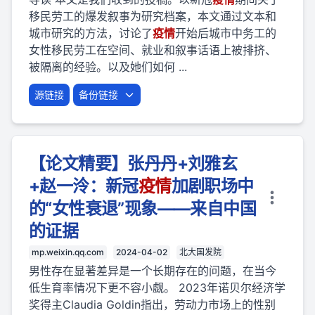
移民劳工的爆发叙事为研究档案，本文通过文本和
城市研究的方法，讨论了
疫
情
开始后城市中务工的
女性移民劳工在空间、就业和叙事话语上被排挤、
被隔离的经验。以及她们如何 ...
源链接
备份链接
【论文精要】张丹丹+刘雅玄
+赵一泠：新冠
疫
情
加剧职场中
的“女性衰退”现象——来自中国
的证据
mp.weixin.qq.com
2024-04-02
北大国发院
男性存在显著差异是一个长期存在的问题，在当今
低生育率情况下更不容小觑。 2023年诺贝尔经济学
奖得主Claudia Goldin指出，劳动力市场上的性别