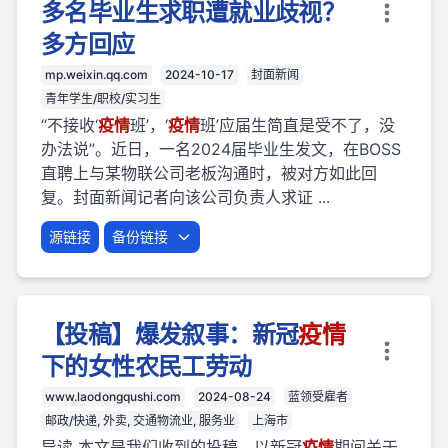
多名毕业生求职遭就业歧视？
多方回应
mp.weixin.qq.com
2024-10-17
封面新闻
青年学生/职校/实习生
“不接收‘
疫
情
班’，‘
疫
情
班’应届生简直是受不了，没
办法说”。近日，一名2024届毕业生发文，在BOSS
直聘上与某物联公司老板沟通时，被对方如此回
复。封面新闻记者向该公司负责人求证 ...
源链接
备份链接
【投稿】爆发叙事：新冠
疫
情
下的女性农民工劳动
www.laodongqushi.com
2024-08-24
蓝领受雇者
邮政/快递, 外卖, 交通物流业, 服务业
上海市
导读 本文是我们收到的投稿。以新冠
疫
情
期间关于