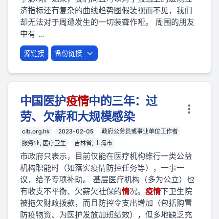
济指标还有复杂的曲线趋势图假装视而不见，我们
却无法对于周遭发生的一切装聋作哑。 周围的朋友
中有 ...
源链接
备份链接
中国医护
疫
情
中的三年：过
劳、欠薪和大规模感染
clb.org.hk
2023-02-05
政府公务员或事业单位工作者
服务业, 医疗卫生
吉林省, 上海市
市政府只表示，目前仅能在医疗机构维行一类公益
机构职能时（如落实疫情防控任务等），一事一
议，给予专项补助。 基层医疗机构（多为公立）也
有收支不平衡、欠薪欠社保的
情
况。
疫
情
下卫生院
被拖欠财政拨款，而且防控令支出增加（包括购置
防疫物资、为医护发放加班绩效），但多地缺乏充