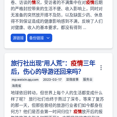
卷、访谈的
情
况，受访者的不满集中在对
疫
情
后期
的严格封控带来的生活不便、收入影响上，同时对
无准备的突然放开措不及防，以及缺医少药、休息
得不到保证造成的健康影响感到不满，反映了人们
对健康、收入的基本要求，都没有得到 ...
源链接
备份链接
旅行社出现“用人荒”：
疫
情
三年
后，伤心的导游还回来吗？
mp.weixin.qq.com
2023-03-17
显微故事
服务业
海南省
地球依旧转动，但世界上每个人的生活都变成什么
样了呢？ 旅行社们也终于熬过了深冬，等来了复苏
的那一天，但那些曾经的旅游行业者们如今都身在
何方？他们是否会第一时间归位？
疫
情
放开后的报