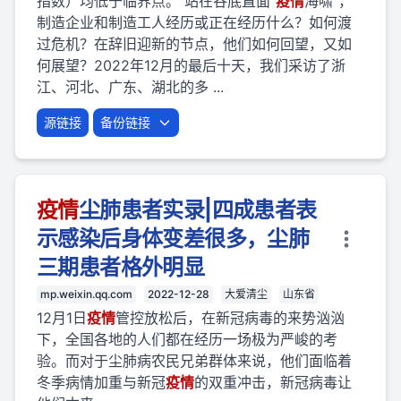
指数）均低于临界点。 站在谷底直面“
疫
情
海啸”，
制造企业和制造工人经历或正在经历什么？如何渡
过危机？在辞旧迎新的节点，他们如何回望，又如
何展望？2022年12月的最后十天，我们采访了浙
江、河北、广东、湖北的多 ...
源链接
备份链接
疫
情
尘肺患者实录|四成患者表
示感染后身体变差很多，尘肺
三期患者格外明显
mp.weixin.qq.com
2022-12-28
大爱清尘
山东省
12月1日
疫
情
管控放松后，在新冠病毒的来势汹汹
下，全国各地的人们都在经历一场极为严峻的考
验。而对于尘肺病农民兄弟群体来说，他们面临着
冬季病情加重与新冠
疫
情
的双重冲击，新冠病毒让