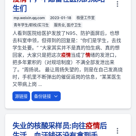
生们
mp.weixin.qq.com
2023-01-18
极昼工作室
青年学生/职校/实习生
服务业, 医疗卫生
人看到医院给医护发放了N95、防护面屏后，也想
去科室申领，但得到的回复是：“你们是学生，去找
学生处要。” “大家其实并不是真的怕生病、真的想
回家，大家只是把这次
疫
情
当成了
情
绪的发泄口，
把多年累积的（对规培制度）不满全部发泄出来
了。”周扬说。 最让周扬失望的，则是在自己发高烧
时，手机里不断弹出的催促返岗的信息，“某某医生
又带病上岗 ...
源链接
备份链接
失业的核酸采样员:向往
疫
情
后
生活，血汗钱还没有拿到手