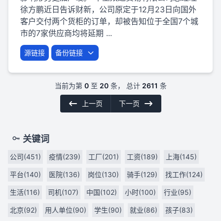
徐方鹏近日告诉财新，公司原定于12月23日向国外
客户交付两个货柜的订单，却被告知位于全国7个城
市的7家供应商均将延期 ...
源链接
备份链接
当前为第
0
至
20
条， 总计
2611
条
上一页
下一页
关键词
公司(451)
疫情(239)
工厂(201)
工资(189)
上海(145)
平台(140)
医院(136)
岗位(130)
骑手(129)
找工作(124)
生活(116)
司机(107)
中国(102)
小时(100)
行业(95)
北京(92)
用人单位(90)
学生(90)
就业(86)
孩子(83)