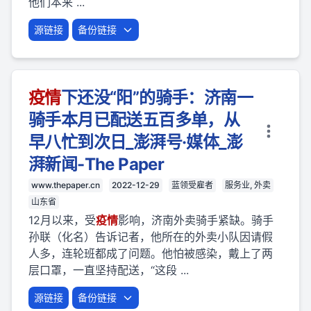
他们本来 ...
源链接
备份链接
疫
情
下还没“阳”的骑手：济南一
骑手本月已配送五百多单，从
早八忙到次日_澎湃号·媒体_澎
湃新闻-The Paper
www.thepaper.cn
2022-12-29
蓝领受雇者
服务业, 外卖
山东省
12月以来，受
疫
情
影响，济南外卖骑手紧缺。骑手
孙联（化名）告诉记者，他所在的外卖小队因请假
人多，连轮班都成了问题。他怕被感染，戴上了两
层口罩，一直坚持配送，“这段 ...
源链接
备份链接