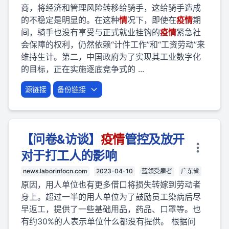
商，将经济和管理风险转移给骑手，这给骑手造成
的不稳定是明显的。在这种
情
况下，即使在
疫
情
期
间，骑手也没有享受与正式就业挂钩的
疫
情
紧急社
会保障的权利，仍然依赖“计件工作”和“工资劳动”来
维持生计。第二，中国政府为了实现其工业数字化
的目标，正在实施逐底竞争式的 ...
源链接
备份链接
【问卷&访谈】
疫
情
管控及放开
对于打工人的影响
news.laborinfocn.com
2023-04-10
蓝领受雇者
广东省
原因，用人单位也有更多借口将损失转嫁到劳动者
身上。超过一半的用人单位为了鼓励员工染病后尽
早返工，提供了一些基础用品，药品、口罩等。也
有约30%的人表示单位什么都没有提供。 根据问