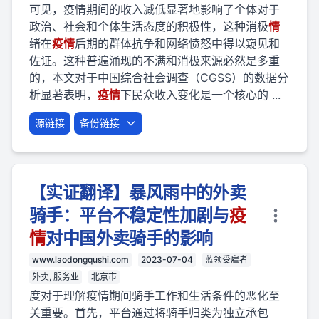
可见，疫情期间的收入减低显著地影响了个体对于
政治、社会和个体生活态度的积极性，这种消极
情
绪在
疫
情
后期的群体抗争和网络愤怒中得以窥见和
佐证。这种普遍涌现的不满和消极来源必然是多重
的，本文对于中国综合社会调查（CGSS）的数据分
析显著表明，
疫
情
下民众收入变化是一个核心的 ...
源链接
备份链接
【实证翻译】暴风雨中的外卖
骑手：平台不稳定性加剧与
疫
情
对中国外卖骑手的影响
www.laodongqushi.com
2023-07-04
蓝领受雇者
外卖, 服务业
北京市
度对于理解疫情期间骑手工作和生活条件的恶化至
关重要。首先，平台通过将骑手归类为独立承包