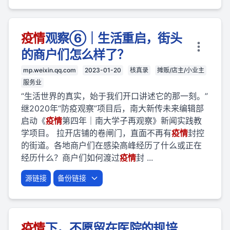
疫
情
观察⑥｜生活重启，街头
的商户们怎么样了？
mp.weixin.qq.com
2023-01-20
核真录
摊贩/店主/小业主
服务业
“生活世界的真实，始于我们开口讲述它的那一刻。”
继2020年“防疫观察”项目后，南大新传未来编辑部
启动《
疫
情
第四年｜南大学子再观察》新闻实践教
学项目。 拉开店铺的卷闸门，直面不再有
疫
情
封控
的街道。各地商户们在感染高峰经历了什么或正在
经历什么？商户们如何渡过
疫
情
封 ...
源链接
备份链接
疫
情
下，不愿留在医院的规培