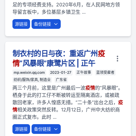
足的专项经费支持。2020年6月，在人民网地方领
导留言板中，多位基层乡镇卫生 ...
源链接
备份链接
制衣村的日与夜：重返广州
疫
情
“风暴眼”康鹭片区 | 正午
mp.weixin.qq.com
2023-01-27
正午故事
蓝领受雇者
纺织/服饰/家具, 制造业
广东省
两三个月前，这里是广州最后一波
疫
情
的“风暴眼”。
栖身于此的打工仔不断被转运至隔离酒店，或被疏
散回老家，许多人惶惑无措。“二十条”出台之后，
疫
情
相关政策突然反转。12月12日，广州中大纺织商
圈正式复市。此时 ...
源链接
备份链接